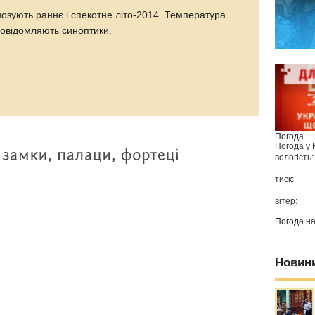
озують раннє і спекотне літо-2014. Температура
 повідомляють синоптики.
Погода
Погода у
вологість:
тиск:
вітер:
Погода н
Новин