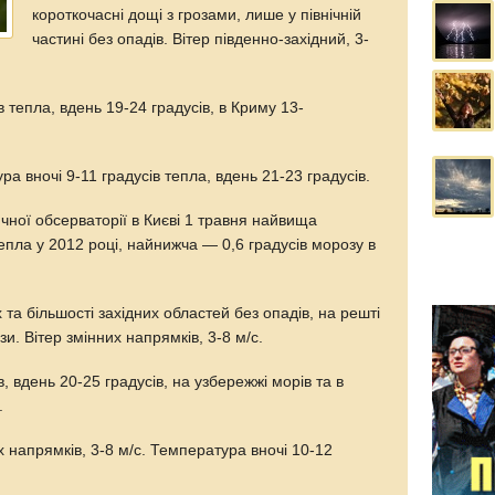
короткочасні дощі з грозами, лише у північній
частині без опадів. Вітер південно-західний, 3-
 тепла, вдень 19-24 градусів, в Криму 13-
ра вночі 9-11 градусів тепла, вдень 21-23 градусів.
чної обсерваторії в Києві 1 травня найвища
епла у 2012 році, найнижча — 0,6 градусів морозу в
х та більшості західних областей без опадів, на решті
зи. Вітер змінних напрямків, 3-8 м/с.
, вдень 20-25 градусів, на узбережжі морів та в
.
их напрямків, 3-8 м/с. Температура вночі 10-12