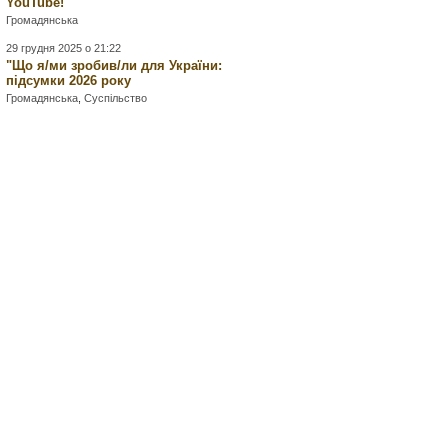
YouTube!
Громадянська
29 грудня 2025 о 21:22
"Що я/ми зробив/ли для України:
підсумки 2026 року
Громадянська
,
Суспільство