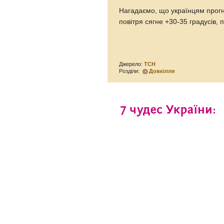
Нагадаємо, що українцям прогн
повітря сягне +30-35 градусів,
Джерело:
ТСН
Розділи:
Довкілля