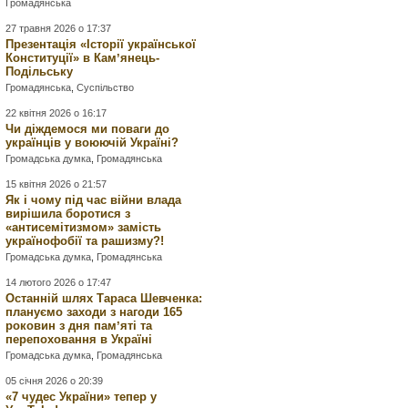
Громадянська
27 травня 2026 о 17:37
Презентація «Історії української
Конституції» в Камʼянець-
Подільську
Громадянська
,
Суспільство
22 квітня 2026 о 16:17
Чи діждемося ми поваги до
українців у воюючій Україні?
Громадська думка
,
Громадянська
15 квітня 2026 о 21:57
Як і чому під час війни влада
вирішила боротися з
«антисемітизмом» замість
українофобії та рашизму?!
Громадська думка
,
Громадянська
14 лютого 2026 о 17:47
Останній шлях Тараса Шевченка:
плануємо заходи з нагоди 165
роковин з дня памʼяті та
перепоховання в Україні
Громадська думка
,
Громадянська
05 січня 2026 о 20:39
«7 чудес України» тепер у