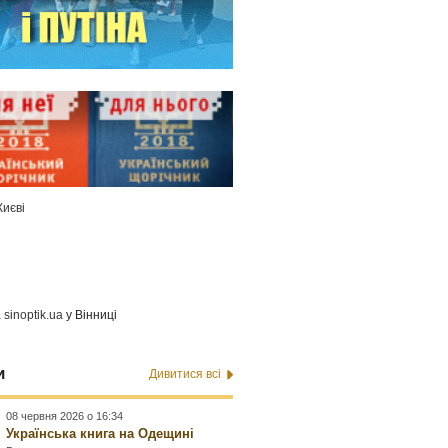
Києві
а
sinoptik.ua
у Вінниці
и
Дивитися всі
08 червня 2026 о 16:34
Українська книга на Одещині