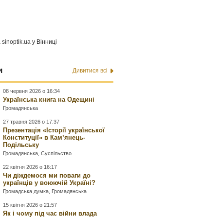
а
sinoptik.ua
у Вінниці
и
Дивитися всі
08 червня 2026 о 16:34
Українська книга на Одещині
Громадянська
27 травня 2026 о 17:37
Презентація «Історії української
Конституції» в Камʼянець-
Подільську
Громадянська
,
Суспільство
22 квітня 2026 о 16:17
Чи діждемося ми поваги до
українців у воюючій Україні?
Громадська думка
,
Громадянська
15 квітня 2026 о 21:57
Як і чому під час війни влада