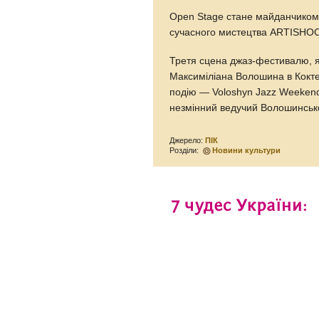
Open Stage стане майданчиком 
сучасного мистецтва ARTISHOCK
Третя сцена джаз-фестивалю, я
Максиміліана Волошина в Коктеб
подію — Voloshyn Jazz Weekend
незмінний ведучий Волошинськ
Джерело:
ПІК
Розділи:
Новини культури