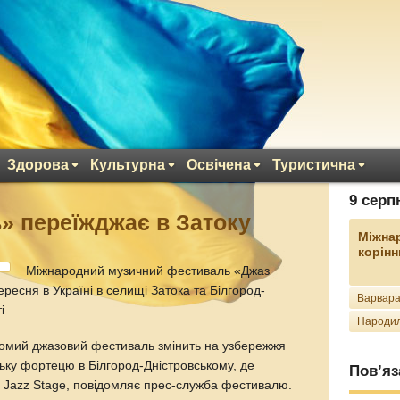
Здорова
Культурна
Освічена
Туристична
9 серп
» переїжджає в Затоку
Міжна
корінн
Міжнародний музичний фестиваль «Джаз
ресня в Україні в селищі Затока та Білгород-
Варвара
ті
Народил
домий джазовий фестиваль змінить на узбережжя
ьку фортецю в Білгород-Дністровському, де
Пов’яз
 Jazz Stage, повідомляє прес-служба фестивалю.