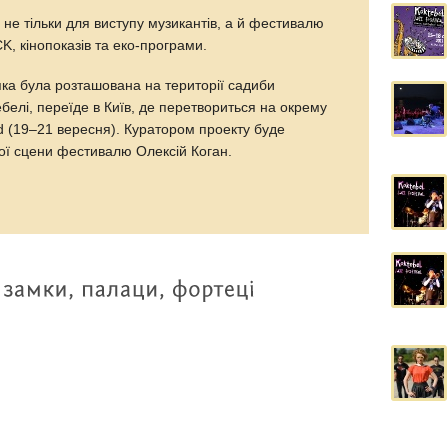
не тільки для виступу музикантів, а й фестивалю
, кінопоказів та еко-програми.
ка була розташована на території садиби
елі, переїде в Київ, де перетвориться на окрему
 (19–21 вересня). Куратором проекту буде
ої сцени фестивалю Олексій Коган.