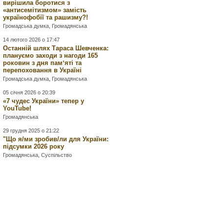
вирішила боротися з
«антисемітизмом» замість
українофобії та рашизму?!
Громадська думка
,
Громадянська
14 лютого 2026 о 17:47
Останній шлях Тараса Шевченка:
плануємо заходи з нагоди 165
роковин з дня памʼяті та
перепоховання в Україні
Громадська думка
,
Громадянська
05 січня 2026 о 20:39
«7 чудес України» тепер у
YouTube!
Громадянська
29 грудня 2025 о 21:22
"Що я/ми зробив/ли для України:
підсумки 2026 року
Громадянська
,
Суспільство