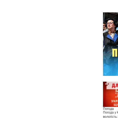
Погода
Погода у
вологість: