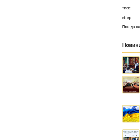
тиск:
вітер:
Погода н
Новин