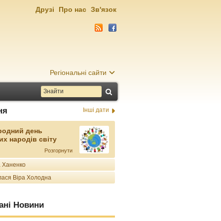
Друзі
Про нас
Зв'язок
Регіональні сайти
ня
Інші дати
родний день
их народів світу
Розгорнути
 Ханенко
ася Віра Холодна
ані Новини