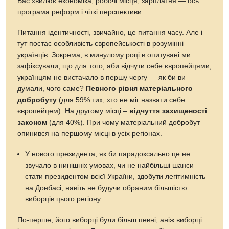
Вас хвилює економіка, робочі місця, зарплатня — ось
програма реформ і чіткі перспективи.
Питання ідентичності, звичайно, це питання часу. Але і
тут постає особливість європейськості в розумінні
українців. Зокрема, в минулому році в опитувані ми
зафіксували, що для того, аби відчути себе європейцями,
українцям не вистачало в першу чергу — як би ви
думали, чого саме?
Певного рівня матеріального
добробуту
(для 59% тих, хто не міг назвати себе
європейцем). На другому місці –
відчуття захищеності
законом
(для 40%). При чому матеріальний добробут
опинився на першому місці в усіх регіонах.
У нового президента, як би парадоксально це не
звучало в нинішніх умовах, чи не найбільші шанси
стати президентом всієї України, здобути легітимність
на Донбасі, навіть не будучи обраним більшістю
виборців цього регіону.
По-перше, його виборці були більш певні, аніж виборці