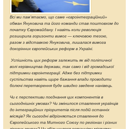
Всі ми пам’ятаємо, що саме «євроінтеграційний»
обман Януковича та його команди став поштовхом до
початку Євромайдану. І навіть коли революція
розширила горизонти вимог — ключовою тезою,
разом з відставкою Януковича, лишалася вимога
докорінних європейських реформ в Україні.
Успішність цих реформ залежить як від політичної
волі керівництва держави, так само і від громадської
підтримки євроінтеграції. Адже без підтримки
суспільства навіть щире бажання влади проводити
болючі перетворення буде швидко зведене нанівець.
Чи є перспективи поєднання цих компонентів в
сьогоднішніх умовах? Чи змінилося ставлення українців
до інтеграційних пріоритетів після подій останніх
місяців? Як сьогодні відрізняється ставлення до
Європейського та Митного Союзу по регіонах і різних
вікових групах? Чи збільшилося останніми місяцями