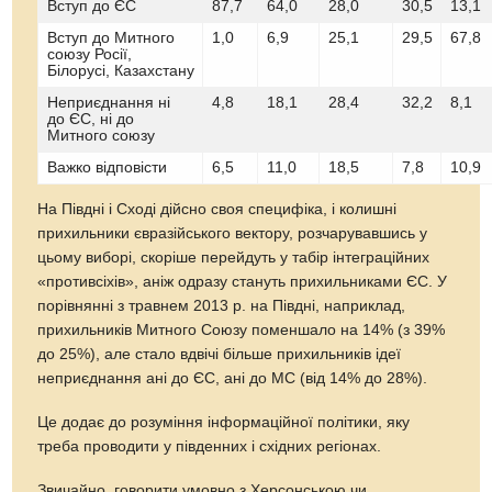
Вступ до ЄС
87,7
64,0
28,0
30,5
13,1
Вступ до Митного
1,0
6,9
25,1
29,5
67,8
союзу Росії,
Білорусі, Казахстану
Неприєднання ні
4,8
18,1
28,4
32,2
8,1
до ЄС, ні до
Митного союзу
Важко відповісти
6,5
11,0
18,5
7,8
10,9
На Півдні і Сході дійсно своя специфіка, і колишні
прихильники євразійського вектору, розчарувавшись у
цьому виборі, скоріше перейдуть у табір інтеграційних
«противсіхів», аніж одразу стануть прихильниками ЄС. У
порівнянні з травнем 2013 р. на Півдні, наприклад,
прихильників Митного Союзу поменшало на 14% (з 39%
до 25%), але стало вдвічі більше прихильників ідеї
неприєднання ані до ЄС, ані до МС (від 14% до 28%).
Це додає до розуміння інформаційної політики, яку
треба проводити у південних і східних регіонах.
Звичайно, говорити умовно з Херсонською чи