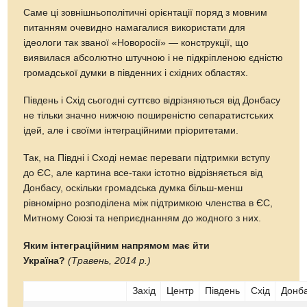
Саме ці зовнішньополітичні орієнтації поряд з мовним
питанням очевидно намагалися використати для
ідеологи так званої «Новоросії» — конструкції, що
виявилася абсолютно штучною і не підкріпленою єдністю
громадської думки в південних і східних областях.
Південь і Схід сьогодні суттєво відрізняються від Донбасу
не тільки значно нижчою поширеністю сепаратистських
ідей, але і своїми інтеграційними пріоритетами.
Так, на Півдні і Сході немає переваги підтримки вступу
до ЄС, але картина все-таки істотно відрізняється від
Донбасу, оскільки громадська думка більш-менш
рівномірно розподілена між підтримкою членства в ЄС,
Митному Союзі та неприєднанням до жодного з них.
Яким інтеграційним напрямом має йти
Україна?
(Травень, 2014 р.)
Захід
Центр
Південь
Схід
Донб