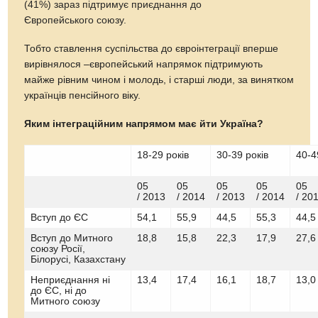
(41%) зараз підтримує приєднання до
Європейського союзу.
Тобто ставлення суспільства до євроінтеграції вперше
вирівнялося –європейський напрямок підтримують
майже рівним чином і молодь, і старші люди, за винятком
українців пенсійного віку.
Яким інтеграційним напрямом має йти Україна?
18-29 років
30-39 років
40-4
05
05
05
05
05
/ 2013
/ 2014
/ 2013
/ 2014
/ 20
Вступ до ЄС
54,1
55,9
44,5
55,3
44,5
Вступ до Митного
18,8
15,8
22,3
17,9
27,6
союзу Росії,
Білорусі, Казахстану
Неприєднання ні
13,4
17,4
16,1
18,7
13,0
до ЄС, ні до
Митного союзу