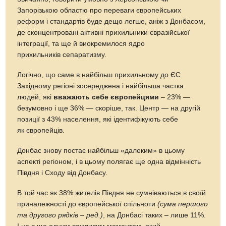
Запорізькою областю про переваги європейських
реформ і стандартів буде дещо легше, аніж з Донбасом,
де сконцентровані активні прихильники євразійської
інтеграції, та ще й виокремилося ядро
прихильників сепаратизму.
Логічно, що саме в найбільш прихильному до ЄС
Західному регіоні зосереджена і найбільша частка
людей, які
вважають себе європейцями
– 23% —
безумовно і ще 36% — скоріше, так. Центр — на другій
позиції з 43% населення, які ідентифікують себе
як європейців.
Донбас знову постає найбільш «далеким» в цьому
аспекті регіоном, і в цьому полягає ще одна відмінність
Півдня і Сходу від Донбасу.
В той час як 38% жителів Півдня не сумніваються в своїй
приналежності до європейської спільноти
(сума першого
та другого рядків – ред.)
, на Донбасі таких – лише 11%.