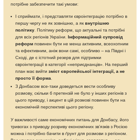
потрібне забезпечити такі умови:
І сприймати, і представляти євроінтеграцію потрібно в
першу чергу не як зовнішню, а як
внутрішню
політику
. Політику реформ, що актуальні та потрібні
для всіх регіонів України.
Інформаційний супровід
реформ
повинен бути не менш активним, всеохопним
та ефективним, аніж вони самі, особливо – на Півдні і
Сході, де є істотний резерв для підтримки
євроінтеграції в категорії «неприєднанців». На перший
план має вийти
зміст європейської інтеграції, а не
просто її форма
.
З Донбасом все-таки доведеться вести особливу
розмову, скільки б претензій не було у інших регіонів з
цього приводу, і акцент в цій розмові повинен бути на
економічній перспективі цього регіону.
У важливості саме економічних питань для Донбасу, його
тривогах з приводу розриву економічних зв’язків з Росією
можна і потрібно бачити в ґрунт для розмови з регіоном.