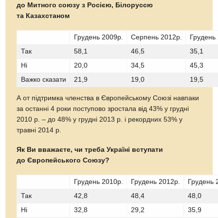
до
Митного союзу з Росією, Білоруссю
та Казахстаном
Грудень 2009р.
Серпень 2012р.
Грудень 
Так
58,1
46,5
35,1
Ні
20,0
34,5
45,3
Важко сказати
21,9
19,0
19,5
А от підтримка членства в Європейському Союзі навпаки
за останні 4 роки поступово зростала від 43% у грудні
2010 р. – до 48% у грудні 2013 р. і рекордних 53% у
травні 2014 р.
Як Ви вважаєте, чи треба Україні вступати
до
Європейського Союзу?
Грудень 2010р.
Грудень 2012р.
Грудень 
Так
42,8
48,4
48,0
Ні
32,8
29,2
35,9