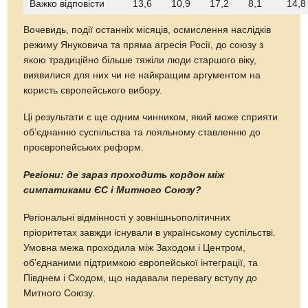
Важко відповісти
13,6
10,9
17,2
8,1
14,8
Вочевидь, події останніх місяців, осмислення наслідків
режиму Януковича та пряма агресія Росії, до союзу з
якою традиційно більше тяжіли люди старшого віку,
виявилися для них чи не найкращим аргументом на
користь європейського вибору.
Ці результати є ще одним чинником, який може сприяти
об’єднанню суспільства та лояльному ставленню до
проєвропейських реформ.
Регіони: де зараз проходить кордон між
симпатиками ЄС і Митного Союзу?
Регіональні відмінності у зовнішньополітичних
пріоритетах завжди існували в українському суспільстві.
Умовна межа проходила між Заходом і Центром,
об’єднаними підтримкою європейської інтеграції, та
Півднем і Сходом, що надавали перевагу вступу до
Митного Союзу.