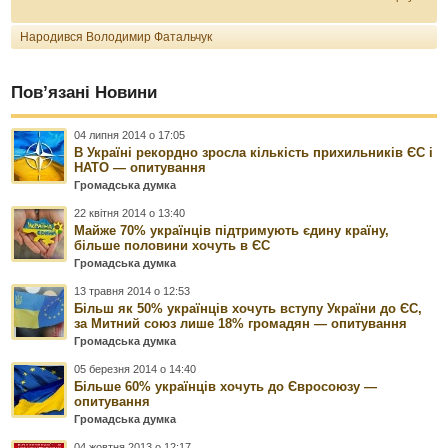
Народився Володимир Фатальчук
Пов’язані Новини
04 липня 2014 о 17:05
В Україні рекордно зросла кількість прихильників ЄС і
НАТО — опитування
Громадська думка
22 квітня 2014 о 13:40
Майже 70% українців підтримують єдину країну,
більше половини хочуть в ЄС
Громадська думка
13 травня 2014 о 12:53
Більш як 50% українців хочуть вступу України до ЄС,
за Митний союз лише 18% громадян — опитування
Громадська думка
05 березня 2014 о 14:40
Більше 60% українців хочуть до Євросоюзу —
опитування
Громадська думка
04 жовтня 2013 о 12:17