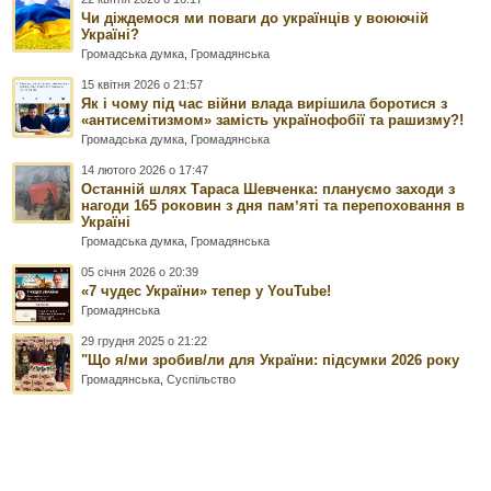
Чи діждемося ми поваги до українців у воюючій
Україні?
Громадська думка
,
Громадянська
15 квітня 2026 о 21:57
Як і чому під час війни влада вирішила боротися з
«антисемітизмом» замість українофобії та рашизму?!
Громадська думка
,
Громадянська
14 лютого 2026 о 17:47
Останній шлях Тараса Шевченка: плануємо заходи з
нагоди 165 роковин з дня памʼяті та перепоховання в
Україні
Громадська думка
,
Громадянська
05 січня 2026 о 20:39
«7 чудес України» тепер у YouTube!
Громадянська
29 грудня 2025 о 21:22
"Що я/ми зробив/ли для України: підсумки 2026 року
Громадянська
,
Суспільство