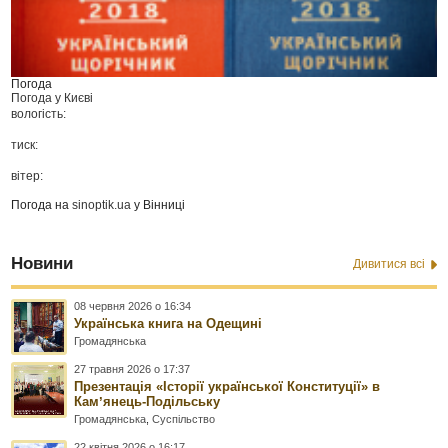
Погода
Погода у
Києві
вологість:
тиск:
вітер:
Погода на
sinoptik.ua
у Вінниці
Новини
Дивитися всі
08 червня 2026 о 16:34
Українська книга на Одещині
Громадянська
27 травня 2026 о 17:37
Презентація «Історії української Конституції» в
Камʼянець-Подільську
Громадянська
,
Суспільство
22 квітня 2026 о 16:17