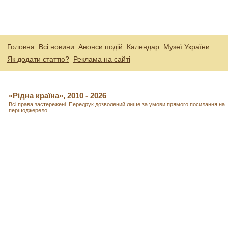
Головна
Всі новини
Анонси подій
Календар
Музеї України
Як додати статтю?
Реклама на сайті
«Рідна країна», 2010 - 2026
Всі права застережені. Передрук дозволений лише за умови прямого посилання на
першоджерело.