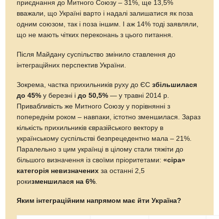
приєднання до Митного Союзу – 31%, ще 13,5%
вважали, що Україні варто і надалі залишатися як поза
одним союзом, так і поза іншим. І аж 14% тоді заявляли,
що не мають чітких переконань з цього питання.
Після Майдану суспільство змінило ставлення до
інтеграційних перспектив України.
Зокрема, частка прихильників руху до ЄС
збільшилася
до 45%
у березні і
до 50,5%
— у травні 2014 р.
Привабливість же Митного Союзу у порівнянні з
попереднім роком – навпаки, істотно зменшилася. Зараз
кількість прихильників євразійського вектору в
українському суспільстві безпрецедентно мала – 21%.
Паралельно з цим українці в цілому стали тяжіти до
більшого визначення із своїми пріоритетами:
«сіра»
категорія невизначених
за останні 2,5
роки
зменшилася на 6%
.
Яким інтеграційним напрямом має йти Україна?