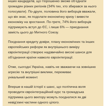
інших кандидатів, що Порошенко зможе об’єднати
громадян різних регіонів (34% тих, хто збирався за нього
голосувати). По-друге, половина його виборців вважали,
що він знає, як подолати економічну кризу і вивести
економіку на зростання. По-третє, 74% його виборців
підтримують вступ до ЄС, і лише 6% — приєднання
замість цього до Митного Союзу.
Поєднання кредиту довіри, плану економічних та інших
європейських реформ як внутрішнього виміру
євроінтеграції створює надзвичайно високі шанси для
об’єднання країни навколо євроінтеграції.
Отже, сьогодні Україна, навіть не зважаючи на зовнішню
агресію та внутрішні виклики, переживає
унікальний момент.
Вперше в нашій історії є шанс, що політична воля
проводити євроінтеграційний курс та громадська
підтримка цього вектору можуть поєднатися як дві
невід’ємні частини одного цілого.