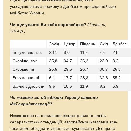
І це є ще одним важливим моментом, який
ускладнюватиме розмову з Донбасом про європейське
майбутнє України.
Чи відчуваєте Ви себе європейцем?
(Травень,
2014 р.)
Захід
Центр
Південь
Схід
Донбас
Безумовно, так
23,1
8,0
11,4
4,6
2,8
Скоріше, так
35,8
34,7
26,2
23,9
8,2
Скоріше, ні
25,5
29,6
26,7
30,7
26,8
Безумовно, ні
6,1
17,7
23,8
32,6
55,2
Важко відповісти
9,5
10,6
11,9
8,2
6,9
Чи можемо ми об’єднати Україну навколо
ідеї євроінтеграції?
Незважаючи на посилення відцентрових та навіть
сепаратистських тенденцій, європейська інтеграція все-
таки може об’єднати українське суспільство. Для цього