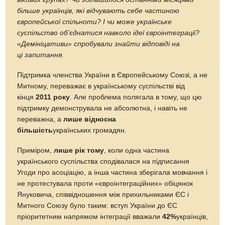
більше українців, які відчувають себе частиною
європейської спільноти? І чи може українське
суспільство об’єднатися навколо ідеї євроінтеграції?
«Демініцативи» спробували знайти відповіді на
ці запитання.
Підтримка членства України в Європейському Союзі, а не
Митному, переважає в українському суспільстві від
кінця
2011 року
. Але проблема полягала в тому, що цю
підтримку демонструвала не абсолютна, і навіть не
переважна, а
лише
відносна
більшість
українських громадян.
Приміром,
лише
рік тому
, коли одна частина
українського суспільства сподівалася на підписання
Угоди про асоціацію, а інша частина зберігала мовчання і
не протестувала проти «євроінтеграційних» обіцянок
Януковича, співвідношення між прихильниками ЄС і
Митного Союзу було таким: вступ України до ЄС
пріоритетним напрямом інтеграції вважали
42%
українців,