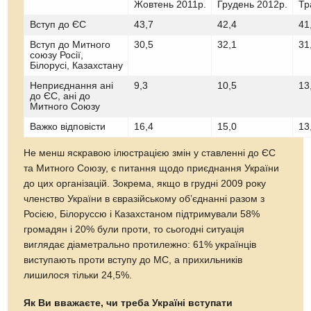
Жовтень 2011р.
Грудень 2012р.
Тр
Вступ до ЄС
43,7
42,4
41
Вступ до Митного
30,5
32,1
31
союзу Росії,
Білорусі, Казахстану
Неприєднання ані
9,3
10,5
13
до ЄС, ані до
Митного Союзу
Важко відповісти
16,4
15,0
13
Не менш яскравою ілюстрацією змін у ставленні до ЄС
та Митного Союзу, є питання щодо приєднання України
до цих організацій. Зокрема, якщо в грудні 2009 року
членство України в євразійському об’єднанні разом з
Росією, Білоруссю і Казахстаном підтримували 58%
громадян і 20% були проти, то сьогодні ситуація
виглядає діаметрально протилежно: 61% українців
виступають проти вступу до МС, а прихильників
лишилося тільки 24,5%.
Як Ви вважаєте, чи треба Україні вступати