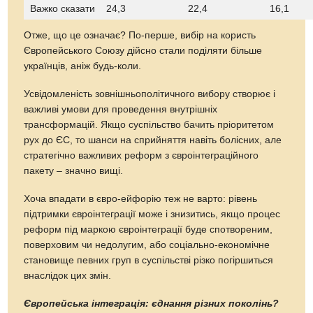
Важко сказати
24,3
22,4
16,1
Отже, що це означає? По-перше, вибір на користь
Європейського Союзу дійсно стали поділяти більше
українців, аніж будь-коли.
Усвідомленість зовнішньополітичного вибору створює і
важливі умови для проведення внутрішніх
трансформацій. Якщо суспільство бачить пріоритетом
рух до ЄС, то шанси на сприйняття навіть болісних, але
стратегічно важливих реформ з євроінтеграційного
пакету – значно вищі.
Хоча впадати в євро-ейфорію теж не варто: рівень
підтримки євроінтеграції може і знизитись, якщо процес
реформ під маркою євроінтеграції буде спотвореним,
поверховим чи недолугим, або соціально-економічне
становище певних груп в суспільстві різко погіршиться
внаслідок цих змін.
Європейська інтеграція: єднання різних поколінь?