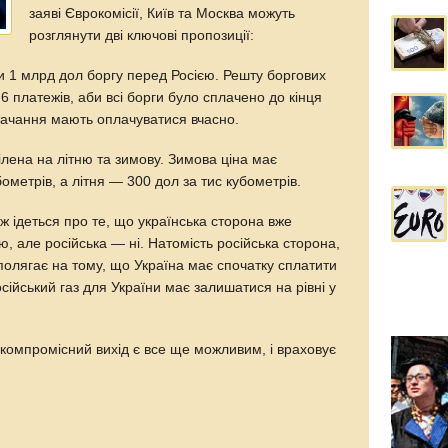
заяві Єврокомісії, Київ та Москва можуть
розглянути дві ключові пропозиції:
и 1 млрд дол боргу перед Росією. Решту боргових
6 платежів, аби всі борги було сплачено до кінця
стачання мають оплачуватися вчасно.
ілена на літню та зимову. Зимова ціна має
ометрів, а літня — 300 дол за тис кубометрів.
ож ідеться про те, що українська сторона вже
ю, але російська — ні. Натомість російська сторона,
полягає на тому, що Україна має спочатку сплатити
осійський газ для України має залишатися на рівні у
 компромісний вихід є все ще можливим, і враховує