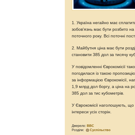
1. Україна негайно має сплатит
зобов'язнь має бути розбито на 
поточного року. Всі поточні по
2. Майбутня ціна має бути розд
становити 385 дол за тисячу куб
У повідомленні Єврокомісії так
погодилася із такою пропозиціє
за інформацією Єврокомісії, на
1,9 млрд дол боргу, а ціна на р
385 дол за тис кубометрів.
У Єврокомісії наголошують, що
інтереси усіх сторін.
Джерело:
BBC
Розділи:
Суспільство