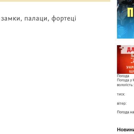
Погода
Погода у
вологість:
тиск:
вітер:
Погода н
Новин