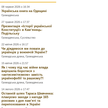
08 червня 2026 о 16:34
Українська книга на Одещині
Громадянська
27 травня 2026 о 17:37
Презентація «Історії української
Конституції» в Камʼянець-
Подільську
Громадянська
,
Суспільство
22 квітня 2026 о 16:17
Чи діждемося ми поваги до
українців у воюючій Україні?
Громадська думка
,
Громадянська
15 квітня 2026 о 21:57
Як і чому під час війни влада
вирішила боротися з
«антисемітизмом» замість
українофобії та рашизму?!
Громадська думка
,
Громадянська
14 лютого 2026 о 17:47
Останній шлях Тараса Шевченка:
плануємо заходи з нагоди 165
роковин з дня памʼяті та
перепоховання в Україні