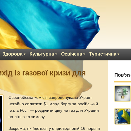
Здорова
Культурна
Освічена
Туристична
ід із газової кризи для
Пов’яз
Європейська комісія запропонувала Україні
негайно сплатити $1 млрд боргу за російський
газ, а Росії — розділити ціну на газ для України
на літню та зимову.
Зокрема, як йдеться у оприлюдненій 16 червня