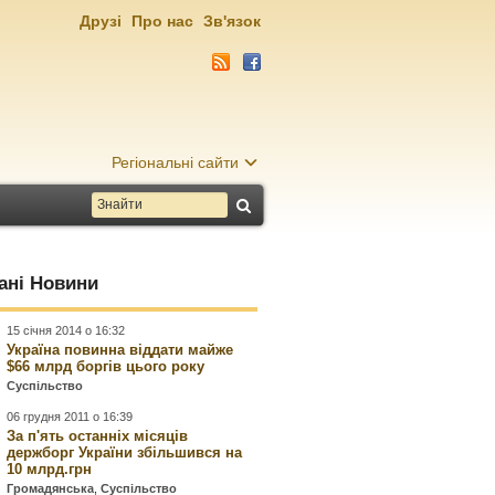
Друзі
Про нас
Зв'язок
Регіональні сайти
ані Новини
15 січня 2014 о 16:32
Україна повинна віддати майже
$66 млрд боргів цього року
Суспільство
06 грудня 2011 о 16:39
За п'ять останніх місяців
держборг України збільшився на
10 млрд.грн
Громадянська
,
Суспільство