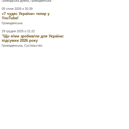
Громадська думка
,
Громадянська
05 січня 2026 о 20:39
«7 чудес України» тепер у
YouTube!
Громадянська
29 грудня 2025 о 21:22
"Що я/ми зробив/ли для України:
підсумки 2026 року
Громадянська
,
Суспільство