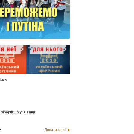
Києві
а
sinoptik.ua
у Вінниці
и
Дивитися всі