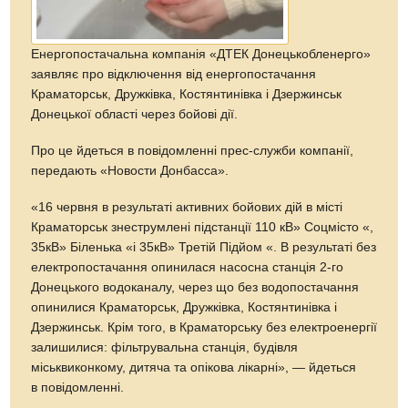
Енергопостачальна компанія «ДТЕК Донецькобленерго»
заявляє про відключення від енергопостачання
Краматорськ, Дружківка, Костянтинівка і Дзержинськ
Донецької області через бойові дії.
Про це йдеться в повідомленні прес-служби компанії,
передають «Новости Донбасса».
«16 червня в результаті активних бойових дій в місті
Краматорськ знеструмлені підстанції 110 кВ» Соцмісто «,
35кВ» Біленька «і 35кВ» Третій Підйом «. В результаті без
електропостачання опинилася насосна станція 2-го
Донецького водоканалу, через що без водопостачання
опинилися Краматорськ, Дружківка, Костянтинівка і
Дзержинськ. Крім того, в Краматорську без електроенергії
залишилися: фільтрувальна станція, будівля
міськвиконкому, дитяча та опікова лікарні», — йдеться
в повідомленні.