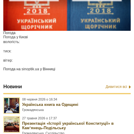
Погода
Погода у
Києві
вологість:
тиск:
вітер:
Погода на
sinoptik.ua
у Вінниці
Новини
Дивитися всі
08 червня 2026 о 16:34
Українська книга на Одещині
Громадянська
27 травня 2026 о 17:37
Презентація «Історії української Конституції» в
Камʼянець-Подільську
Громадянська
,
Суспільство