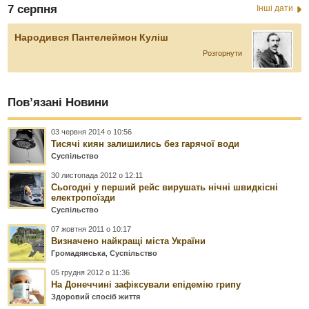
7 серпня
Інші дати
Народився Пантелеймон Куліш
Розгорнути
Пов’язані Новини
03 червня 2014 о 10:56
Тисячі киян залишились без гарячої води
Суспільство
30 листопада 2012 о 12:11
Сьогодні у перший рейс вирушать нічні швидкісні
електропоїзди
Суспільство
07 жовтня 2011 о 10:17
Визначено найкращі міста України
Громадянська
,
Суспільство
05 грудня 2012 о 11:36
На Донеччині зафіксували епідемію грипу
Здоровий спосіб життя