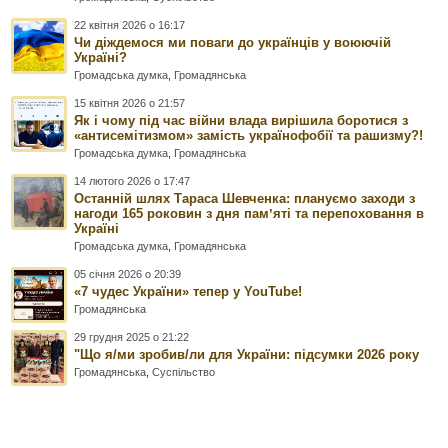
22 квітня 2026 о 16:17
Чи діждемося ми поваги до українців у воюючій
Україні?
Громадська думка
,
Громадянська
15 квітня 2026 о 21:57
Як і чому під час війни влада вирішила боротися з
«антисемітизмом» замість українофобії та рашизму?!
Громадська думка
,
Громадянська
14 лютого 2026 о 17:47
Останній шлях Тараса Шевченка: плануємо заходи з
нагоди 165 роковин з дня памʼяті та перепоховання в
Україні
Громадська думка
,
Громадянська
05 січня 2026 о 20:39
«7 чудес України» тепер у YouTube!
Громадянська
29 грудня 2025 о 21:22
"Що я/ми зробив/ли для України: підсумки 2026 року
Громадянська
,
Суспільство