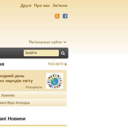
Друзі
Про нас
Зв'язок
Регіональні сайти
ня
Інші дати
родний день
их народів світу
Розгорнути
 Ханенко
ася Віра Холодна
ані Новини