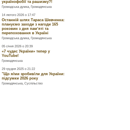
українофобії та рашизму?!
Громадська думка
,
Громадянська
14 лютого 2026 о 17:47
Останній шлях Тараса Шевченка:
плануємо заходи з нагоди 165
роковин з дня памʼяті та
перепоховання в Україні
Громадська думка
,
Громадянська
05 січня 2026 о 20:39
«7 чудес України» тепер у
YouTube!
Громадянська
29 грудня 2025 о 21:22
"Що я/ми зробив/ли для України:
підсумки 2026 року
Громадянська
,
Суспільство