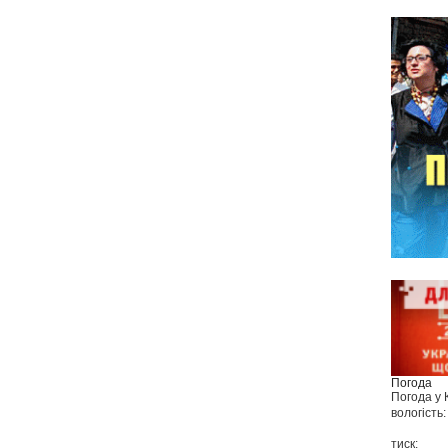
Погода
Погода у
вологість:
тиск: