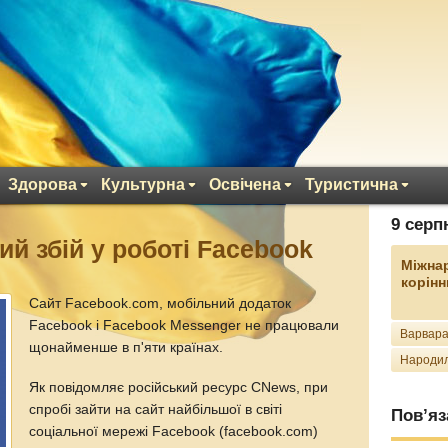
Здорова
Культурна
Освічена
Туристична
9 серп
й збій у роботі Facebook
Міжна
корінн
Сайт Facebook.com, мобільний додаток
Facebook і Facebook Messenger не працювали
Варвара
щонайменше в п'яти країнах.
Народил
Як повідомляє російський ресурс CNews, при
спробі зайти на сайт найбільшої в світі
Пов’яз
соціальної мережі Facebook (facebook.com)