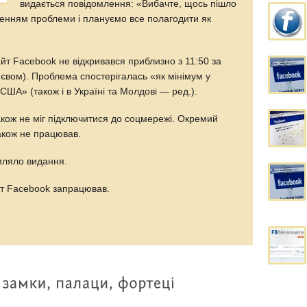
видається повідомлення: «Вибачте, щось пішло
енням проблеми і плануємо все полагодити як
т Facebook не відкривався приблизно з 11:50 за
євом). Проблема спостерігалась «як мінімум у
а США» (також і в Україні та Молдові — ред.).
кож не міг підключитися до соцмережі. Окремий
акож не працював.
мляло видання.
йт Facebook запрацював.