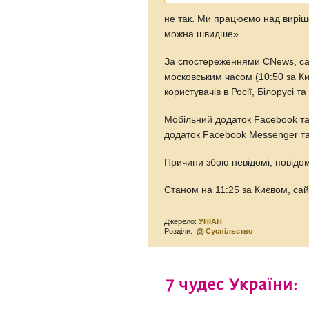
не так. Ми працюємо над виріш
можна швидше».
За спостереженнями CNews, сай
московським часом (10:50 за Ки
користувачів в Росії, Білорусі т
Мобільний додаток Facebook та
додаток Facebook Messenger т
Причини збою невідомі, повідо
Станом на 11:25 за Києвом, са
Джерело:
УНІАН
Розділи:
Суспільство