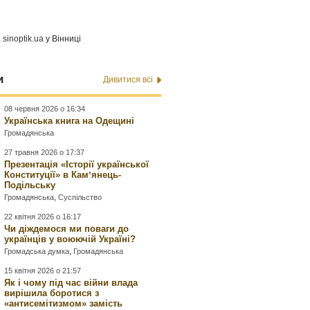
а
sinoptik.ua
у Вінниці
и
Дивитися всі
08 червня 2026 о 16:34
Українська книга на Одещині
Громадянська
27 травня 2026 о 17:37
Презентація «Історії української
Конституції» в Камʼянець-
Подільську
Громадянська
,
Суспільство
22 квітня 2026 о 16:17
Чи діждемося ми поваги до
українців у воюючій Україні?
Громадська думка
,
Громадянська
15 квітня 2026 о 21:57
Як і чому під час війни влада
вирішила боротися з
«антисемітизмом» замість