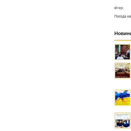
вітер:
Погода н
Новин