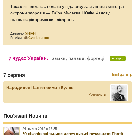
Також він вимагає подати у відставку заступників міністра
охорони здоров'я — Таїра Мусаєва і Юлію Чалову,
головлікарів кримських лікарень.
Джерело:
УНІАН
Розділи:
Суспільство
7 серпня
Інші дати
Народився Пантелеймон Куліш
Розгорнути
Пов’язані Новини
24 грудня 2012 о 16:35
30 лікарів звільнили через низькі результати Партії