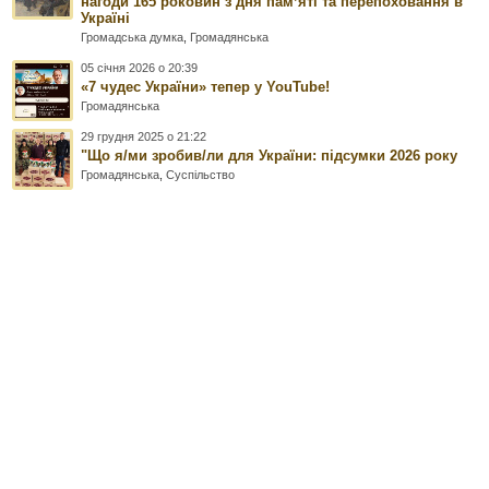
нагоди 165 роковин з дня памʼяті та перепоховання в
Україні
Громадська думка
,
Громадянська
05 січня 2026 о 20:39
«7 чудес України» тепер у YouTube!
Громадянська
29 грудня 2025 о 21:22
"Що я/ми зробив/ли для України: підсумки 2026 року
Громадянська
,
Суспільство