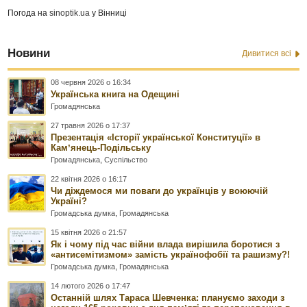
Погода на
sinoptik.ua
у Вінниці
Новини
Дивитися всі
08 червня 2026 о 16:34
Українська книга на Одещині
Громадянська
27 травня 2026 о 17:37
Презентація «Історії української Конституції» в
Камʼянець-Подільську
Громадянська
,
Суспільство
22 квітня 2026 о 16:17
Чи діждемося ми поваги до українців у воюючій
Україні?
Громадська думка
,
Громадянська
15 квітня 2026 о 21:57
Як і чому під час війни влада вирішила боротися з
«антисемітизмом» замість українофобії та рашизму?!
Громадська думка
,
Громадянська
14 лютого 2026 о 17:47
Останній шлях Тараса Шевченка: плануємо заходи з