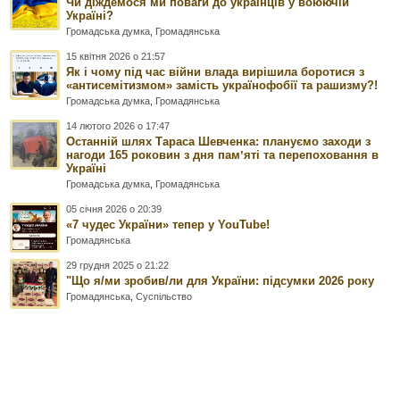
Чи діждемося ми поваги до українців у воюючій
Україні?
Громадська думка
,
Громадянська
15 квітня 2026 о 21:57
Як і чому під час війни влада вирішила боротися з
«антисемітизмом» замість українофобії та рашизму?!
Громадська думка
,
Громадянська
14 лютого 2026 о 17:47
Останній шлях Тараса Шевченка: плануємо заходи з
нагоди 165 роковин з дня памʼяті та перепоховання в
Україні
Громадська думка
,
Громадянська
05 січня 2026 о 20:39
«7 чудес України» тепер у YouTube!
Громадянська
29 грудня 2025 о 21:22
"Що я/ми зробив/ли для України: підсумки 2026 року
Громадянська
,
Суспільство