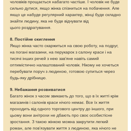
чоловіків прощається набагато частіше. І чоловік не буде
сильно дутися, якщо жінка спізниться на побачення. Але
якщо це набуде регулярний характер, жінці буде складно
знайти людину, яка не буде відчувати від
цього роздратування.
8. Постійне скиглення
Якщо жінка часто скаржиться на свою роботу, на подруг,
на погані магазини, на перукарок з салону краси і на
тисячі інших речей з нею зав’яне навіть самий
оптимістично налаштований чоловік. Нікому не хочеться
перебувати поруч з людиною, готовою супиться через
будь-яку дрібницю.
9. Небажання розвиватися
Багато жінок з часом звикають до того, що в їх житті крім
магазинів і салонів краси нічого немає. Все їх життя
проходить від одного торгового центру до іншого, при
цьому вони анітрохи не дбають про своє особистісне
зростання. З такою жінкою можна закрутити легкий
роман, але пов’язувати життя з людиною, яка нічого не