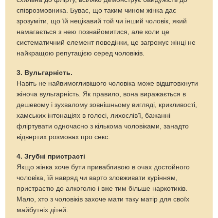
співрозмовника. Буває, що таким чином жінка дає
зрозуміти, що їй нецікавий той чи інший чоловік, який
намагається з нею познайомитися, але коли це
систематичний елемент поведінки, це загрожує жінці не
найкращою репутацією серед чоловіків.
3. Вульгарність.
Навіть не найвимогливішого чоловіка може відштовхнути
жіноча вульгарність. Як правило, вона виражається в
дешевому і зухвалому зовнішньому вигляді, крикливості,
хамських інтонаціях в голосі, лихослів’ї, бажанні
фліртувати одночасно з кількома чоловіками, занадто
відвертих розмовах про секс.
4. Згубні пристрасті
Якщо жінка хоче бути привабливою в очах достойного
чоловіка, їй навряд чи варто зловживати курінням,
пристрастю до алкоголю і вже тим більше наркотиків.
Мало, хто з чоловіків захоче мати таку матір для своїх
майбутніх дітей.