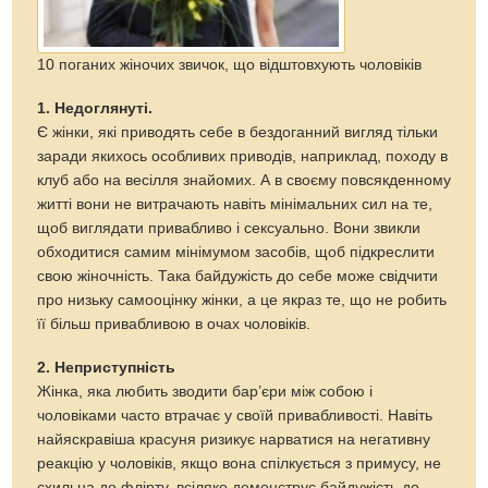
10 поганих жіночих звичок, що відштовхують чоловіків
1. Недоглянуті.
Є жінки, які приводять себе в бездоганний вигляд тільки
заради якихось особливих приводів, наприклад, походу в
клуб або на весілля знайомих. А в своєму повсякденному
житті вони не витрачають навіть мінімальних сил на те,
щоб виглядати привабливо і сексуально. Вони звикли
обходитися самим мінімумом засобів, щоб підкреслити
свою жіночність. Така байдужість до себе може свідчити
про низьку самооцінку жінки, а це якраз те, що не робить
її більш привабливою в очах чоловіків.
2. Неприступність
Жінка, яка любить зводити бар’єри між собою і
чоловіками часто втрачає у своїй привабливості. Навіть
найяскравіша красуня ризикує нарватися на негативну
реакцію у чоловіків, якщо вона спілкується з примусу, не
схильна до флірту, всіляко демонструє байдужість до