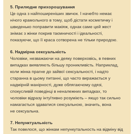
5. Прилюдне прихорошування
Це одна з найпоширеніших звичок. І начебто немає
нічого крамольного в тому, щоб дістати косметичку і
швиденько поправити макіяж, однак саме цей жест
знімає з жінки покрив таємничості і ідеальності,
показуючи, що її краса сотворена не тільки природою.
6. Надмірна сексуальність
Чоловіки, незважаючи на деяку поверховісь, в певних
випадках виявляють більшу проникливість. Наприклад,
коли жінка прагне до зайвої сексуальності, і надто
старанна в цьому питанні, що часто виражається у
надмірній манірності, дуже облягаючому одязі,
спокусливій поведінці в неналежних випадках, то
чоловіки відразу інтуїтивно розуміють – якщо так сильно
намагається здаватися сексуальною, значить, вона
не сексуальна.
7. Непунктуальність
Так повелося, що жінкам непункутальность на відміну від