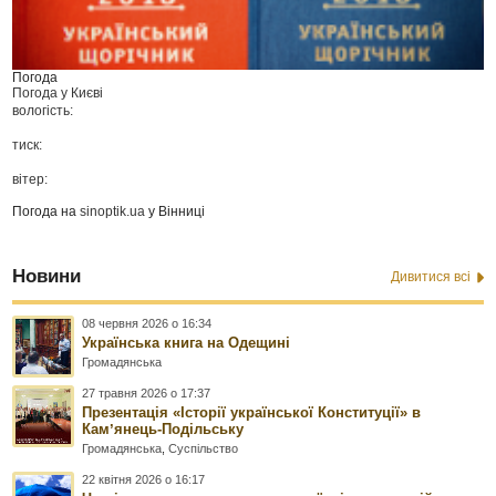
Погода
Погода у
Києві
вологість:
тиск:
вітер:
Погода на
sinoptik.ua
у Вінниці
Новини
Дивитися всі
08 червня 2026 о 16:34
Українська книга на Одещині
Громадянська
27 травня 2026 о 17:37
Презентація «Історії української Конституції» в
Камʼянець-Подільську
Громадянська
,
Суспільство
22 квітня 2026 о 16:17