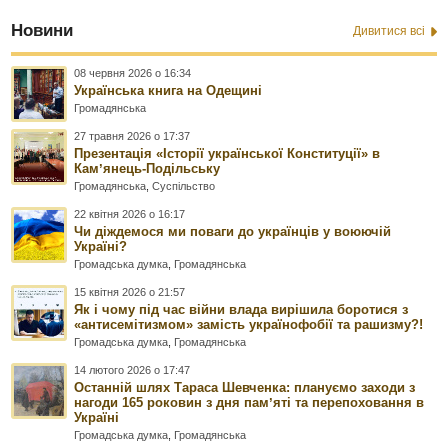
Новини
Дивитися всі
08 червня 2026 о 16:34
Українська книга на Одещині
Громадянська
27 травня 2026 о 17:37
Презентація «Історії української Конституції» в
Камʼянець-Подільську
Громадянська
,
Суспільство
22 квітня 2026 о 16:17
Чи діждемося ми поваги до українців у воюючій
Україні?
Громадська думка
,
Громадянська
15 квітня 2026 о 21:57
Як і чому під час війни влада вирішила боротися з
«антисемітизмом» замість українофобії та рашизму?!
Громадська думка
,
Громадянська
14 лютого 2026 о 17:47
Останній шлях Тараса Шевченка: плануємо заходи з
нагоди 165 роковин з дня памʼяті та перепоховання в
Україні
Громадська думка
,
Громадянська