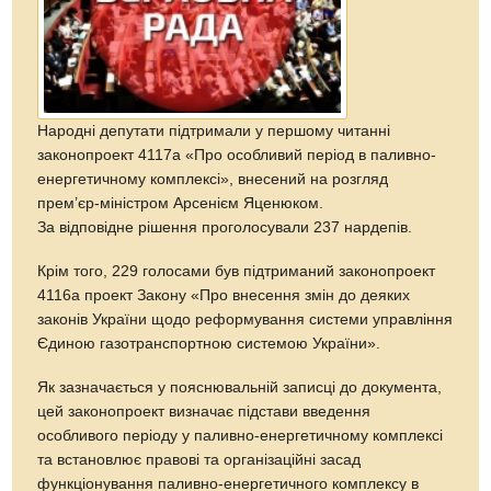
Народні депутати підтримали у першому читанні
законопроект 4117а «Про особливий період в паливно-
енергетичному комплексі», внесений на розгляд
прем’єр-міністром Арсенієм Яценюком.
За відповідне рішення проголосували 237 нардепів.
Крім того, 229 голосами був підтриманий законопроект
4116а проект Закону «Про внесення змін до деяких
законів України щодо реформування системи управління
Єдиною газотранспортною системою України».
Як зазначається у пояснювальній записці до документа,
цей законопроект визначає підстави введення
особливого періоду у паливно-енергетичному комплексі
та встановлює правові та організаційні засад
функціонування паливно-енергетичного комплексу в