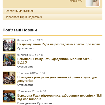
Розгорнути
Всесвітній день кішок
Народився Юрій Федькович
Пов’язані Новини
02 липня 2012 о 13:20
На цьому тижні Рада не розглядатиме закон про мови
Суспільство
03 липня 2012 о 17:41
Регіонали і комуністи «додавили» мовний закон.
ВІДЕО
Суспільство
15 червня 2012 о 16:36
Президент розкритикував «низький рівень культури
депутатів»
Суспільство
23 вересня 2011 о 14:37
Верховна Рада відмовилась заборонити перевірки ЗМІ
під час виборів
Громадянська
,
Суспільство