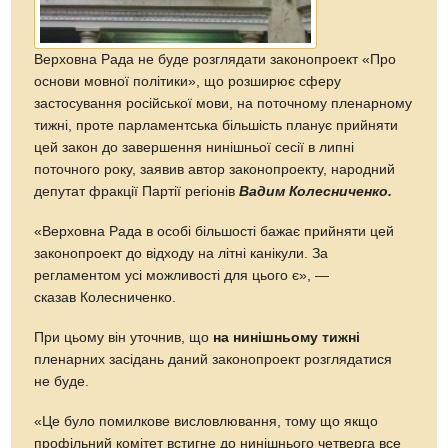
Верховна Рада не буде розглядати законопроект «Про
основи мовної політики», що розширює сферу
застосування російської мови, на поточному пленарному
тижні, проте парламентська більшість планує прийняти
цей закон до завершення нинішньої сесії в липні
поточного року, заявив автор законопроекту, народний
депутат фракції Партії регіонів
Вадим Колесниченко.
«Верховна Рада в особі більшості бажає прийняти цей
законопроект до відходу на літні канікули. За
регламентом усі можливості для цього є», —
сказав Колесниченко.
При цьому він уточнив, що
на нинішньому тижні
пленарних засідань даний законопроект розглядатися
не буде.
«Це було помилкове висловлювання, тому що якщо
профільний комітет встигне до нинішнього четверга все