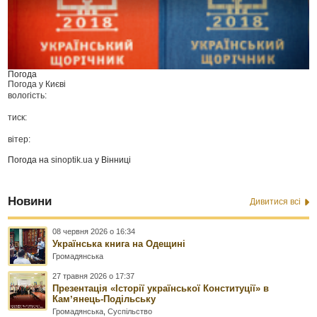
Погода
Погода у
Києві
вологість:
тиск:
вітер:
Погода на
sinoptik.ua
у Вінниці
Новини
Дивитися всі
08 червня 2026 о 16:34
Українська книга на Одещині
Громадянська
27 травня 2026 о 17:37
Презентація «Історії української Конституції» в
Камʼянець-Подільську
Громадянська
,
Суспільство