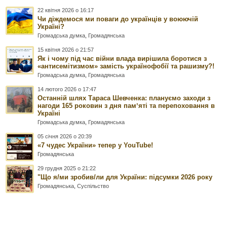
22 квітня 2026 о 16:17
Чи діждемося ми поваги до українців у воюючій
Україні?
Громадська думка
,
Громадянська
15 квітня 2026 о 21:57
Як і чому під час війни влада вирішила боротися з
«антисемітизмом» замість українофобії та рашизму?!
Громадська думка
,
Громадянська
14 лютого 2026 о 17:47
Останній шлях Тараса Шевченка: плануємо заходи з
нагоди 165 роковин з дня памʼяті та перепоховання в
Україні
Громадська думка
,
Громадянська
05 січня 2026 о 20:39
«7 чудес України» тепер у YouTube!
Громадянська
29 грудня 2025 о 21:22
"Що я/ми зробив/ли для України: підсумки 2026 року
Громадянська
,
Суспільство