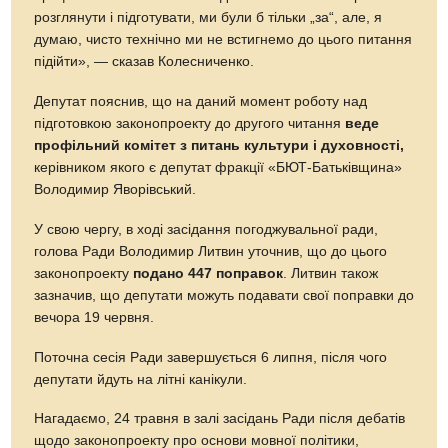
розглянути і підготувати, ми були б тільки „за“, але, я
думаю, чисто технічно ми не встигнемо до цього питання
підійти», — сказав Колесниченко.
Депутат пояснив, що на даний момент роботу над
підготовкою законопроекту до другого читання
веде
профільний комітет з питань культури і духовності,
керівником якого є депутат фракції «БЮТ-Батьківщина»
Володимир Яворівський.
У свою чергу, в ході засідання погоджувальної ради,
голова Ради Володимир Литвин уточнив, що до цього
законопроекту
подано 447 поправок
. Литвин також
зазначив, що депутати можуть подавати свої поправки до
вечора 19 червня.
Поточна сесія Ради завершується 6 липня, після чого
депутати йдуть на літні канікули.
Нагадаємо, 24 травня в залі засідань Ради після дебатів
щодо законопроекту про основи мовної політики,