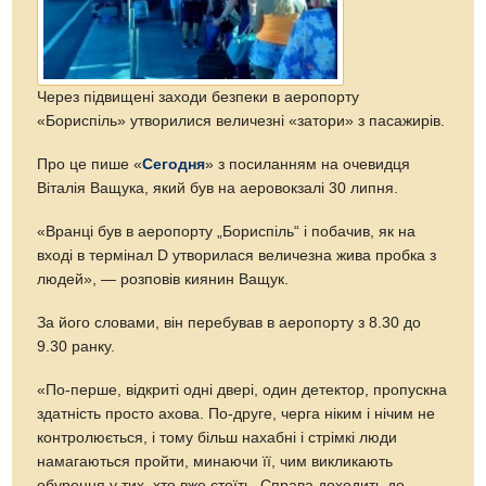
Через підвищені заходи безпеки в аеропорту
«Бориспіль» утворилися величезні «затори» з пасажирів.
Про це пише «
Сегодня
» з посиланням на очевидця
Віталія Ващука, який був на аеровокзалі 30 липня.
«Вранці був в аеропорту „Бориспіль“ і побачив, як на
вході в термінал D утворилася величезна жива пробка з
людей», — розповів киянин Ващук.
За його словами, він перебував в аеропорту з 8.30 до
9.30 ранку.
«По-перше, відкриті одні двері, один детектор, пропускна
здатність просто ахова. По-друге, черга ніким і нічим не
контролюється, і тому більш нахабні і стрімкі люди
намагаються пройти, минаючи її, чим викликають
обурення у тих, хто вже стоїть. Справа доходить до