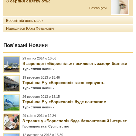
8 серпня святкують:
Розгорнути
Всесвітній день кішок
Народився Юрій Федькович
Пов’язані Новини
29 липня 2014 о 16:06
В аеропорті «Бориспіль» посилюють заходи безпеки
Туристичні новини
19 вересня 2013 о 15:46
Термінал F у «Борисполі» законсервують
Туристичні новини
26 вересня 2013 о 13:15
Термінал F у «Борисполі» буде вантажним
Туристичні новини
29 квітня 2011 о 12:24
З травня у «Борисполі» буде безкоштовний Інтернет
Громадянська
,
Суспільство
12 листопада 2013 о 15:30