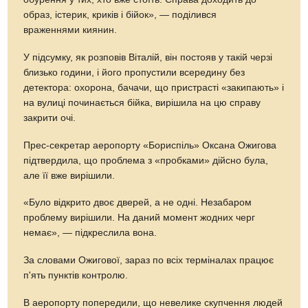
образ, істерик, криків і бійок», — поділився
враженнями киянин.
У підсумку, як розповів Віталій, він постояв у такій черзі
близько години, і його пропустили всередину без
детектора: охорона, бачачи, що пристрасті «закипають» і
на вулиці починається бійка, вирішила на цю справу
закрити очі.
Прес-секретар аеропорту «Бориспіль» Оксана Ожигова
підтвердила, що проблема з «пробками» дійсно була,
але її вже вирішили.
«Було відкрито двоє дверей, а не одні. Незабаром
проблему вирішили. На даний момент жодних черг
немає», — підкреслила вона.
За словами Ожигової, зараз по всіх терміналах працює
п'ять пунктів контролю.
В аеропорту попередили, що невелике скупчення людей