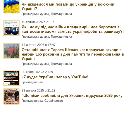
Чи діждемося ми поваги до українців у воюючій
Україні?
Громадська думка
,
Громадянська
15 квітня 2026 о 21:57
Як і чому під час війни влада вирішила боротися з
«антисемітизмом» замість українофобії та рашизму?!
Громадська думка
,
Громадянська
14 лютого 2026 о 17:47
Останній шлях Тараса Шевченка: плануємо заходи з
нагоди 165 роковин з дня памʼяті та перепоховання в
Україні
Громадська думка
,
Громадянська
05 січня 2026 о 20:39
«7 чудес України» тепер у YouTube!
Громадянська
29 грудня 2025 о 21:22
"Що я/ми зробив/ли для України: підсумки 2026 року
Громадянська
,
Суспільство