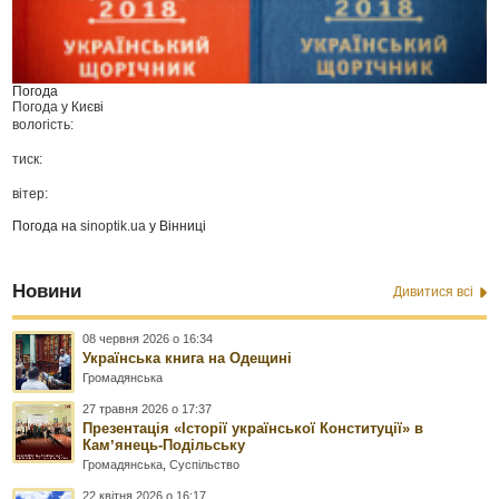
Погода
Погода у
Києві
вологість:
тиск:
вітер:
Погода на
sinoptik.ua
у Вінниці
Новини
Дивитися всі
08 червня 2026 о 16:34
Українська книга на Одещині
Громадянська
27 травня 2026 о 17:37
Презентація «Історії української Конституції» в
Камʼянець-Подільську
Громадянська
,
Суспільство
22 квітня 2026 о 16:17