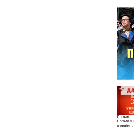
Погода
Погода у
вологість: