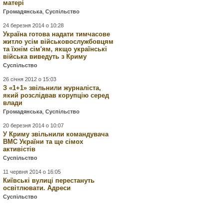
матері
Громадянська
,
Суспільство
24 березня 2014 о 10:28
Україна готова надати тимчасове
житло усім військовослужбовцям
та їхнім сім'ям, якщо українські
війська виведуть з Криму
Суспільство
26 січня 2012 о 15:03
З «1+1» звільнили журналіста,
який розслідвав корупцію серед
влади
Громадянська
,
Суспільство
20 березня 2014 о 10:07
У Криму звільнили командувача
ВМС України та ще сімох
активістів
Суспільство
11 червня 2014 о 16:05
Київські вулиці перестануть
освітлювати. Адреси
Суспільство