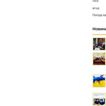
тиск:
вітер:
Погода н
Новин