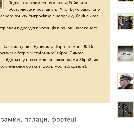
Згідно з повідомленням, вночі бойовики
обстрілювали позиції сил АТО. Було здійснено
еленого пункту Амвросіївка з напрямку Ленінського.
стріляли підрозділ піхотинців в районі населеного
рої блокпосту біля Рубіжного. Втрат немає. 00.15
смуги обстріл зі стрілецької зброї. Одного
 — йдеться у повідомленні. Інженерами Збройних
мінування об’єктів (доріг, мостів,будівель).