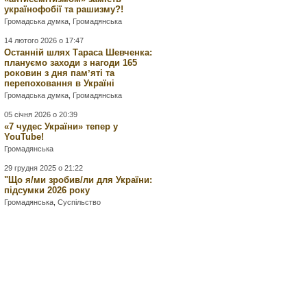
українофобії та рашизму?!
Громадська думка
,
Громадянська
14 лютого 2026 о 17:47
Останній шлях Тараса Шевченка:
плануємо заходи з нагоди 165
роковин з дня памʼяті та
перепоховання в Україні
Громадська думка
,
Громадянська
05 січня 2026 о 20:39
«7 чудес України» тепер у
YouTube!
Громадянська
29 грудня 2025 о 21:22
"Що я/ми зробив/ли для України:
підсумки 2026 року
Громадянська
,
Суспільство