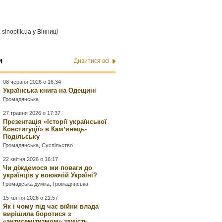
а
sinoptik.ua
у Вінниці
и
Дивитися всі
08 червня 2026 о 16:34
Українська книга на Одещині
Громадянська
27 травня 2026 о 17:37
Презентація «Історії української
Конституції» в Камʼянець-
Подільську
Громадянська
,
Суспільство
22 квітня 2026 о 16:17
Чи діждемося ми поваги до
українців у воюючій Україні?
Громадська думка
,
Громадянська
15 квітня 2026 о 21:57
Як і чому під час війни влада
вирішила боротися з
«антисемітизмом» замість