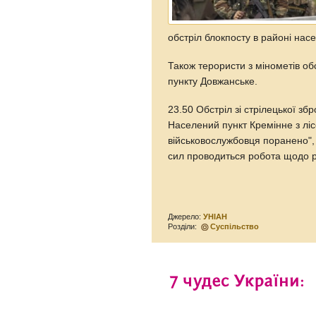
обстріл блокпосту в районі нас
Також терористи з мінометів об
пункту Довжанське.
23.50 Обстріл зі стрілецької зб
Населений пункт Кремінне з лісо
військовослужбовця поранено",
сил проводиться робота щодо роз
Джерело:
УНІАН
Розділи:
Суспільство