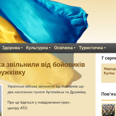
Здорова
Культурна
Освічена
Туристична
7 серп
ка звільнили від бойовиків
Народ
ружківку
Куліш
Українські війська звільнили від бойовиків ще
два населених пункти Артемівськ та Дружківку.
Пов’яз
Про це йдеться у повідомленні прес-
центру АТО.