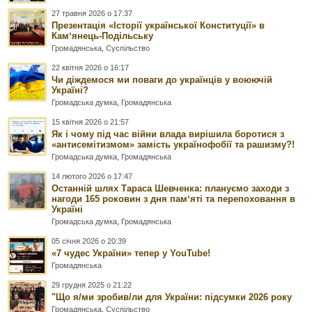
27 травня 2026 о 17:37
Презентація «Історії української Конституції» в
Камʼянець-Подільську
Громадянська
,
Суспільство
22 квітня 2026 о 16:17
Чи діждемося ми поваги до українців у воюючій
Україні?
Громадська думка
,
Громадянська
15 квітня 2026 о 21:57
Як і чому під час війни влада вирішила боротися з
«антисемітизмом» замість українофобії та рашизму?!
Громадська думка
,
Громадянська
14 лютого 2026 о 17:47
Останній шлях Тараса Шевченка: плануємо заходи з
нагоди 165 роковин з дня памʼяті та перепоховання в
Україні
Громадська думка
,
Громадянська
05 січня 2026 о 20:39
«7 чудес України» тепер у YouTube!
Громадянська
29 грудня 2025 о 21:22
"Що я/ми зробив/ли для України: підсумки 2026 року
Громадянська
,
Суспільство