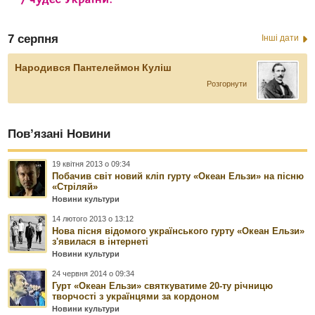
7 серпня
Інші дати
Народився Пантелеймон Куліш
Розгорнути
Пов’язані Новини
19 квітня 2013 о 09:34
Побачив світ новий кліп гурту «Океан Ельзи» на пісню
«Стріляй»
Новини культури
14 лютого 2013 о 13:12
Нова пісня відомого українського гурту «Океан Ельзи»
з'явилася в інтернеті
Новини культури
24 червня 2014 о 09:34
Гурт «Океан Ельзи» святкуватиме 20-ту річницю
творчості з українцями за кордоном
Новини культури