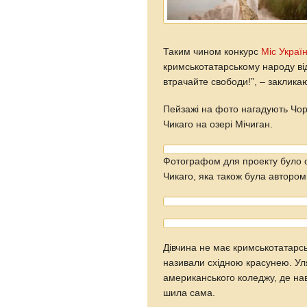
Таким чином конкурс
Міс Украї
кримськотатарському народу від
втрачайте свободи!”, – заклика
Пейзажі на фото нагадують Чорн
Чикаго на озері Мічиган.
Фотографом для проекту було о
Чикаго, яка також була авторо
Дівчина не має кримськотатарсь
називали східною красунею. У
американського коледжу, де на
шила сама.