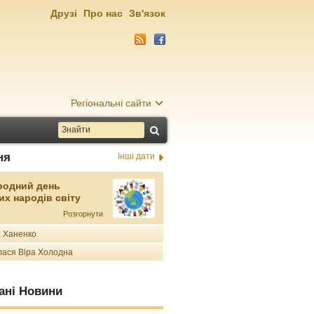
Друзі
Про нас
Зв'язок
Регіональні сайти
ня
Інші дати
родний день
их народів світу
Розгорнути
 Ханенко
ася Віра Холодна
ані Новини