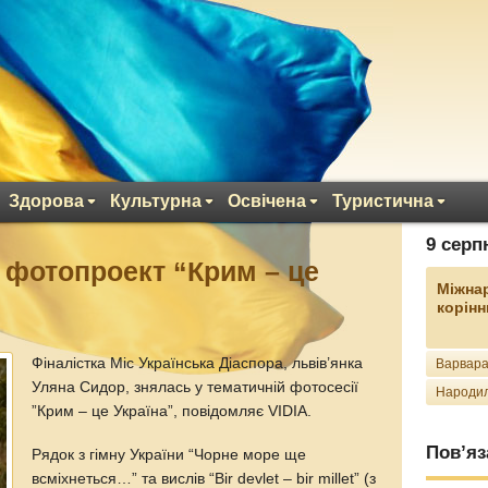
Здорова
Культурна
Освічена
Туристична
9 серп
фотопроект “Крим – це
Міжна
корінн
Фіналістка Міс Українська Діаспора, львів’янка
Варвара
Уляна Сидор, знялась у тематичній фотосесії
Народил
”Крим – це Україна”, повідомляє VIDIA.
Пов’яз
Рядок з гімну України “Чорне море ще
всміхнеться…” та вислів “Bir devlet – bir millet” (з