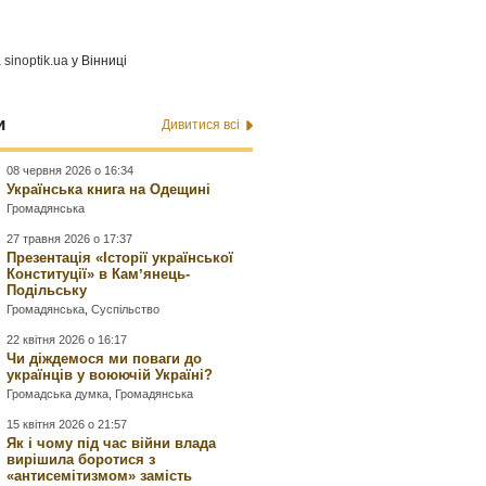
а
sinoptik.ua
у Вінниці
и
Дивитися всі
08 червня 2026 о 16:34
Українська книга на Одещині
Громадянська
27 травня 2026 о 17:37
Презентація «Історії української
Конституції» в Камʼянець-
Подільську
Громадянська
,
Суспільство
22 квітня 2026 о 16:17
Чи діждемося ми поваги до
українців у воюючій Україні?
Громадська думка
,
Громадянська
15 квітня 2026 о 21:57
Як і чому під час війни влада
вирішила боротися з
«антисемітизмом» замість