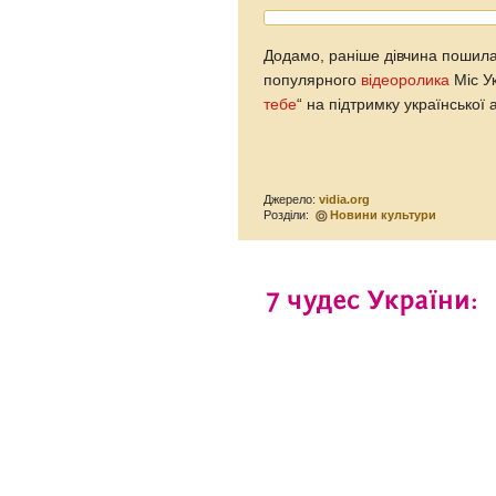
Додамо, раніше дівчина пошил
популярного
відеоролика
Міс Ук
тебе
“ на підтримку української а
Джерело:
vidia.org
Розділи:
Новини культури