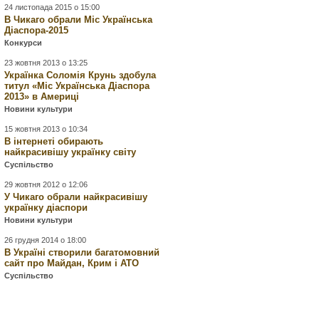
24 листопада 2015 о 15:00
В Чикаго обрали Міс Українська
Діаспора-2015
Конкурси
23 жовтня 2013 о 13:25
Українка Соломія Крунь здобула
титул «Міс Українська Діаспора
2013» в Америці
Новини культури
15 жовтня 2013 о 10:34
В інтернеті обирають
найкрасивішу українку світу
Суспільство
29 жовтня 2012 о 12:06
У Чикаго обрали найкрасивішу
українку діаспори
Новини культури
26 грудня 2014 о 18:00
В Україні створили багатомовний
сайт про Майдан, Крим і АТО
Суспільство