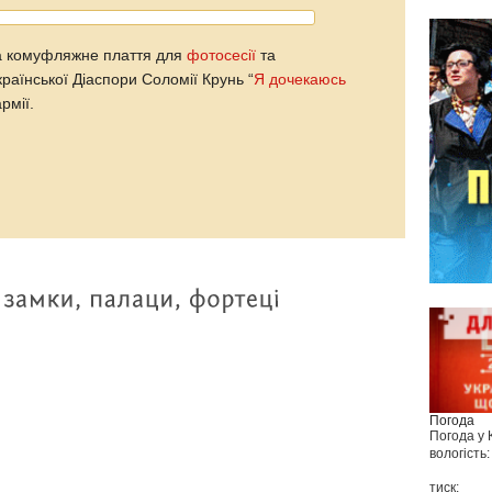
а комуфляжне плаття для
фотосесії
та
раїнської Діаспори Соломії Крунь “
Я дочекаюсь
рмії.
Погода
Погода у
вологість:
тиск: