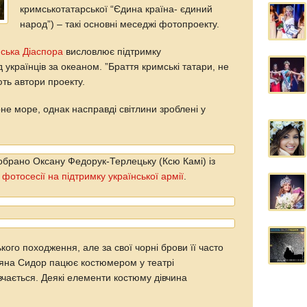
кримськотатарської “Єдина країна- єдиний
народ”) – такі основні меседжі фотопроекту.
нська Діаспора
висловлює підтримку
 українців за океаном. ”Браття кримські татари, не
ють автори проекту.
е море, однак насправді світлини зроблені у
брано Оксану Федорук-Терлецьку (Ксю Камі) із
м
фотосесії на підтримку української армії
.
кого походження, але за свої чорні брови її часто
ляна Сидор пацює костюмером у театрі
вчається. Деякі елементи костюму дівчина