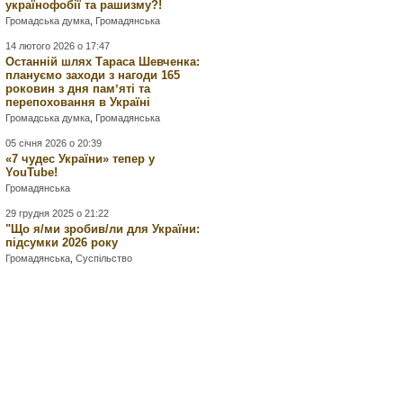
українофобії та рашизму?!
Громадська думка
,
Громадянська
14 лютого 2026 о 17:47
Останній шлях Тараса Шевченка:
плануємо заходи з нагоди 165
роковин з дня памʼяті та
перепоховання в Україні
Громадська думка
,
Громадянська
05 січня 2026 о 20:39
«7 чудес України» тепер у
YouTube!
Громадянська
29 грудня 2025 о 21:22
"Що я/ми зробив/ли для України:
підсумки 2026 року
Громадянська
,
Суспільство