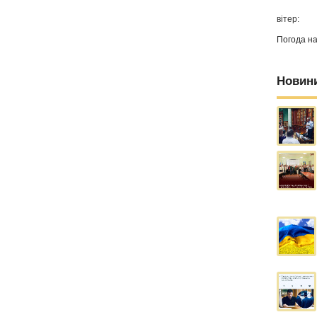
вітер:
Погода н
Новин