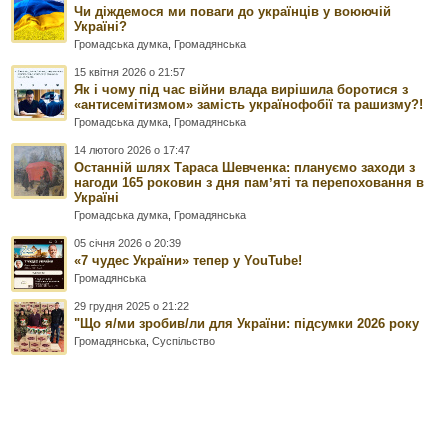
Чи діждемося ми поваги до українців у воюючій
Україні?
Громадська думка
,
Громадянська
15 квітня 2026 о 21:57
Як і чому під час війни влада вирішила боротися з
«антисемітизмом» замість українофобії та рашизму?!
Громадська думка
,
Громадянська
14 лютого 2026 о 17:47
Останній шлях Тараса Шевченка: плануємо заходи з
нагоди 165 роковин з дня памʼяті та перепоховання в
Україні
Громадська думка
,
Громадянська
05 січня 2026 о 20:39
«7 чудес України» тепер у YouTube!
Громадянська
29 грудня 2025 о 21:22
"Що я/ми зробив/ли для України: підсумки 2026 року
Громадянська
,
Суспільство