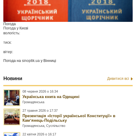
Погода
Погода у
Києві
вологість:
тиск:
вітер:
Погода на
sinoptik.ua
у Вінниці
Новини
Дивитися всі
08 червня 2026 о 16:34
Українська книга на Одещині
Громадянська
27 травня 2026 о 17:37
Презентація «Історії української Конституції» в
Камʼянець-Подільську
Громадянська
,
Суспільство
22 квітня 2026 о 16:17