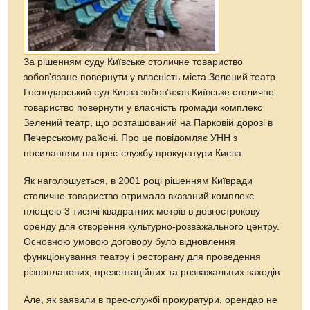
За рішенням суду Київське столичне товариство
зобов'язане повернути у власність міста Зелений театр.
Господарський суд Києва зобов'язав Київське столичне
товариство повернути у власність громади комплекс
Зелений театр, що розташований на Парковій дорозі в
Печерському районі. Про це повідомляє УНН з
посиланням на прес-службу прокуратури Києва.
Як наголошується, в 2001 році рішенням Київради
столичне товариство отримало вказаний комплекс
площею 3 тисячі квадратних метрів в довгострокову
оренду для створення культурно-розважального центру.
Основною умовою договору було відновлення
функціонування театру і ресторану для проведення
різнопланових, презентаційних та розважальних заходів.
Але, як заявили в прес-службі прокуратури, орендар не