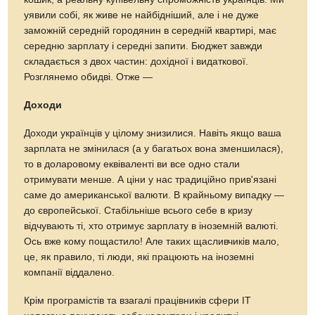
уявили собі, як живе не найбідніший, але і не дуже
заможній середній городянин в середній квартирі, має
середню зарплату і середні запити. Бюджет завжди
складається з двох частин: дохідної і видаткової.
Розглянемо обидві. Отже —
Доходи
Доходи українців у цілому знизилися. Навіть якщо ваша
зарплата не змінилася (а у багатьох вона зменшилася),
то в доларовому еквіваленті ви все одно стали
отримувати менше. А ціни у нас традиційно прив'язані
саме до американської валюти. В крайньому випадку —
до європейської. Стабільніше всього себе в кризу
відчувають ті, хто отримує зарплату в іноземній валюті.
Ось вже кому пощастило! Але таких щасливчиків мало,
це, як правило, ті люди, які працюють на іноземні
компанії віддалено.
Крім програмістів та взагалі працівників сфери IT