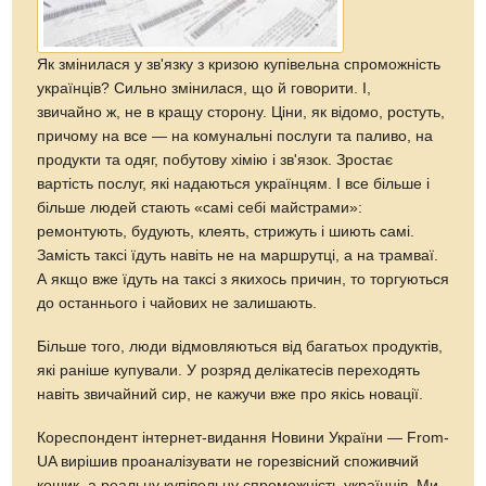
Як змінилася у зв'язку з кризою купівельна спроможність
українців? Сильно змінилася, що й говорити. І,
звичайно ж, не в кращу сторону. Ціни, як відомо, ростуть,
причому на все — на комунальні послуги та паливо, на
продукти та одяг, побутову хімію і зв'язок. Зростає
вартість послуг, які надаються українцям. І все більше і
більше людей стають «самі себі майстрами»:
ремонтують, будують, клеять, стрижуть і шиють самі.
Замість таксі їдуть навіть не на маршрутці, а на трамваї.
А якщо вже їдуть на таксі з якихось причин, то торгуються
до останнього і чайових не залишають.
Більше того, люди відмовляються від багатьох продуктів,
які раніше купували. У розряд делікатесів переходять
навіть звичайний сир, не кажучи вже про якісь новації.
Кореспондент інтернет-видання Новини України — From-
UA вирішив проаналізувати не горезвісний споживчий
кошик, а реальну купівельну спроможність українців. Ми