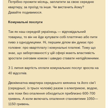
Потрібно прожити місяць, заплатити за свою середню
квартиру, за проїзд та інше. Чи вистачить йому?
Давайте подивимося.
Комунальні послуги
Так як наш середній українець — відповідальний
товариш, то він не йде купувати собі платтячко або пити
пиво з однодумцями. Ні, першим ділом він думає про
головне: про квартплату і комунальні платежі. Тому що
знає, що заборгованості у цій сфері мають властивість
зростати сніговим комом і швидко ставати непідйомними.
З 1 липня вартість оплати комунальних послуг зросла на
40 відсотків.
Двокімнатна квартира середнього киянина та його сім'ї
(середньої, із трьох чоловік) разом з електрикою, водою,
але поки без опалення обходиться приблизно 600-700
гривень. А коли включать опалення становитиме 1050—
1150 гривень.