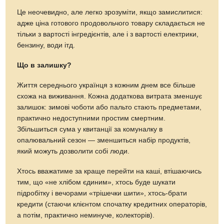
Це неочевидно, але легко зрозуміти, якщо замислитися:
адже ціна готового продовольчого товару складається не
тільки з вартості інгредієнтів, але і з вартості електрики,
бензину, води ітд.
Що в залишку?
Життя середнього українця з кожним днем все більше
схожа на виживання. Кожна додаткова витрата зменшує
залишок: зимові чоботи або пальто стають предметами,
практично недоступними простим смертним.
Збільшиться сума у квитанції за комуналку в
опалювальний сезон — зменшиться набір продуктів,
який можуть дозволити собі люди.
Хтось вважатиме за краще перейти на каші, втішаючись
тим, що «не хлібом єдиним», хтось буде шукати
підробітку і вечорами «трішечки шити», хтось-брати
кредити (стаючи клієнтом спочатку кредитних операторів,
а потім, практично неминуче, колекторів).