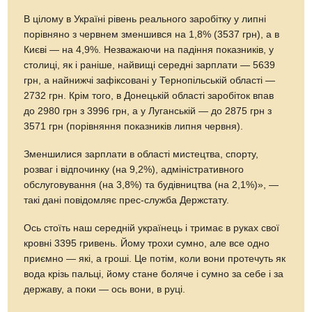
В цілому в Україні рівень реального заробітку у липні
порівняно з червнем зменшився на 1,8% (3537 грн), а в
Києві — на 4,9%. Незважаючи на падіння показників, у
столиці, як і раніше, найвищі середні зарплати — 5639
грн, а найнижчі зафіксовані у Тернопільській області —
2732 грн. Крім того, в Донецькій області заробіток впав
до 2980 грн з 3996 грн, а у Луганській — до 2875 грн з
3571 грн (порівняння показників липня червня).
Зменшилися зарплати в області мистецтва, спорту,
розваг і відпочинку (на 9,2%), адміністративного
обслуговування (на 3,8%) та будівництва (на 2,1%)», —
такі дані повідомляє прес-служба Держстату.
Ось стоїть наш середній українець і тримає в руках свої
кровні 3395 гривень. Йому трохи сумно, але все одно
приємно — які, а гроші. Це потім, коли вони протечуть як
вода крізь пальці, йому стане боляче і сумно за себе і за
державу, а поки — ось вони, в руці.