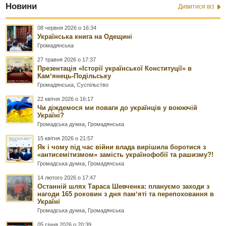
Новини
Дивитися всі
08 червня 2026 о 16:34
Українська книга на Одещині
Громадянська
27 травня 2026 о 17:37
Презентація «Історії української Конституції» в
Камʼянець-Подільську
Громадянська
,
Суспільство
22 квітня 2026 о 16:17
Чи діждемося ми поваги до українців у воюючій
Україні?
Громадська думка
,
Громадянська
15 квітня 2026 о 21:57
Як і чому під час війни влада вирішила боротися з
«антисемітизмом» замість українофобії та рашизму?!
Громадська думка
,
Громадянська
14 лютого 2026 о 17:47
Останній шлях Тараса Шевченка: плануємо заходи з
нагоди 165 роковин з дня памʼяті та перепоховання в
Україні
Громадська думка
,
Громадянська
05 січня 2026 о 20:39