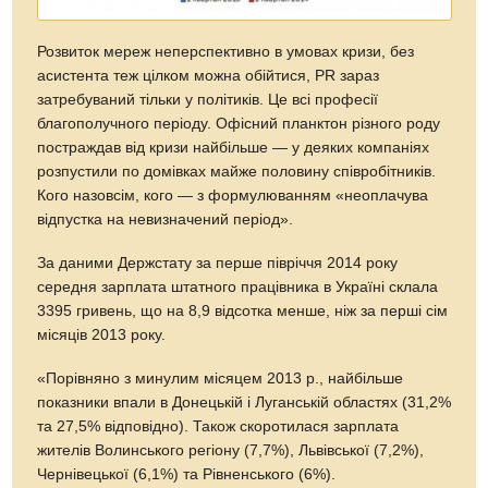
Розвиток мереж неперспективно в умовах кризи, без
асистента теж цілком можна обійтися, PR зараз
затребуваний тільки у політиків. Це всі професії
благополучного періоду. Офісний планктон різного роду
постраждав від кризи найбільше — у деяких компаніях
розпустили по домівках майже половину співробітників.
Кого назовсім, кого — з формулюванням «неоплачува
відпустка на невизначений період».
За даними Держстату за перше півріччя 2014 року
середня зарплата штатного працівника в Україні склала
3395 гривень, що на 8,9 відсотка менше, ніж за перші сім
місяців 2013 року.
«Порівняно з минулим місяцем 2013 р., найбільше
показники впали в Донецькій і Луганській областях (31,2%
та 27,5% відповідно). Також скоротилася зарплата
жителів Волинського регіону (7,7%), Львівської (7,2%),
Чернівецької (6,1%) та Рівненського (6%).