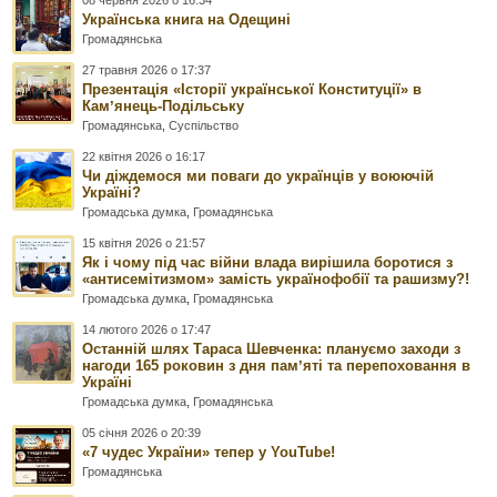
08 червня 2026 о 16:34
Українська книга на Одещині
Громадянська
27 травня 2026 о 17:37
Презентація «Історії української Конституції» в
Камʼянець-Подільську
Громадянська
,
Суспільство
22 квітня 2026 о 16:17
Чи діждемося ми поваги до українців у воюючій
Україні?
Громадська думка
,
Громадянська
15 квітня 2026 о 21:57
Як і чому під час війни влада вирішила боротися з
«антисемітизмом» замість українофобії та рашизму?!
Громадська думка
,
Громадянська
14 лютого 2026 о 17:47
Останній шлях Тараса Шевченка: плануємо заходи з
нагоди 165 роковин з дня памʼяті та перепоховання в
Україні
Громадська думка
,
Громадянська
05 січня 2026 о 20:39
«7 чудес України» тепер у YouTube!
Громадянська