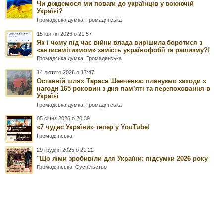
Чи діждемося ми поваги до українців у воюючій
Україні?
Громадська думка
,
Громадянська
15 квітня 2026 о 21:57
Як і чому під час війни влада вирішила боротися з
«антисемітизмом» замість українофобії та рашизму?!
Громадська думка
,
Громадянська
14 лютого 2026 о 17:47
Останній шлях Тараса Шевченка: плануємо заходи з
нагоди 165 роковин з дня памʼяті та перепоховання в
Україні
Громадська думка
,
Громадянська
05 січня 2026 о 20:39
«7 чудес України» тепер у YouTube!
Громадянська
29 грудня 2025 о 21:22
"Що я/ми зробив/ли для України: підсумки 2026 року
Громадянська
,
Суспільство