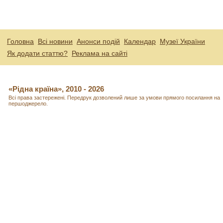
Головна
Всі новини
Анонси подій
Календар
Музеї України
Як додати статтю?
Реклама на сайті
«Рідна країна», 2010 - 2026
Всі права застережені. Передрук дозволений лише за умови прямого посилання на
першоджерело.