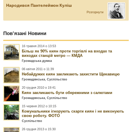
Народився Пантелеймон Куліш
Розгорнути
Пов’язані Новини
16 травня 2014 о 13:53
Більш як 90% киян проти торгівлі на входах та
виходах станцій метро — КМДА
Громадська думка
06 квітня 2011 о 11:39
Небайдужих киян закликають захистити Щекавицю
Громадянська
,
Суспільство
20 грудня 2010 о 19:41
Киян закликають бути обережними з салютами
Громадянська
,
Суспільство
15 червня 2012 о 10:15
Комунальники ігнорують скарги киян і не виконують
свою роботу. ФОТО
Суспільство
26 грудня 2013 о 15:30