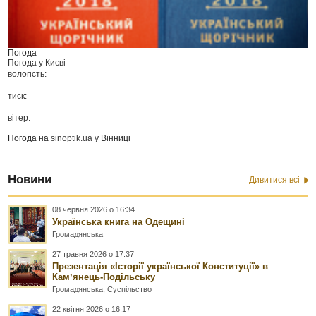
Погода
Погода у
Києві
вологість:
тиск:
вітер:
Погода на
sinoptik.ua
у Вінниці
Новини
Дивитися всі
08 червня 2026 о 16:34
Українська книга на Одещині
Громадянська
27 травня 2026 о 17:37
Презентація «Історії української Конституції» в
Камʼянець-Подільську
Громадянська
,
Суспільство
22 квітня 2026 о 16:17