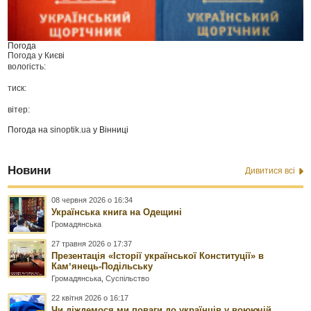
Погода
Погода у
Києві
вологість:
тиск:
вітер:
Погода на
sinoptik.ua
у Вінниці
Новини
Дивитися всі
08 червня 2026 о 16:34
Українська книга на Одещині
Громадянська
27 травня 2026 о 17:37
Презентація «Історії української Конституції» в
Камʼянець-Подільську
Громадянська
,
Суспільство
22 квітня 2026 о 16:17
Чи діждемося ми поваги до українців у воюючій