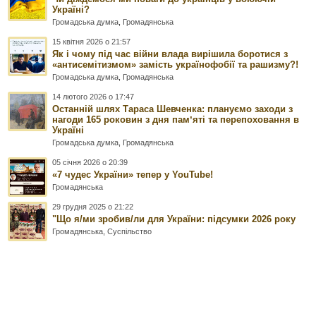
Україні?
Громадська думка
,
Громадянська
15 квітня 2026 о 21:57
Як і чому під час війни влада вирішила боротися з
«антисемітизмом» замість українофобії та рашизму?!
Громадська думка
,
Громадянська
14 лютого 2026 о 17:47
Останній шлях Тараса Шевченка: плануємо заходи з
нагоди 165 роковин з дня памʼяті та перепоховання в
Україні
Громадська думка
,
Громадянська
05 січня 2026 о 20:39
«7 чудес України» тепер у YouTube!
Громадянська
29 грудня 2025 о 21:22
"Що я/ми зробив/ли для України: підсумки 2026 року
Громадянська
,
Суспільство