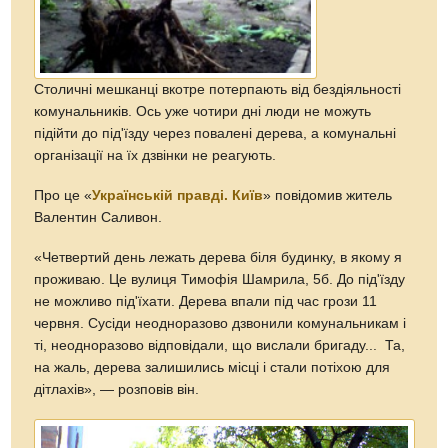
Столичні мешканці вкотре потерпають від бездіяльності
комунальників. Ось уже чотири дні люди не можуть
підійти до під'їзду через повалені дерева, а комунальні
організації на їх дзвінки не реагують.
Про це «
Українській правді. Київ
» повідомив житель
Валентин Саливон.
«Четвертий день лежать дерева біля будинку, в якому я
проживаю. Це вулиця Тимофія Шамрила, 5б. До під'їзду
не можливо під'їхати. Дерева впали під час грози 11
червня. Сусіди неодноразово дзвонили комунальникам і
ті, неодноразово відповідали, що вислали бригаду... Та,
на жаль, дерева залишились місці і стали потіхою для
дітлахів», — розповів він.