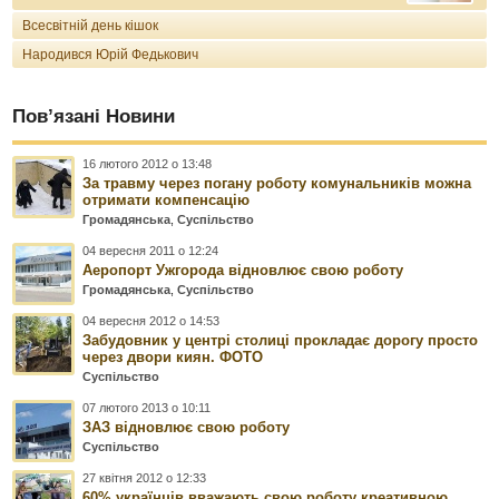
Всесвітній день кішок
Народився Юрій Федькович
Пов’язані Новини
16 лютого 2012 о 13:48
За травму через погану роботу комунальників можна
отримати компенсацію
Громадянська
,
Суспільство
04 вересня 2011 о 12:24
Аеропорт Ужгорода відновлює свою роботу
Громадянська
,
Суспільство
04 вересня 2012 о 14:53
Забудовник у центрі столиці прокладає дорогу просто
через двори киян. ФОТО
Суспільство
07 лютого 2013 о 10:11
ЗАЗ відновлює свою роботу
Суспільство
27 квітня 2012 о 12:33
60% українців вважають свою роботу креативною