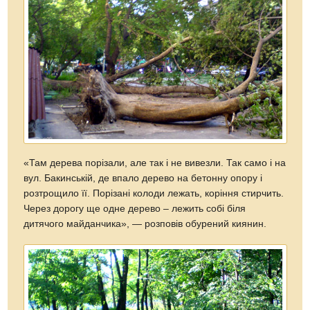
«Там дерева порізали, але так і не вивезли. Так само і на
вул. Бакинській, де впало дерево на бетонну опору і
розтрощило її. Порізані колоди лежать, коріння стирчить.
Через дорогу ще одне дерево – лежить собі біля
дитячого майданчика», — розповів обурений киянин.