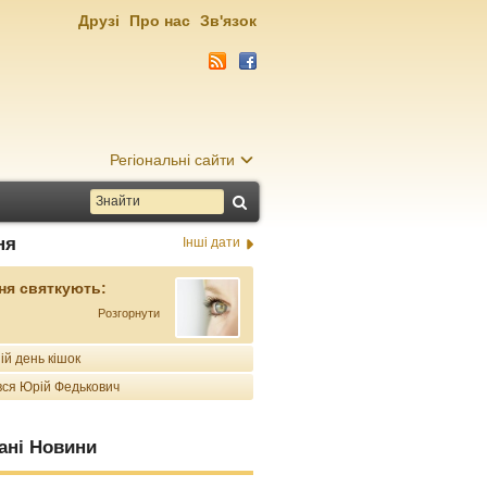
Друзі
Про нас
Зв'язок
Регіональні сайти
ня
Інші дати
ня святкують:
Розгорнути
ій день кішок
ся Юрій Федькович
ані Новини