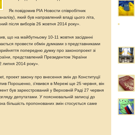
Як повідомив РІА Новости співробітник
(аналізу), який був направлений владі цього літа,
ний після виборів 26 жовтня 2014 року».
чив, що на майбутньому 10-11 жовтня засіданні
ачається провести обмін думками з представниками
 прийняття попередню думку про законопроект зі
України, представлений Президентом України
2 липня 2014 року».
t, проект закону про внесення змін до Конституції
тупив Порошенко, з'явився в Мережі ще 25 червня, він
умент був зареєстрований у Верховній Раді 27 червня
розгляду депутатами. У пояснювальній записці до
на більшість пропонованих змін стосується саме