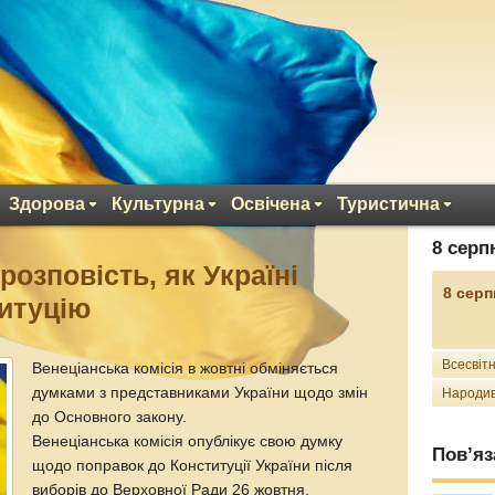
Здорова
Культурна
Освічена
Туристична
8 серп
розповість, як Україні
8 серп
итуцію
Всесвітн
Венеціанська комісія в жовтні обміняється
думками з представниками України щодо змін
Народив
до Основного закону.
Венеціанська комісія опублікує свою думку
Пов’яз
щодо поправок до Конституції України після
виборів до Верховної Ради 26 жовтня.