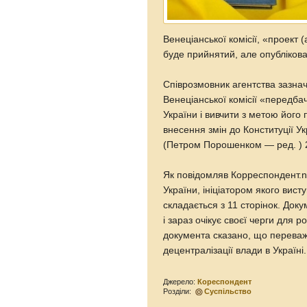
Венеціанської комісії, «проект 
буде прийнятий, але опублікова
Співрозмовник агентства зазна
Венеціанської комісії «передб
України і вивчити з метою його
внесення змін до Конституції 
(Петром Порошенком — ред. ) 
Як повідомляв Корреспондент.ne
України, ініціатором якого вис
складається з 11 сторінок. Док
і зараз очікує своєї черги для 
документа сказано, що переваж
децентралізації влади в Україні.
Джерело:
Кореспондент
Розділи:
Суспільство