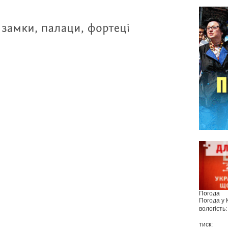
Погода
Погода у
вологість:
тиск: