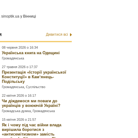
а
sinoptik.ua
у Вінниці
и
Дивитися всі
08 червня 2026 о 16:34
Українська книга на Одещині
Громадянська
27 травня 2026 о 17:37
Презентація «Історії української
Конституції» в Камʼянець-
Подільську
Громадянська
,
Суспільство
22 квітня 2026 о 16:17
Чи діждемося ми поваги до
українців у воюючій Україні?
Громадська думка
,
Громадянська
15 квітня 2026 о 21:57
Як і чому під час війни влада
вирішила боротися з
«антисемітизмом» замість