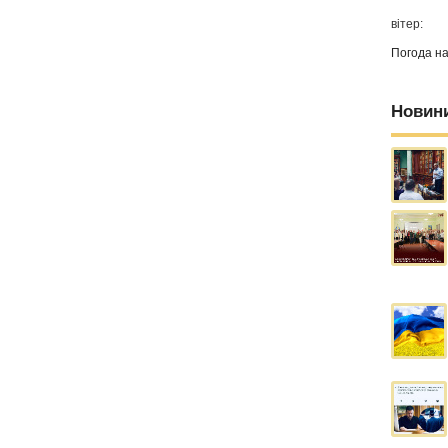
вітер:
Погода н
Новин