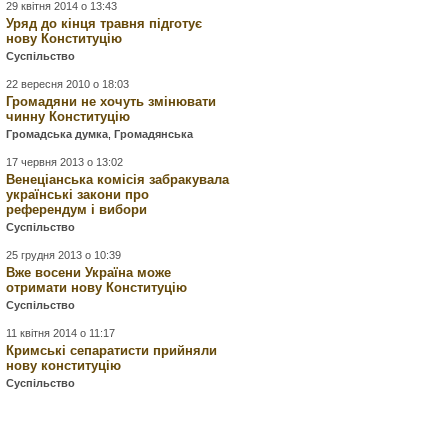
29 квітня 2014 о 13:43
Уряд до кінця травня підготує
нову Конституцію
Суспільство
22 вересня 2010 о 18:03
Громадяни не хочуть змінювати
чинну Конституцію
Громадська думка
,
Громадянська
17 червня 2013 о 13:02
Венеціанська комісія забракувала
українські закони про
референдум і вибори
Суспільство
25 грудня 2013 о 10:39
Вже восени Україна може
отримати нову Конституцію
Суспільство
11 квітня 2014 о 11:17
Кримські сепаратисти прийняли
нову конституцію
Суспільство