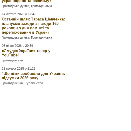
українофобії та рашизму?!
Громадська думка
,
Громадянська
14 лютого 2026 о 17:47
Останній шлях Тараса Шевченка:
плануємо заходи з нагоди 165
роковин з дня памʼяті та
перепоховання в Україні
Громадська думка
,
Громадянська
05 січня 2026 о 20:39
«7 чудес України» тепер у
YouTube!
Громадянська
29 грудня 2025 о 21:22
"Що я/ми зробив/ли для України:
підсумки 2026 року
Громадянська
,
Суспільство