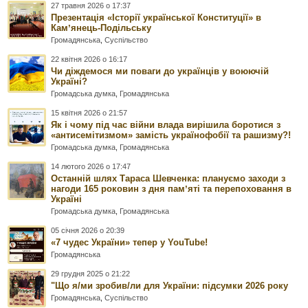
27 травня 2026 о 17:37
Презентація «Історії української Конституції» в
Камʼянець-Подільську
Громадянська
,
Суспільство
22 квітня 2026 о 16:17
Чи діждемося ми поваги до українців у воюючій
Україні?
Громадська думка
,
Громадянська
15 квітня 2026 о 21:57
Як і чому під час війни влада вирішила боротися з
«антисемітизмом» замість українофобії та рашизму?!
Громадська думка
,
Громадянська
14 лютого 2026 о 17:47
Останній шлях Тараса Шевченка: плануємо заходи з
нагоди 165 роковин з дня памʼяті та перепоховання в
Україні
Громадська думка
,
Громадянська
05 січня 2026 о 20:39
«7 чудес України» тепер у YouTube!
Громадянська
29 грудня 2025 о 21:22
"Що я/ми зробив/ли для України: підсумки 2026 року
Громадянська
,
Суспільство