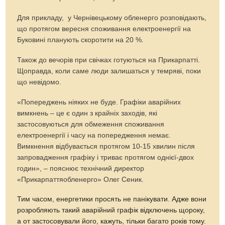
Для прикладу, у Чернівецькому обленерго розповідають,
що протягом вересня споживання електроенергії на
Буковині планують скоротити на 20 %.
Також до вечорів при свічках готуються на Прикарпатті.
Щоправда, коли саме люди залишаться у темряві, поки
що невідомо.
«Попереджень ніяких не буде. Графіки аварійних
вимкнень – це є один з крайніх заходів, які
застосовуються для обмеження споживання
електроенергії і часу на попередження немає.
Вимкнення відбувається протягом 10-15 хвилин після
запровадження графіку і триває протягом однієї-двох
годин», – пояснює технічний директор
«Прикарпаттяобленерго» Олег Сеник.
Тим часом, енергетики просять не панікувати. Адже вони
розробляють такий аварійний графік відключень щороку,
а от застосовували його, кажуть, тільки багато років тому.