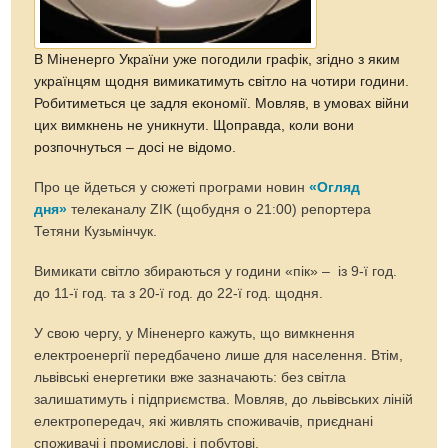
В Міненерго України уже погодили графік, згідно з яким
українцям щодня вимикатимуть світло на чотири години.
Робитиметься це задля економії. Мовляв, в умовах війни
цих вимкнень не уникнути. Щоправда, коли вони
розпочнуться – досі не відомо.
Про це йдеться у сюжеті програми новин
«Огляд
дня»
телеканалу ZIK (щобудня о 21:00) репортера
Тетяни Кузьмінчук.
Вимикати світло збираються у години «пік» – із 9-ї год.
до 11-ї год. та з 20-ї год. до 22-ї год. щодня.
У свою чергу, у Міненерго кажуть, що вимкнення
електроенергії передбачено лише для населення. Втім,
львівські енергетики вже зазначають: без світла
залишатимуть і підприємства. Мовляв, до львівських ліній
електропередач, які живлять споживачів, приєднані
споживачі і промислові, і побутові.