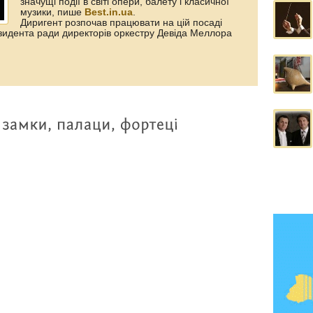
значущі події в світі опери, балету і класичної
музики, пише
Best.in.ua
.
Диригент розпочав працювати на цій посаді
зидента ради директорів оркестру Девіда Меллора