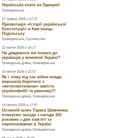
Українська книга на Одещині
Громадянська
27 травня 2026 о 17:37
Презентація «Історії української
Конституції» в Камʼянець-
Подільську
Громадянська
,
Суспільство
22 квітня 2026 о 16:17
Чи діждемося ми поваги до
українців у воюючій Україні?
Громадська думка
,
Громадянська
15 квітня 2026 о 21:57
Як і чому під час війни влада
вирішила боротися з
«антисемітизмом» замість
українофобії та рашизму?!
Громадська думка
,
Громадянська
14 лютого 2026 о 17:47
Останній шлях Тараса Шевченка:
плануємо заходи з нагоди 165
роковин з дня памʼяті та
перепоховання в Україні
Громадська думка
,
Громадянська