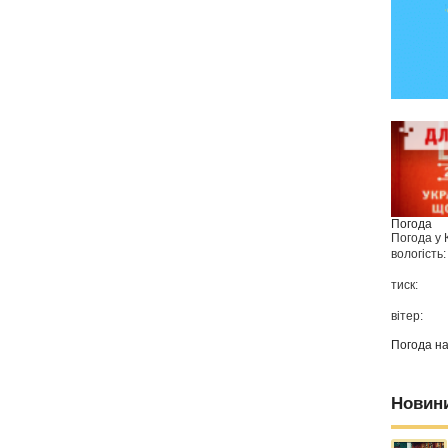
Погода
Погода у
вологість:
тиск:
вітер:
Погода н
Новин