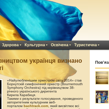
Здорова
Культурна
Освічена
Туристична
івництвом українця визнано
Пов’яз
ті
«Найулюбленішим оркестром світу 2014» став
Борнутскій симфонічний оркестр (Bournemouth
Symphony Orchestra) під керівництвом 38-
річного українського диригента
Кирила Карабиця.
Такими є результати голосування, проведеного
авторитетним культурним веб-
порталом
bachtrack.com
, який висвітлює всі