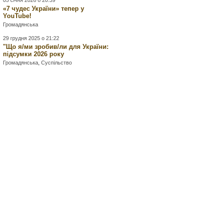
05 січня 2026 о 20:39
«7 чудес України» тепер у
YouTube!
Громадянська
29 грудня 2025 о 21:22
"Що я/ми зробив/ли для України:
підсумки 2026 року
Громадянська
,
Суспільство