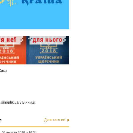
Києві
а
sinoptik.ua
у Вінниці
и
Дивитися всі
08 червня 2026 о 16:34