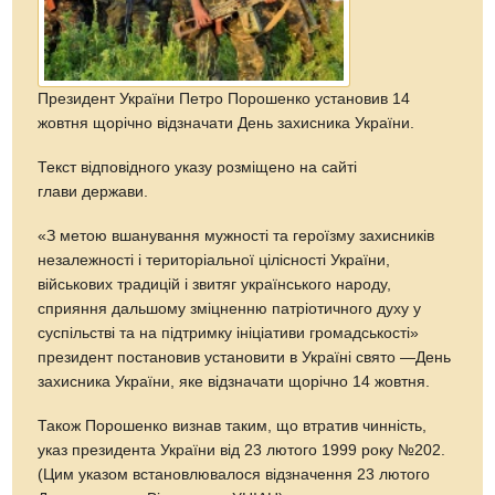
Президент України Петро Порошенко установив 14
жовтня щорічно відзначати День захисника України.
Текст відповідного указу розміщено на сайті
глави держави.
«З метою вшанування мужності та героїзму захисників
незалежності і територіальної цілісності України,
військових традицій і звитяг українського народу,
сприяння дальшому зміцненню патріотичного духу у
суспільстві та на підтримку ініціативи громадськості»
президент постановив установити в Україні свято —День
захисника України, яке відзначати щорічно 14 жовтня.
Також Порошенко визнав таким, що втратив чинність,
указ президента України від 23 лютого 1999 року №202.
(Цим указом встановлювалося відзначення 23 лютого