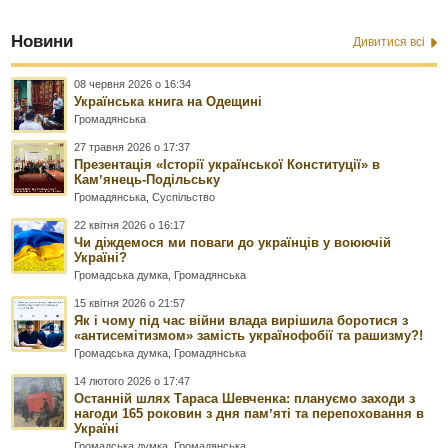
Новини
Дивитися всі
08 червня 2026 о 16:34
Українська книга на Одещині
Громадянська
27 травня 2026 о 17:37
Презентація «Історії української Конституції» в
Камʼянець-Подільську
Громадянська
,
Суспільство
22 квітня 2026 о 16:17
Чи діждемося ми поваги до українців у воюючій
Україні?
Громадська думка
,
Громадянська
15 квітня 2026 о 21:57
Як і чому під час війни влада вирішила боротися з
«антисемітизмом» замість українофобії та рашизму?!
Громадська думка
,
Громадянська
14 лютого 2026 о 17:47
Останній шлях Тараса Шевченка: плануємо заходи з
нагоди 165 роковин з дня памʼяті та перепоховання в
Україні
Громадська думка
,
Громадянська