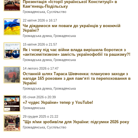
Презентація «Історії української Конституції» в
Камʼянець-Подільську
Громадянська
,
Суспільство
22 квітня 2026 о 16:17
Чи діждемося ми поваги до українців у воюючій
Україні?
Громадська думка
,
Громадянська
15 квітня 2026 о 21:57
Як і чому під час війни влада вирішила боротися з
«антисемітизмом» замість українофобії та рашизму?!
Громадська думка
,
Громадянська
14 лютого 2026 о 17:47
Останній шлях Тараса Шевченка: плануємо заходи з
нагоди 165 роковин з дня памʼяті та перепоховання в
Україні
Громадська думка
,
Громадянська
05 січня 2026 о 20:39
«7 чудес України» тепер у YouTube!
Громадянська
29 грудня 2025 о 21:22
"Що я/ми зробив/ли для України: підсумки 2026 року
Громадянська
,
Суспільство