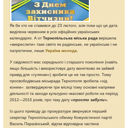
Як би хто не ставився до 23 лютого, але поки що ця дата
виділена червоним в усіх офіційних українських
календарях. А от
Тернопільська міська рада
вирішила
«викреслити» таке свято як радянське, не українське і не
патріотичне, пише
Україна молода.
У свідомості мас середнього і старшого покоління (навіть
якщо більшість і використовує дату винятково як зайвий
привід для «гулянки») зробити це не так просто. Тому
просвободівська міськрада Тернополя зробила «хід
конем»: затверджуючи три місяці тому основні напрями
діяльності та заходи культурно–масової роботи на період
2012—2015 років, про таку дату
«просто забули».
Із цього приводу до прокуратури звернувся перший
секретар Тернопільського обкому Комуністичної партії
Василь Паразінський, відтак відповідна частина