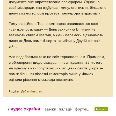
документа вже опротестована прокурором. Однак на
сесії міськради, яка відбулася минулого тижня, більшістю
депутатських голосів
протест прокурора відхилил
и.
Тому офіційно в Тернополі наразі залишаються свої
«святкові розклади» — День захисника Вітчизни не
вважають святом узагалі, а День перемоги відзначають
лише як День пам’яті жертв, загиблих у Другій світовій ­
вій­ні.
Але подобається таке не всім тернополянам. Приміром,
в обговоренні щодо скасування святкування 23 лютого
на одному з найпопулярніших місцевих сайтів учора з–
поміж більш як півсотні коментарів лише у кількох
оцінили рішення міськради позитивно.
Розділи:
Суспільство