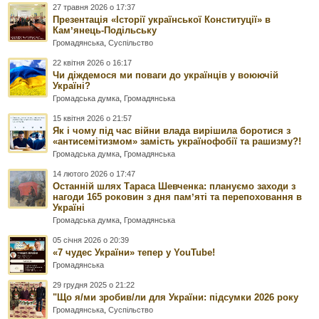
27 травня 2026 о 17:37
Презентація «Історії української Конституції» в
Камʼянець-Подільську
Громадянська
,
Суспільство
22 квітня 2026 о 16:17
Чи діждемося ми поваги до українців у воюючій
Україні?
Громадська думка
,
Громадянська
15 квітня 2026 о 21:57
Як і чому під час війни влада вирішила боротися з
«антисемітизмом» замість українофобії та рашизму?!
Громадська думка
,
Громадянська
14 лютого 2026 о 17:47
Останній шлях Тараса Шевченка: плануємо заходи з
нагоди 165 роковин з дня памʼяті та перепоховання в
Україні
Громадська думка
,
Громадянська
05 січня 2026 о 20:39
«7 чудес України» тепер у YouTube!
Громадянська
29 грудня 2025 о 21:22
"Що я/ми зробив/ли для України: підсумки 2026 року
Громадянська
,
Суспільство