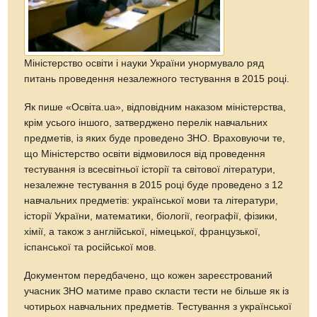
Міністерство освіти і науки України унормувало ряд
питань проведення незалежного тестування в 2015 році.
Як пише «Освіта.uа», відповідним наказом міністерства,
крім усього іншого, затверджено перелік навчальних
предметів, із яких буде проведено ЗНО. Враховуючи те,
що Міністерство освіти відмовилося від проведення
тестування із всесвітньої історії та світової літератури,
незалежне тестування в 2015 році буде проведено з 12
навчальних предметів: української мови та літератури,
історії України, математики, біології, географії, фізики,
хімії, а також з англійської, німецької, французької,
іспанської та російської мов.
Документом передбачено, що кожен зареєстрований
учасник ЗНО матиме право скласти тести не більше як із
чотирьох навчальних предметів. Тестування з української