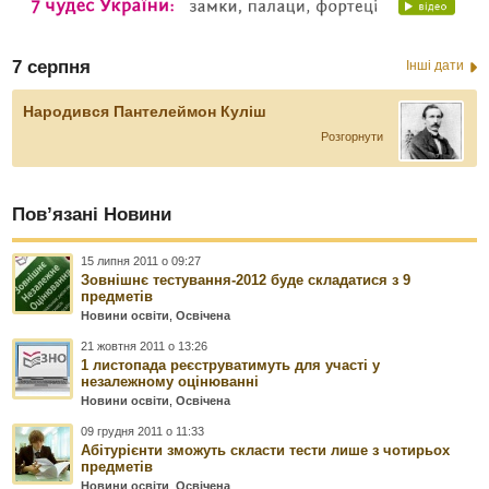
7 серпня
Інші дати
Народився Пантелеймон Куліш
Розгорнути
Пов’язані Новини
15 липня 2011 о 09:27
Зовнішнє тестування-2012 буде складатися з 9
предметів
Новини освіти
,
Освічена
21 жовтня 2011 о 13:26
1 листопада реєструватимуть для участі у
незалежному оцінюванні
Новини освіти
,
Освічена
09 грудня 2011 о 11:33
Абітурієнти зможуть скласти тести лише з чотирьох
предметів
Новини освіти
,
Освічена