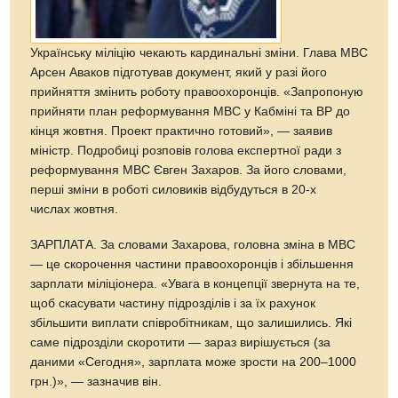
Українську міліцію чекають кардинальні зміни. Глава МВС
Арсен Аваков підготував документ, який у разі його
прийняття змінить роботу правоохоронців. «Запропоную
прийняти план реформування МВС у Кабміні та ВР до
кінця жовтня. Проект практично готовий», — заявив
міністр. Подробиці розповів голова експертної ради з
реформування МВС Євген Захаров. За його словами,
перші зміни в роботі силовиків відбудуться в 20-х
числах жовтня.
ЗАРПЛАТА. За словами Захарова, головна зміна в МВС
— це скорочення частини правоохоронців і збільшення
зарплати міліціонера. «Увага в концепції звернута на те,
щоб скасувати частину підрозділів і за їх рахунок
збільшити виплати співробітникам, що залишились. Які
саме підрозділи скоротити — зараз вирішується (за
даними «Сегодня», зарплата може зрости на 200–1000
грн.)», — зазначив він.