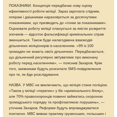
ПОКАЗНИКИ. Концепція передбачає нову оцінку
ефективності роботи міліції. Зараз зарплата слідчим,
операм і даішникам нараховується за досягнутими
показниками, що призводить до «гонки за показниками».
Оцінювати роботу міліції планується за якістю розкриття
злочинів — відсоток фальсифікації кримінальних справ
зменшиться. Також буде налагоджена взаємодія
дільничних міліціонерів із населенням. «99 із 100
громадян не знають своїх дільничних. Передбачається,
що дільничний регулярно звітуватиме про виконану
роботу перед населенням», — пояснив Захаров. Крім
того, заявникам будуть розсилати SMS-повідомлення
про те, як йде розслідування.
НАЗВА. У МВС не виключають, що міліція стане поліцією.
«Також у міліції «перегин» у бік «кримінального блоку»,
але 70% правоохоронців повинні займатись охороною
громадського порядку та профілактикою порушень», —
уточнив Захаров. Реформи будуть впроваджуватися
поетапно. МВС вивчає практику грузинських, польських і