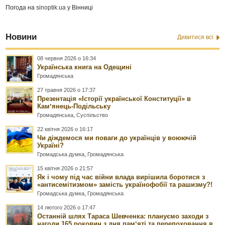
Погода на
sinoptik.ua
у Вінниці
Новини
Дивитися всі
08 червня 2026 о 16:34
Українська книга на Одещині
Громадянська
27 травня 2026 о 17:37
Презентація «Історії української Конституції» в
Камʼянець-Подільську
Громадянська
,
Суспільство
22 квітня 2026 о 16:17
Чи діждемося ми поваги до українців у воюючій
Україні?
Громадська думка
,
Громадянська
15 квітня 2026 о 21:57
Як і чому під час війни влада вирішила боротися з
«антисемітизмом» замість українофобії та рашизму?!
Громадська думка
,
Громадянська
14 лютого 2026 о 17:47
Останній шлях Тараса Шевченка: плануємо заходи з
нагоди 165 роковин з дня памʼяті та перепоховання в