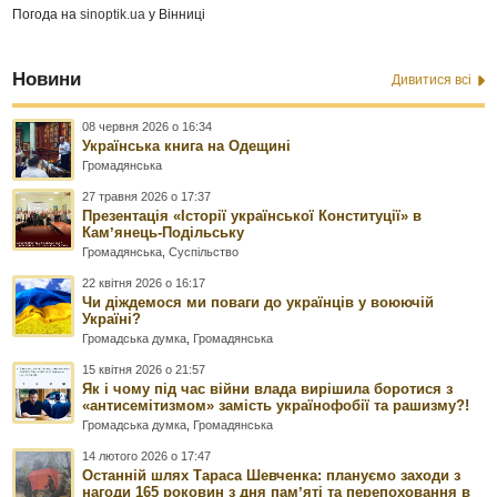
Погода на
sinoptik.ua
у Вінниці
Новини
Дивитися всі
08 червня 2026 о 16:34
Українська книга на Одещині
Громадянська
27 травня 2026 о 17:37
Презентація «Історії української Конституції» в
Камʼянець-Подільську
Громадянська
,
Суспільство
22 квітня 2026 о 16:17
Чи діждемося ми поваги до українців у воюючій
Україні?
Громадська думка
,
Громадянська
15 квітня 2026 о 21:57
Як і чому під час війни влада вирішила боротися з
«антисемітизмом» замість українофобії та рашизму?!
Громадська думка
,
Громадянська
14 лютого 2026 о 17:47
Останній шлях Тараса Шевченка: плануємо заходи з
нагоди 165 роковин з дня памʼяті та перепоховання в