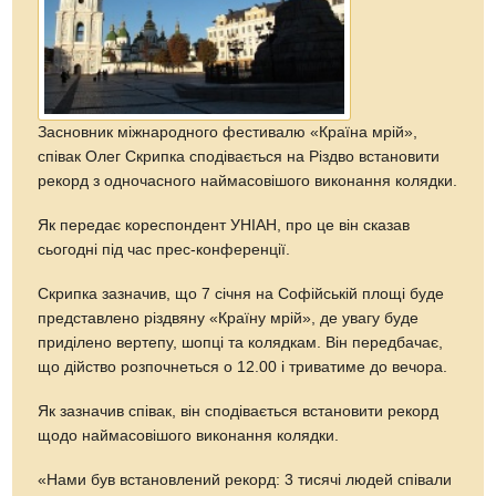
Засновник міжнародного фестивалю «Країна мрій»,
співак Олег Скрипка сподівається на Різдво встановити
рекорд з одночасного наймасовішого виконання колядки.
Як передає кореспондент УНІАН, про це він сказав
сьогодні під час прес-конференції.
Скрипка зазначив, що 7 січня на Софійській площі буде
представлено різдвяну «Країну мрій», де увагу буде
приділено вертепу, шопці та колядкам. Він передбачає,
що дійство розпочнеться о 12.00 і триватиме до вечора.
Як зазначив співак, він сподівається встановити рекорд
щодо наймасовішого виконання колядки.
«Нами був встановлений рекорд: 3 тисячі людей співали