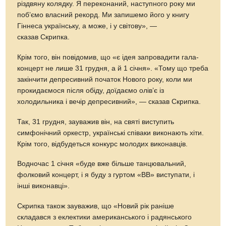
різдвяну колядку. Я переконаний, наступного року ми
поб’ємо власний рекорд. Ми запишемо його у книгу
Гіннеса українську, а може, і у світову», —
сказав Скрипка.
Крім того, він повідомив, що «є ідея запровадити гала-
концерт не лише 31 грудня, а й 1 січня». «Тому що треба
закінчити депресивний початок Нового року, коли ми
прокидаємося після обіду, доїдаємо олів’є із
холодильника і вечір депресивний», — сказав Скрипка.
Так, 31 грудня, зауважив він, на святі виступить
симфонічний оркестр, українські співаки виконають хіти.
Крім того, відбудеться конкурс молодих виконавців.
Водночас 1 січня «буде вже більше танцювальний,
фолковий концерт, і я буду з гуртом «ВВ» виступати, і
інші виконавці».
Скрипка також зауважив, що «Новий рік раніше
складався з еклектики американського і радянського