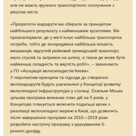
але не мають зручного транспортного сполучення з
рештою міста.
«Пріоритетні маршрути ми обирали за принципом
найбільшого результату з найменшими зусиллями. Ми
проаналізували, де у місті існує найбільша транспортна
потреба, тобто де зосереджена найбільша кількість
мешканців, відсутній рейковий громадський транспорт,
мало спусків та затримок на шляху, а також де може бути
найменша складність та вартість робіт», – зазначають
у ГО «Асоціація велосипедистів Києва».
У перспективі принципи та підходи до створення
веломаршрутів будуть узагальнені у Концепції розвитку
велосипедної інфраструктури у столиці. Оскільки Міська
цільова програма визначає план дій на 5 років, у
Концепцію планується включити подальші кроки з
реалізації велосипедної мережі в Києві, що дозволить
після завершення програми на 2015—2019 роки
розробити наступну програму з урахуванням 5-
річного досвіду.