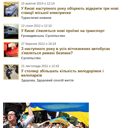
15 жовтня 2014 о 12:14
У Києві наступного року обіцяють відкрити три нові
станції міської електрички
Туристичні новини
12 січня 2012 о 12:10
У Києві з'являться нові проїзні на транспорт
Громадянська
,
Суспільство
27 березня 2012 о 16:24
З наступного року в усіх вітчизняних автобусах
з'являться ремені безпеки?
Суспільство
21 листопада 2011 о 12:42
У столиці збільшать кількість велодоріжок і
велопарків
Здорова
,
Здоровий спосіб життя