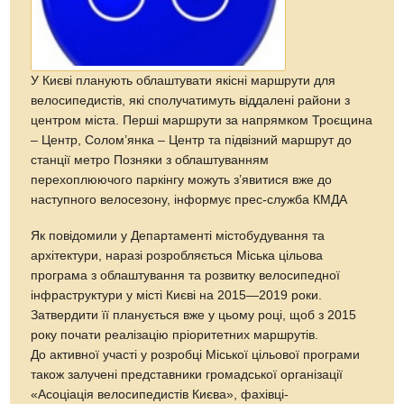
У Києві планують облаштувати якісні маршрути для
велосипедистів, які сполучатимуть віддалені райони з
центром міста. Перші маршрути за напрямком Троєщина
– Центр, Солом’янка – Центр та підвізний маршрут до
станції метро Позняки з облаштуванням
перехоплюючого паркінгу можуть з’явитися вже до
наступного велосезону, інформує прес-служба КМДА
Як повідомили у Департаменті містобудування та
архітектури, наразі розробляється Міська цільова
програма з облаштування та розвитку велосипедної
інфраструктури у місті Києві на 2015—2019 роки.
Затвердити її планується вже у цьому році, щоб з 2015
року почати реалізацію пріоритетних маршрутів.
До активної участі у розробці Міської цільової програми
також залучені представники громадської організації
«Асоціація велосипедистів Києва», фахівці-