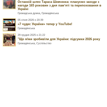
Останній шлях Тараса Шевченка: плануємо заходи з
нагоди 165 роковин з дня памʼяті та перепоховання в
Україні
Громадська думка
,
Громадянська
05 січня 2026 о 20:39
«7 чудес України» тепер у YouTube!
Громадянська
29 грудня 2025 о 21:22
"Що я/ми зробив/ли для України: підсумки 2026 року
Громадянська
,
Суспільство