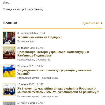
вітер:
Погода на
sinoptik.ua
у Вінниці
Новини
Дивитися всі
08 червня 2026 о 16:34
Українська книга на Одещині
Громадянська
27 травня 2026 о 17:37
Презентація «Історії української Конституції» в
Камʼянець-Подільську
Громадянська
,
Суспільство
22 квітня 2026 о 16:17
Чи діждемося ми поваги до українців у воюючій
Україні?
Громадська думка
,
Громадянська
15 квітня 2026 о 21:57
Як і чому під час війни влада вирішила боротися з
«антисемітизмом» замість українофобії та рашизму?!
Громадська думка
,
Громадянська
14 лютого 2026 о 17:47