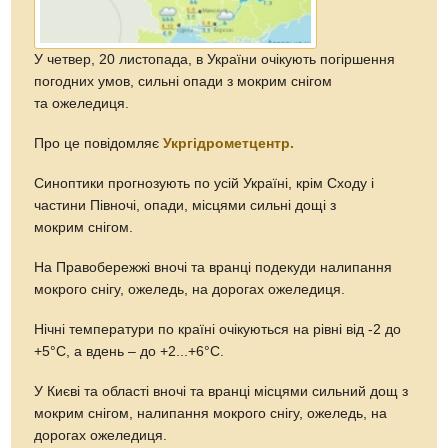
У четвер, 20 листопада, в України очікують погіршення
погодних умов, сильні опади з мокрим снігом
та ожеледиця.
Про це повідомляє
Укргідрометцентр.
Синоптики прогнозують по усій Україні, крім Сходу і
частини Півночі, опади, місцями сильні дощі з
мокрим снігом.
На Правобережжі вночі та вранці подекуди налипання
мокрого снігу, ожеледь, на дорогах ожеледиця.
Нічні температури по країні очікуються на рівні від -2 до
+5°С, а вдень – до +2...+6°С.
У Києві та області вночі та вранці місцями сильний дощ з
мокрим снігом, налипання мокрого снігу, ожеледь, на
дорогах ожеледиця.