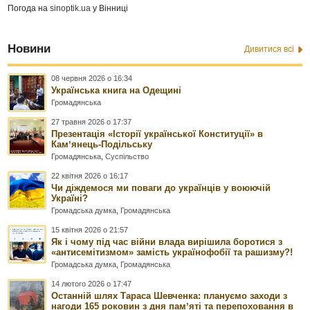
Погода на
sinoptik.ua
у Вінниці
Новини
Дивитися всі
08 червня 2026 о 16:34
Українська книга на Одещині
Громадянська
27 травня 2026 о 17:37
Презентація «Історії української Конституції» в
Камʼянець-Подільську
Громадянська
,
Суспільство
22 квітня 2026 о 16:17
Чи діждемося ми поваги до українців у воюючій
Україні?
Громадська думка
,
Громадянська
15 квітня 2026 о 21:57
Як і чому під час війни влада вирішила боротися з
«антисемітизмом» замість українофобії та рашизму?!
Громадська думка
,
Громадянська
14 лютого 2026 о 17:47
Останній шлях Тараса Шевченка: плануємо заходи з
нагоди 165 роковин з дня памʼяті та перепоховання в