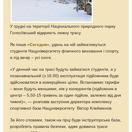
У грудні на території Національного природного парку
Голосіївський відкриють лижну трасу.
Як пише «
Сегодня
», удень на ній займатимуться
студенти Нацуніверситету фізичного виховання і спорту,
а під вечір – усі охочі.
«У денний час на трасі будуть займатися студенти, а у
позанавчальний (з 16:00) експлуатація підйомника буде
здійснюватися в комерційних цілях. Встановимо тарифи
– вони будуть меншими, ніж у конкурентів (підйомник в
центрі – 5,50-15 гривень за один підйом, залежно від дня
тижня)», — розповів заступник директора комплексу
спортивної бази Нацуніверситету Віктор Клейменов.
За його словами, також на гірці буде інструкторська база,
розроблять правила безпеки, адже довжина траси