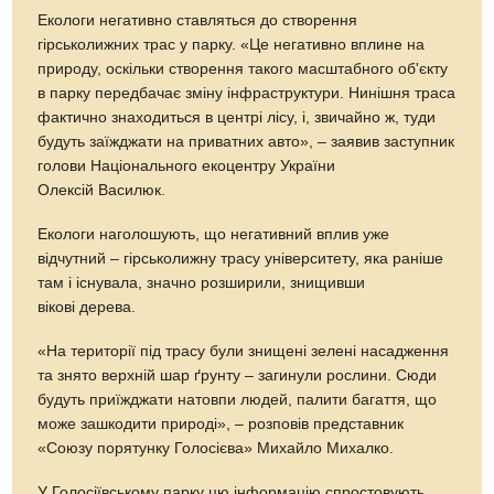
Екологи негативно ставляться до створення
гірськолижних трас у парку. «Це негативно вплине на
природу, оскільки створення такого масштабного об'єкту
в парку передбачає зміну інфраструктури. Нинішня траса
фактично знаходиться в центрі лісу, і, звичайно ж, туди
будуть заїжджати на приватних авто», – заявив заступник
голови Національного екоцентру України
Олексій Василюк.
Екологи наголошують, що негативний вплив уже
відчутний – гірськолижну трасу університету, яка раніше
там і існувала, значно розширили, знищивши
вікові дерева.
«На території під трасу були знищені зелені насадження
та знято верхній шар ґрунту – загинули рослини. Сюди
будуть приїжджати натовпи людей, палити багаття, що
може зашкодити природі», – розповів представник
«Союзу порятунку Голосієва» Михайло Михалко.
У Голосіївському парку цю інформацію спростовують.