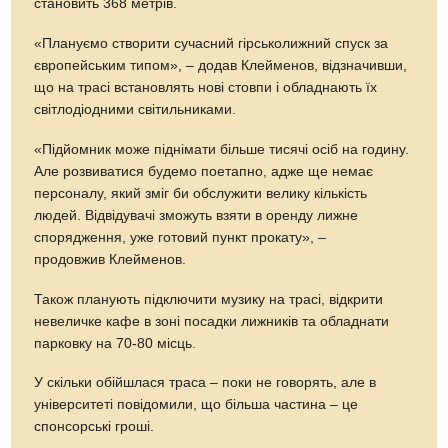
становить 368 метрів.
«Плануємо створити сучасний гірськолижний спуск за
європейським типом», – додав Клейменов, відзначивши,
що на трасі встановлять нові стовпи і обладнають їх
світлодіодними світильниками.
«Підйомник може піднімати більше тисячі осіб на годину.
Але розвиватися будемо поетапно, адже ще немає
персоналу, який зміг би обслужити велику кількість
людей. Відвідувачі зможуть взяти в оренду лижне
спорядження, уже готовий пункт прокату», –
продовжив Клейменов.
Також планують підключити музику на трасі, відкрити
невеличке кафе в зоні посадки лижників та обладнати
парковку на 70-80 місць.
У скільки обійшлася траса – поки не говорять, але в
університеті повідомили, що більша частина – це
спонсорські гроші.