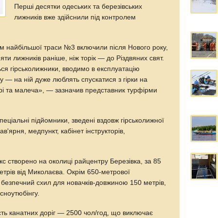
Перші десятки одеських та березівських
лижників вже здійснили під контролем
м найбільшої траси №3 включили після Нового року,
ти лижників раніше, ніж торік — до Різдвяних свят.
ься гірськолижники, вводимо в експлуатацію
у — на ній дуже люблять спускатися з гірки на
рі та малеча», — зазначив представник турфірми
спеціальні підйомники, зведені вздовж гірськолижної
кав'ярня, медпункт, кабінет інструкторів,
с створено на околиці райцентру Березівка, за 85
метрів від Миколаєва. Окрім 650-метрової
 і безпечний схил для новачків-довжиною 150 метрів,
сноутюбінгу.
ть канатних доріг — 2500 чол/год, що виключає