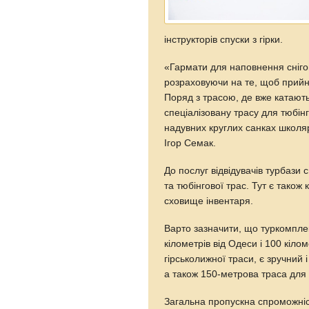
інструкторів спуски з гірки.
«Гармати для наповнення сніго
розраховуючи на те, щоб прийня
Поряд з трасою, де вже катают
спеціалізовану трасу для тюбінг
надувних круглих санках школя
Ігор Семак.
До послуг відвідувачів турбази 
та тюбінгової трас. Тут є також 
сховище інвентаря.
Варто зазначити, що туркомплек
кілометрів від Одеси і 100 кіло
гірськолижної траси, є зручний
а також 150-метрова траса для 
Загальна пропускна спроможніс