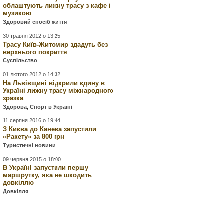
облаштують лижну трасу з кафе і
музикою
Здоровий спосіб життя
30 травня 2012 о 13:25
Трасу Київ-Житомир здадуть без
верхнього покриття
Суспільство
01 лютого 2012 о 14:32
На Львівщині відкрили єдину в
Україні лижну трасу міжнародного
зразка
Здорова
,
Спорт в Україні
11 серпня 2016 о 19:44
З Києва до Канева запустили
«Ракету» за 800 грн
Туристичні новини
09 червня 2015 о 18:00
В Україні запустили першу
маршрутку, яка не шкодить
довкіллю
Довкілля