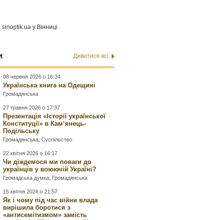
а
sinoptik.ua
у Вінниці
и
Дивитися всі
08 червня 2026 о 16:34
Українська книга на Одещині
Громадянська
27 травня 2026 о 17:37
Презентація «Історії української
Конституції» в Камʼянець-
Подільську
Громадянська
,
Суспільство
22 квітня 2026 о 16:17
Чи діждемося ми поваги до
українців у воюючій Україні?
Громадська думка
,
Громадянська
15 квітня 2026 о 21:57
Як і чому під час війни влада
вирішила боротися з
«антисемітизмом» замість