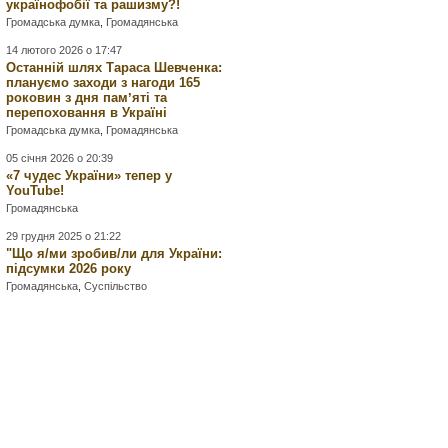
українофобії та рашизму?!
Громадська думка
,
Громадянська
14 лютого 2026 о 17:47
Останній шлях Тараса Шевченка:
плануємо заходи з нагоди 165
роковин з дня памʼяті та
перепоховання в Україні
Громадська думка
,
Громадянська
05 січня 2026 о 20:39
«7 чудес України» тепер у
YouTube!
Громадянська
29 грудня 2025 о 21:22
"Що я/ми зробив/ли для України:
підсумки 2026 року
Громадянська
,
Суспільство