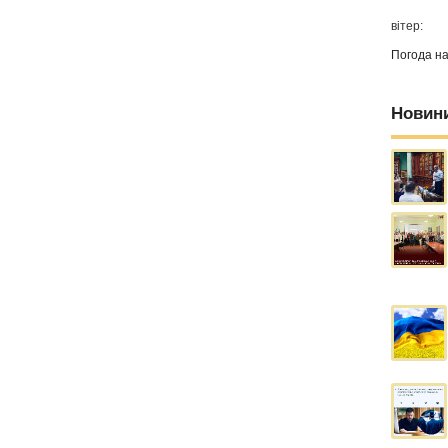
вітер:
Погода н
Новин