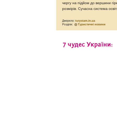
чергу на підйом до вершини гірк
розмірів. Сучасна система освіт
Джерело:
turystam.in.ua
Розділи:
Туристичні новини