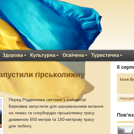
Здорова
Культурна
Освічена
Туристична
6 серп
апустили гірськолижну
Ілля 
Народив
Перед Різдвяними святами у райцентрі
Березівка запустили для шанувальників катання
на лижах та сноубордах гірськолижну трасу
Пов’яз
довжиною 650 метрів та 150-метрову трасу
для тюбінгу.