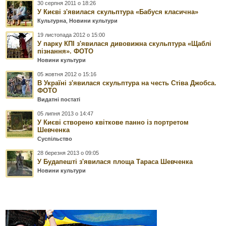
30 серпня 2011 о 18:26
У Києві з'явилася скульптура «Бабуся класична»
Культурна
,
Новини культури
19 листопада 2012 о 15:00
У парку КПІ з'явилася дивовижна скульптура «Щаблі
пізнання». ФОТО
Новини культури
05 жовтня 2012 о 15:16
В Україні з'явилася скульптура на честь Стіва Джобса.
ФОТО
Видатні постаті
05 липня 2013 о 14:47
У Києві створено квіткове панно із портретом
Шевченка
Суспільство
28 березня 2013 о 09:05
У Будапешті з'явилася площа Тараса Шевченка
Новини культури