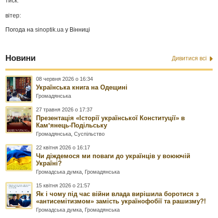
тиск:
вітер:
Погода на
sinoptik.ua
у Вінниці
Новини
Дивитися всі
08 червня 2026 о 16:34
Українська книга на Одещині
Громадянська
27 травня 2026 о 17:37
Презентація «Історії української Конституції» в
Камʼянець-Подільську
Громадянська
,
Суспільство
22 квітня 2026 о 16:17
Чи діждемося ми поваги до українців у воюючій
Україні?
Громадська думка
,
Громадянська
15 квітня 2026 о 21:57
Як і чому під час війни влада вирішила боротися з
«антисемітизмом» замість українофобії та рашизму?!
Громадська думка
,
Громадянська