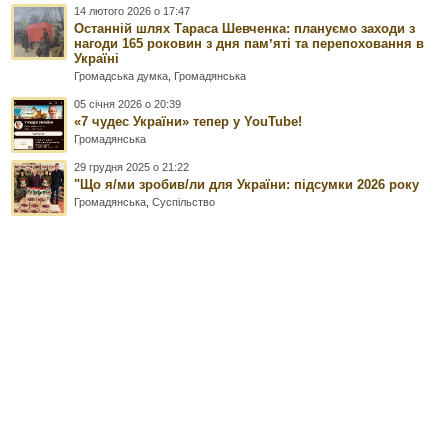
14 лютого 2026 о 17:47
Останній шлях Тараса Шевченка: плануємо заходи з
нагоди 165 роковин з дня памʼяті та перепоховання в
Україні
Громадська думка
,
Громадянська
05 січня 2026 о 20:39
«7 чудес України» тепер у YouTube!
Громадянська
29 грудня 2025 о 21:22
"Що я/ми зробив/ли для України: підсумки 2026 року
Громадянська
,
Суспільство