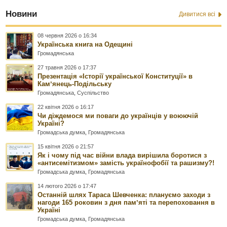
Новини
Дивитися всі
08 червня 2026 о 16:34
Українська книга на Одещині
Громадянська
27 травня 2026 о 17:37
Презентація «Історії української Конституції» в
Камʼянець-Подільську
Громадянська
,
Суспільство
22 квітня 2026 о 16:17
Чи діждемося ми поваги до українців у воюючій
Україні?
Громадська думка
,
Громадянська
15 квітня 2026 о 21:57
Як і чому під час війни влада вирішила боротися з
«антисемітизмом» замість українофобії та рашизму?!
Громадська думка
,
Громадянська
14 лютого 2026 о 17:47
Останній шлях Тараса Шевченка: плануємо заходи з
нагоди 165 роковин з дня памʼяті та перепоховання в
Україні
Громадська думка
,
Громадянська