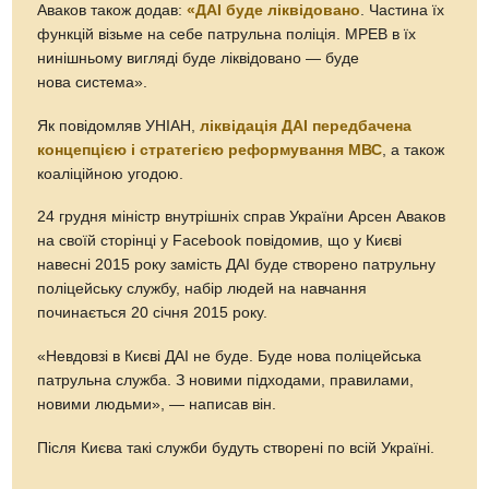
Аваков також додав:
«ДАІ буде ліквідовано
. Частина їх
функцій візьме на себе патрульна поліція. МРЕВ в їх
нинішньому вигляді буде ліквідовано — буде
нова система».
Як повідомляв УНІАН,
ліквідація ДАІ передбачена
концепцією і стратегією реформування МВС
, а також
коаліційною угодою.
24 грудня міністр внутрішніх справ України Арсен Аваков
на своїй сторінці у Facebook повідомив, що у Києві
навесні 2015 року замість ДАІ буде створено патрульну
поліцейську службу, набір людей на навчання
починається 20 січня 2015 року.
«Невдовзі в Києві ДАІ не буде. Буде нова поліцейська
патрульна служба. З новими підходами, правилами,
новими людьми», — написав він.
Після Києва такі служби будуть створені по всій Україні.