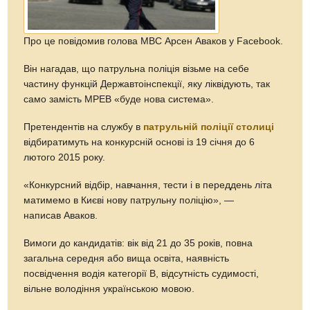
Про це повідомив голова МВС Арсен Аваков у Facebook.
Він нагадав, що патрульна поліція візьме на себе
частину функцій Державтоінспекції, яку ліквідують, так
само замість МРЕВ «буде нова система».
Претендентів на службу в
патрульній поліції столиці
відбиратимуть на конкурсній основі із 19 січня до 6
лютого 2015 року.
«Конкурсний відбір, навчання, тести і в переддень літа
матимемо в Києві нову патрульну поліцію», —
написав Аваков.
Вимоги до кандидатів: вік від 21 до 35 років, повна
загальна середня або вища освіта, наявність
посвідчення водія категорії В, відсутність судимості,
вільне володіння українською мовою.