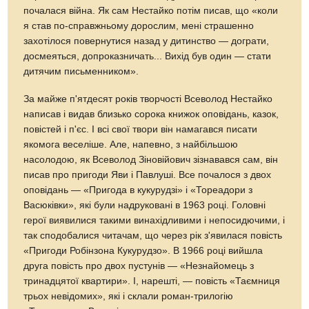
почалася війна. Як сам Нестайко потім писав, що «коли
я став по-справжньому дорослим, мені страшенно
захотілося повернутися назад у дитинство — дограти,
досмеяться, допроказничать... Вихід був один — стати
дитячим письменником».
За майже п'ятдесят років творчості Всеволод Нестайко
написав і видав близько сорока книжок оповідань, казок,
повістей і п'єс. І всі свої твори він намагався писати
якомога веселіше. Але, напевно, з найбільшою
насолодою, як Всеволод Зіновійович зізнавався сам, він
писав про пригоди Яви і Павлуші. Все почалося з двох
оповідань — «Пригода в кукурудзі» і «Тореадори з
Васюківки», які були надруковані в 1963 році. Головні
герої виявилися такими винахідливими і непосидючими, і
так сподобалися читачам, що через рік з'явилася повість
«Пригоди Робінзона Кукурудзо». В 1966 році вийшла
друга повість про двох пустунів — «Незнайомець з
тринадцятої квартири». І, нарешті, — повість «Таємниця
трьох невідомих», які і склали роман-трилогію