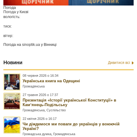
Погода
Погода у
Києві
вологість:
тиск:
вітер:
Погода на
sinoptik.ua
у Вінниці
Новини
Дивитися всі
08 червня 2026 о 16:34
Українська книга на Одещині
Громадянська
27 травня 2026 о 17:37
Презентація «Історії української Конституції» в
Камʼянець-Подільську
Громадянська
,
Суспільство
22 квітня 2026 о 16:17
Чи діждемося ми поваги до українців у воюючій
Україні?
Громадська думка
,
Громадянська