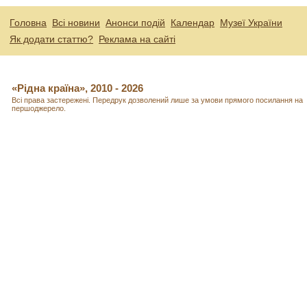
Головна
Всі новини
Анонси подій
Календар
Музеї України
Як додати статтю?
Реклама на сайті
«Рідна країна», 2010 - 2026
Всі права застережені. Передрук дозволений лише за умови прямого посилання на
першоджерело.