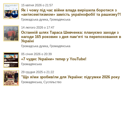
15 квітня 2026 о 21:57
Як і чому під час війни влада вирішила боротися з
«антисемітизмом» замість українофобії та рашизму?!
Громадська думка
,
Громадянська
14 лютого 2026 о 17:47
Останній шлях Тараса Шевченка: плануємо заходи з
нагоди 165 роковин з дня памʼяті та перепоховання в
Україні
Громадська думка
,
Громадянська
05 січня 2026 о 20:39
«7 чудес України» тепер у YouTube!
Громадянська
29 грудня 2025 о 21:22
"Що я/ми зробив/ли для України: підсумки 2026 року
Громадянська
,
Суспільство