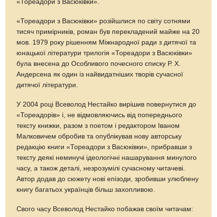
«Тореадори з Васюківки».
«Тореадори з Васюківки» розійшлися по світу сотнями
тисяч примірників, роман був перекладений майже на 20
мов. 1979 року рішенням Міжнародної ради з дитячої та
юнацької літератури трилогія «Тореадори з Васюківки»
була внесена до Особливого почесного списку Р. Х.
Андерсена як один із найвидатніших творів сучасної
дитячої літератури.
У 2004 році Всеволод Нестайко вирішив повернутися до
«Тореадорів» і, не відмовляючись від попереднього
тексту книжки, разом з поетом і редактором Іваном
Малковичем обробив та опублікував нову авторську
редакцію книги «Тореадори з Васюківки», прибравши з
тексту деякі неминучі ідеологічні нашарування минулого
часу, а також деталі, незрозумілі сучасному читачеві.
Автор додав до сюжету нові епізоди, зробивши улюблену
книгу багатьох українців більш захопливою.
Свого часу Всеволод Нестайко побажав своїм читачам: