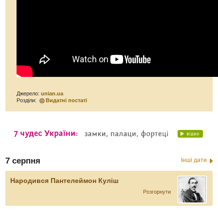
Джерело:
unian.ua
Розділи:
Видатні постаті
7 серпня
Інші дати
Народився Пантелеймон Куліш
Розгорнути