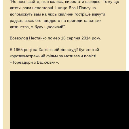
“Не поспішайте, як я колись, виростати швидше. Тому що
дитячі роки неповторні. І якщо Ява і Павлуша
допоможуть вам на якісь хвилини гостріше відчути
радість веселого, щедрого на пригоди та витівки
дитинства, я буду щасливий".
Всеволод Нестайко помер 16 серпня 2014 року.
В 1965 році на Харківській кіностудії був знятий
короткометражний фільм за мотивами повісті
«Тореадори з Васюківки».