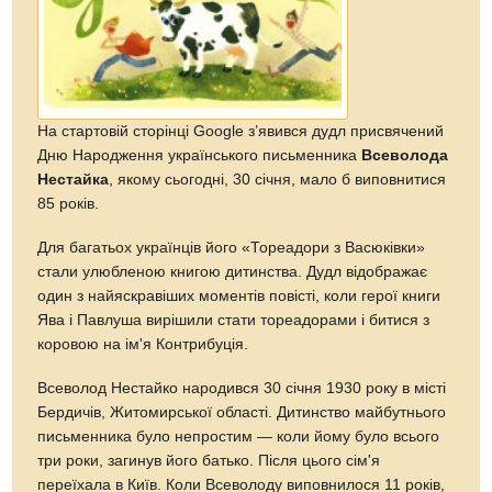
На стартовій сторінці Google з’явився дудл присвячений
Дню Народження українського письменника
Всеволода
Нестайка
, якому сьогодні, 30 січня, мало б виповнитися
85 років.
Для багатьох українців його «Тореадори з Васюківки»
стали улюбленою книгою дитинства. Дудл відображає
один з найяскравіших моментів повісті, коли герої книги
Ява і Павлуша вирішили стати тореадорами і битися з
коровою на ім'я Контрибуція.
Всеволод Нестайко народився 30 січня 1930 року в місті
Бердичів, Житомирської області. Дитинство майбутнього
письменника було непростим — коли йому було всього
три роки, загинув його батько. Після цього сім'я
переїхала в Київ. Коли Всеволоду виповнилося 11 років,