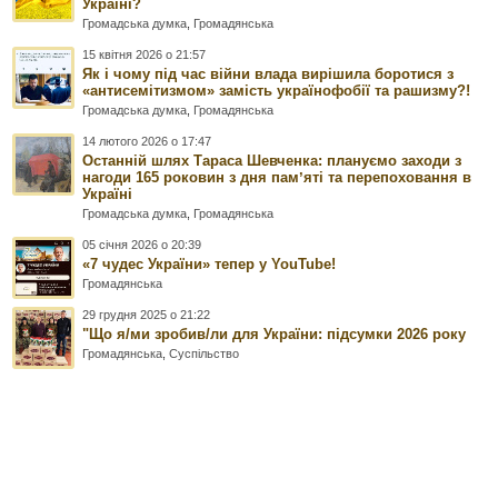
Україні?
Громадська думка
,
Громадянська
15 квітня 2026 о 21:57
Як і чому під час війни влада вирішила боротися з
«антисемітизмом» замість українофобії та рашизму?!
Громадська думка
,
Громадянська
14 лютого 2026 о 17:47
Останній шлях Тараса Шевченка: плануємо заходи з
нагоди 165 роковин з дня памʼяті та перепоховання в
Україні
Громадська думка
,
Громадянська
05 січня 2026 о 20:39
«7 чудес України» тепер у YouTube!
Громадянська
29 грудня 2025 о 21:22
"Що я/ми зробив/ли для України: підсумки 2026 року
Громадянська
,
Суспільство