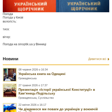
Погода
Погода у
Києві
вологість:
тиск:
вітер:
Погода на
sinoptik.ua
у Вінниці
Новини
Дивитися всі
08 червня 2026 о 16:34
Українська книга на Одещині
Громадянська
27 травня 2026 о 17:37
Презентація «Історії української Конституції» в
Камʼянець-Подільську
Громадянська
,
Суспільство
22 квітня 2026 о 16:17
Чи діждемося ми поваги до українців у воюючій