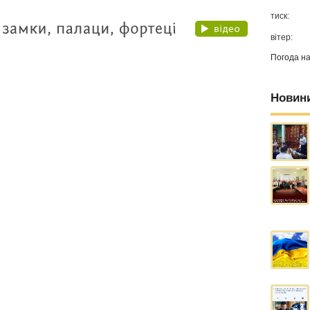
тиск:
вітер:
Погода н
Новин