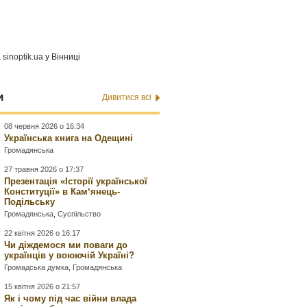
а
sinoptik.ua
у Вінниці
и
Дивитися всі
08 червня 2026 о 16:34
Українська книга на Одещині
Громадянська
27 травня 2026 о 17:37
Презентація «Історії української
Конституції» в Камʼянець-
Подільську
Громадянська
,
Суспільство
22 квітня 2026 о 16:17
Чи діждемося ми поваги до
українців у воюючій Україні?
Громадська думка
,
Громадянська
15 квітня 2026 о 21:57
Як і чому під час війни влада