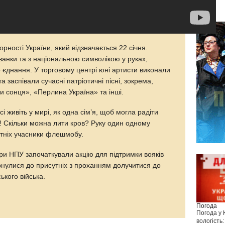
рності України, який відзначається 22 січня.
иванки та з національною символікою у руках,
 єднання. У торговому центрі юні артисти виконали
а заспівали сучасні патріотичні пісні, зокрема,
и сонця», «Перлина Україна» та інші.
і живіть у мирі, як одна сім’я, щоб могла радіти
ти! Скільки можна лити кров? Руку один одному
утніх учасники флешмобу.
 при НПУ започаткували акцію для підтримки вояків
нулися до присутніх з проханням долучитися до
ького війська.
Погода
Погода у
вологість: