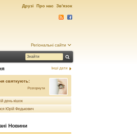
Друзі
Про нас
Зв'язок
Регіональні сайти
ня
Інші дати
ня святкують:
Розгорнути
ій день кішок
ся Юрій Федькович
ані Новини