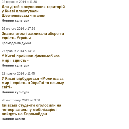
22 вересня 2014 о 11:30
Для дітей з окупованих територій
у Києві влаштували
Шевченківські читання
Новини культури
26 лютого 2014 о 17:39
Знаменитості закликали зберегти
єдність України
Громадська думка
27 травня 2014 о 14:58
У Києві пройшов флешмоб «за
мир і єдність»
Новини культури
22 травня 2014 о 11:45
У Києві відбудеться «Молитва за
мир і єдність в Україні та всьому
світі»
Новини культури
28 листопада 2013 о 09:34
Київські студенти оголосили на
четвер загальну мобілізацію і
вийдуть на Євромайдан
Новини освіти