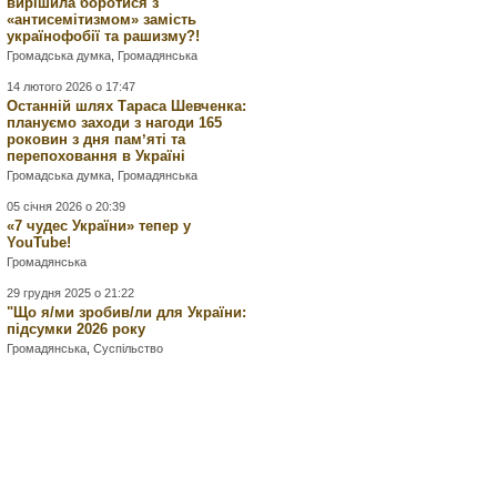
вирішила боротися з
«антисемітизмом» замість
українофобії та рашизму?!
Громадська думка
,
Громадянська
14 лютого 2026 о 17:47
Останній шлях Тараса Шевченка:
плануємо заходи з нагоди 165
роковин з дня памʼяті та
перепоховання в Україні
Громадська думка
,
Громадянська
05 січня 2026 о 20:39
«7 чудес України» тепер у
YouTube!
Громадянська
29 грудня 2025 о 21:22
"Що я/ми зробив/ли для України:
підсумки 2026 року
Громадянська
,
Суспільство