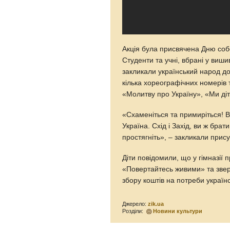
Акція була присвячена Дню собо
Студенти та учні, вбрані у виш
закликали український народ до
кілька хореографічних номерів т
«Молитву про Україну», «Ми діт
«Схаменіться та примиріться! Вс
Україна. Схід і Захід, ви ж бра
простягніть», – закликали прис
Діти повідомили, що у гімназії
«Повертайтесь живими» та звер
збору коштів на потреби українс
Джерело:
zik.ua
Розділи:
Новини культури