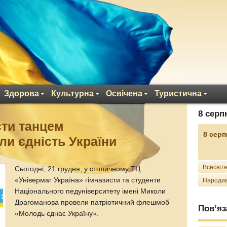
Здорова
Культурна
Освічена
Туристична
8 серп
сти танцем
8 серп
и єдність України
Всесвітн
Сьогодні, 21 грудня, у столичному ТЦ
«Універмаг Україна» гімназисти та студенти
Народив
Національного педуніверситету імені Миколи
Драгоманова провели патріотичний флешмоб
Пов’яз
«Молодь єднає Україну».