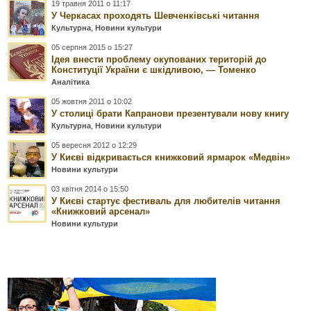
19 травня 2011 о 11:17
У Черкасах проходять Шевченківські читання
Культурна
,
Новини культури
05 серпня 2015 о 15:27
Ідея внести проблему окупованих територій до
Конституції України є шкідливою, — Томенко
Аналітика
05 жовтня 2011 о 10:02
У столиці брати Капранови презентували нову книгу
Культурна
,
Новини культури
05 вересня 2012 о 12:29
У Києві відкривається книжковий ярмарок «Медвін»
Новини культури
03 квітня 2014 о 15:50
У Києві стартує фестиваль для любителів читання
«Книжковий арсенал»
Новини культури