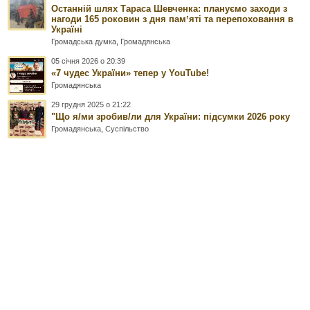
Останній шлях Тараса Шевченка: плануємо заходи з
нагоди 165 роковин з дня памʼяті та перепоховання в
Україні
Громадська думка
,
Громадянська
05 січня 2026 о 20:39
«7 чудес України» тепер у YouTube!
Громадянська
29 грудня 2025 о 21:22
"Що я/ми зробив/ли для України: підсумки 2026 року
Громадянська
,
Суспільство