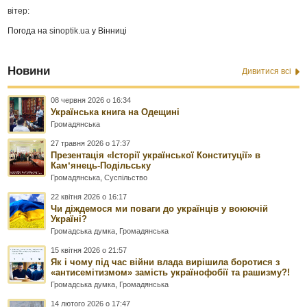
вітер:
Погода на
sinoptik.ua
у Вінниці
Новини
Дивитися всі
08 червня 2026 о 16:34
Українська книга на Одещині
Громадянська
27 травня 2026 о 17:37
Презентація «Історії української Конституції» в
Камʼянець-Подільську
Громадянська
,
Суспільство
22 квітня 2026 о 16:17
Чи діждемося ми поваги до українців у воюючій
Україні?
Громадська думка
,
Громадянська
15 квітня 2026 о 21:57
Як і чому під час війни влада вирішила боротися з
«антисемітизмом» замість українофобії та рашизму?!
Громадська думка
,
Громадянська
14 лютого 2026 о 17:47