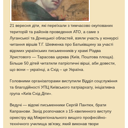
21 вересня діти, які переїхали з тимчасово окупованих
територій та районів проведення АТО, а саме з
Луганської та Донецької областей, взяли участь у конкурсі
читання віршів Т.Г. Шевченка про Батьківщину за участі
відомих українських письменників у храмі Різдва
Христового — Тарасова церква (Київ, Поштова площа).
Більше 50 дітей читатили патріотичні вірші, аби довести,
що вони – українці, а Схід – це Україна.
Головними організаторами виступили Відділ соцслужіння
та благодійності УПЦ Київського патріархату, ініціативна
група «Київ Схід Діти».
Ведучі — відомі письменники Сергій Пантюк, брати
Капранови. Захід розпочався з 15-хвилинного виступу
оркестру від Міжрегіонального вищого професійно-
технічного училища зв’язку, який виконав твори