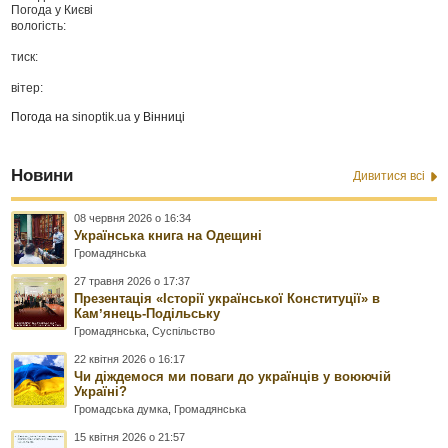
Погода у
Києві
вологість:
тиск:
вітер:
Погода на
sinoptik.ua
у Вінниці
Новини
Дивитися всі
08 червня 2026 о 16:34
Українська книга на Одещині
Громадянська
27 травня 2026 о 17:37
Презентація «Історії української Конституції» в
Камʼянець-Подільську
Громадянська
,
Суспільство
22 квітня 2026 о 16:17
Чи діждемося ми поваги до українців у воюючій
Україні?
Громадська думка
,
Громадянська
15 квітня 2026 о 21:57