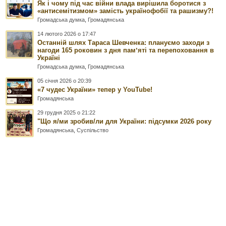
Як і чому під час війни влада вирішила боротися з
«антисемітизмом» замість українофобії та рашизму?!
Громадська думка
,
Громадянська
14 лютого 2026 о 17:47
Останній шлях Тараса Шевченка: плануємо заходи з
нагоди 165 роковин з дня памʼяті та перепоховання в
Україні
Громадська думка
,
Громадянська
05 січня 2026 о 20:39
«7 чудес України» тепер у YouTube!
Громадянська
29 грудня 2025 о 21:22
"Що я/ми зробив/ли для України: підсумки 2026 року
Громадянська
,
Суспільство