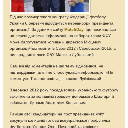
Під час позачергового конгресу Федерації футболу
України 6 березня відбудуться перевибори президента
організації. За даними сайту
MatchDay,
що посилається
на власні джерела інформації, на виборах глави ФФУ
може балотуватися колишній директор Місцевих
організаційних комітетів Євро-2012 і Євробаскет-2015, а
нині радник голови СБУ Маркіян Лубківський.
Сам він від коментарів на цю тему відмовився, не
підтвердивши, але і не спростувавши інформацію. «Не
коментую. Так і напишіть», — сказав Лубківський.
З вересня 2012 року посада голови українського футболу
закріплена за колишнім гравцем донецького Шахтаря й
київського Динамо Анатолієм Коньковим.
Раніше свої кандидатури на пост президента ФФУ
висунули колишній голова всеукраїнської профспілки
футболістів України Олег Печерний та керівник