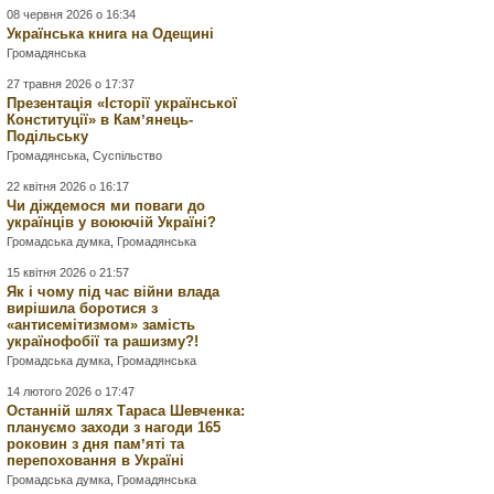
08 червня 2026 о 16:34
Українська книга на Одещині
Громадянська
27 травня 2026 о 17:37
Презентація «Історії української
Конституції» в Камʼянець-
Подільську
Громадянська
,
Суспільство
22 квітня 2026 о 16:17
Чи діждемося ми поваги до
українців у воюючій Україні?
Громадська думка
,
Громадянська
15 квітня 2026 о 21:57
Як і чому під час війни влада
вирішила боротися з
«антисемітизмом» замість
українофобії та рашизму?!
Громадська думка
,
Громадянська
14 лютого 2026 о 17:47
Останній шлях Тараса Шевченка:
плануємо заходи з нагоди 165
роковин з дня памʼяті та
перепоховання в Україні
Громадська думка
,
Громадянська