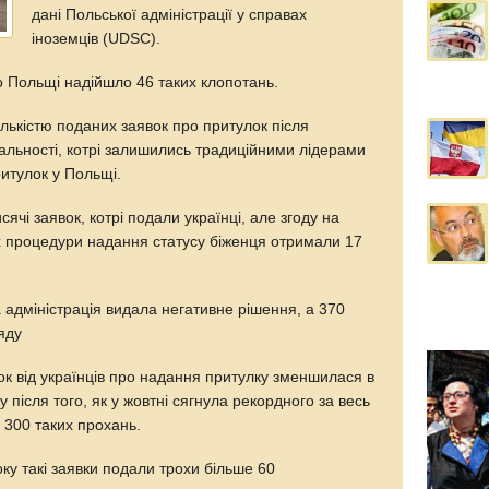
дані Польської адміністрації у справах
іноземців (UDSC).
о Польщі надійшло 46 таких клопотань.
кількістю поданих заявок про притулок після
альності, котрі залишились традиційними лідерами
итулок у Польщі.
ячі заявок, котрі подали українці, але згоду на
 процедури надання статусу біженця отримали 17
 адміністрація видала негативне рішення, а 370
яду
ок від українців про надання притулку зменшилася в
у після того, як у жовтні сягнула рекордного за весь
д 300 таких прохань.
оку такі заявки подали трохи більше 60