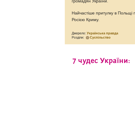
громадян України.
Найчастіше притулку в Польщі 
Росією Криму.
Джерело:
Українська правда
Розділи:
Суспільство