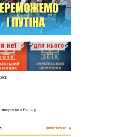
Києві
а
sinoptik.ua
у Вінниці
и
Дивитися всі