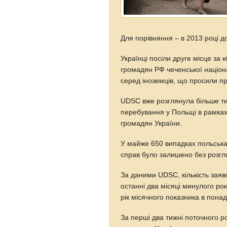
Для порівняння – в 2013 році д
Українці посіли друге місце за 
громадян РФ чеченської націон
серед іноземців, що просили пр
UDSC вже розглянула більше тис
перебування у Польщі в рамках
громадян України.
У майже 650 випадках польська
справ було залишено без розгл
За даними UDSC, кількість заяв
останні два місяці минулого рок
рік місячного показника в пона
За перші два тижні поточного р