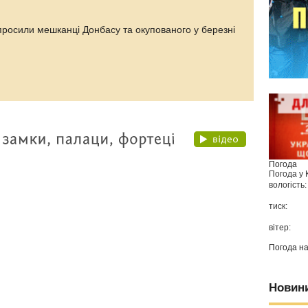
просили мешканці Донбасу та окупованого у березні
Погода
Погода у
вологість:
тиск:
вітер:
Погода н
Новин