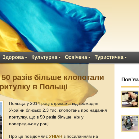
Здорова
Культурна
Освічена
Туристична
в 50 разів більше клопотали
Пов’яз
ритулку в Польщі
Польща у 2014 році отримала від громадян
України близько 2,3 тис. клопотань про надання
притулку, що в 50 разів більше, ніж у
попередньому році.
Про це повідомляє
УНІАН
з посиланням на