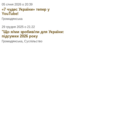
05 січня 2026 о 20:39
«7 чудес України» тепер у
YouTube!
Громадянська
29 грудня 2025 о 21:22
"Що я/ми зробив/ли для України:
підсумки 2026 року
Громадянська
,
Суспільство