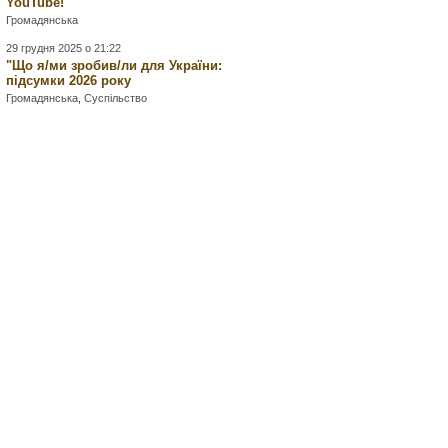
YouTube!
Громадянська
29 грудня 2025 о 21:22
"Що я/ми зробив/ли для України:
підсумки 2026 року
Громадянська
,
Суспільство