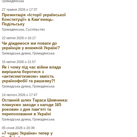
Громадянська
27 травня 2026 о 17:37
Презентація «Історії української
Конституції» в Камʼянець-
Подільську
Громадянська
,
Суспільство
22 квітня 2026 о 16:17
Чи діждемося ми поваги до
українців у воюючій Україні?
Громадська думка
,
Громадянська
15 квітня 2026 о 21:57
Як і чому під час війни влада
вирішила боротися з
«антисемітизмом» замість
українофобії та рашизму?!
Громадська думка
,
Громадянська
14 лютого 2026 о 17:47
Останній шлях Тараса Шевченка:
плануємо заходи з нагоди 165
роковин з дня памʼяті та
перепоховання в Україні
Громадська думка
,
Громадянська
05 січня 2026 о 20:39
«7 чудес України» тепер у