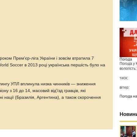
роком Прем'єр-ліга України і зовсім втратила 7
Погода
Погода у
 World Soccer в 2013 році українська першість було на
вологість:
тиск:
йтингу УПЛ вплинула низка чинників — зниження
вітер:
зіону з 16 до 14, масовий від'їзд гравців, які
Погода н
і нації (Бразилія, Аргентина), а також скорочення
Новин