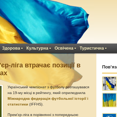
Здорова
Культурна
Освічена
Туристична
єр-ліга втрачає позиції в
Пов’яз
гах
Український чемпіонат з футболу розташувався
на 19-му місці в рейтингу, який оприлюднила
Міжнародна федерація футбольної історії і
статистики
(IFFHS).
Прем'єр-ліга в порівнянні з попередньою