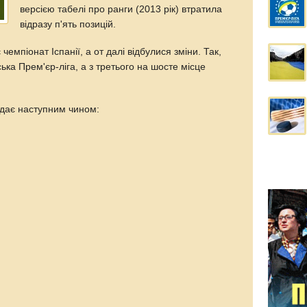
версією табелі про ранги (2013 рік) втратила
відразу п'ять позицій.
чемпіонат Іспанії, а от далі відбулися зміни. Так,
ька Прем'єр-ліга, а з третього на шосте місце
ядає наступним чином: