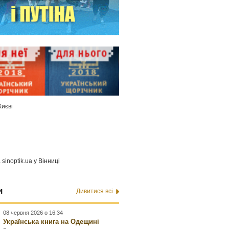
Києві
а
sinoptik.ua
у Вінниці
и
Дивитися всі
08 червня 2026 о 16:34
Українська книга на Одещині