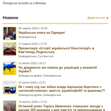
Погода на
sinoptik.ua
у Вінниці
Новини
Дивитися всі
08 червня 2026 о 16:34
Українська книга на Одещині
Громадянська
27 травня 2026 о 17:37
Презентація «Історії української Конституції» в
Камʼянець-Подільську
Громадянська
,
Суспільство
22 квітня 2026 о 16:17
Чи діждемося ми поваги до українців у воюючій
Україні?
Громадська думка
,
Громадянська
15 квітня 2026 о 21:57
Як і чому під час війни влада вирішила боротися з
«антисемітизмом» замість українофобії та рашизму?!
Громадська думка
,
Громадянська
14 лютого 2026 о 17:47
Останній шлях Тараса Шевченка: плануємо заходи з
нагоди 165 роковин з дня памʼяті та перепоховання в