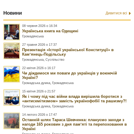
Новини
Дивитися всі
08 червня 2026 о 16:34
Українська книга на Одещині
Громадянська
27 травня 2026 о 17:37
Презентація «Історії української Конституції» в
Камʼянець-Подільську
Громадянська
,
Суспільство
22 квітня 2026 о 16:17
Чи діждемося ми поваги до українців у воюючій
Україні?
Громадська думка
,
Громадянська
15 квітня 2026 о 21:57
Як і чому під час війни влада вирішила боротися з
«антисемітизмом» замість українофобії та рашизму?!
Громадська думка
,
Громадянська
14 лютого 2026 о 17:47
Останній шлях Тараса Шевченка: плануємо заходи з
нагоди 165 роковин з дня памʼяті та перепоховання в
Україні