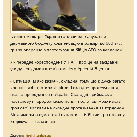
Кабінет міністрів України готовий виплачувати з
державного бюджету компенсацію в розмірі до 609 тис.
грн за операцію з протезування бійців АТО за кордоном.
Як передає кореспондент УНІАН, про це на засіданні
уряду повідомив прем'єр-міністр Арсеній Яценюк.
«Ситуація, м'яко кажучи, складна, тому що є дуже багато
хлопців, які втратили кінцівки, і складне протезування,
яке не проводиться в Україні. Сьогодні приймаємо
постанову і передбачаємо по цій постанові можливість
грошової виплати на складне протезування за кордоном.
Максимальна сума такої виплати — 609 тис. грн на одну
кінцівку», — сказав він.
Джерело:
health.unian.ua