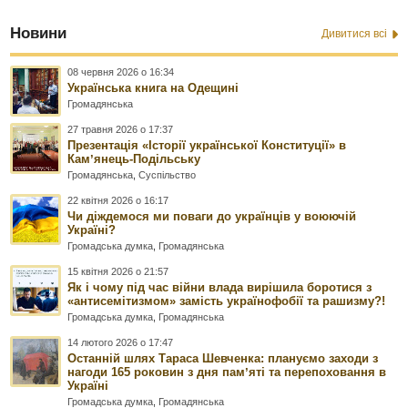
Новини
Дивитися всі
08 червня 2026 о 16:34
Українська книга на Одещині
Громадянська
27 травня 2026 о 17:37
Презентація «Історії української Конституції» в
Камʼянець-Подільську
Громадянська
,
Суспільство
22 квітня 2026 о 16:17
Чи діждемося ми поваги до українців у воюючій
Україні?
Громадська думка
,
Громадянська
15 квітня 2026 о 21:57
Як і чому під час війни влада вирішила боротися з
«антисемітизмом» замість українофобії та рашизму?!
Громадська думка
,
Громадянська
14 лютого 2026 о 17:47
Останній шлях Тараса Шевченка: плануємо заходи з
нагоди 165 роковин з дня памʼяті та перепоховання в
Україні
Громадська думка
,
Громадянська