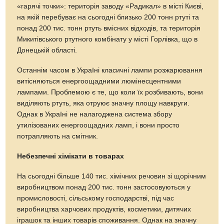
«гарячі точки»: територія заводу «Радикал» в місті Києві,
на якій перебуває на сьогодні близько 200 тонн ртуті та
понад 200 тис. тонн ртуть вмісних відходів, та територія
Микитівського ртутного комбінату у місті Горлівка, що в
Донецькій області.
Останнім часом в Україні класичні лампи розжарювання
витісняються енергоощадними люмінесцентними
лампами. Проблемою є те, що коли їх розбивають, вони
виділяють ртуть, яка отруює значну площу навкруги.
Однак в Україні не налагоджена система збору
утилізованих енергоощадних ламп, і вони просто
потрапляють на смітник.
Небезпечні хімікати в товарах
На сьогодні більше 140 тис. хімічних речовин зі щорічним
виробництвом понад 200 тис. тонн застосовуються у
промисловості, сільському господарстві, під час
виробництва харчових продуктів, косметики, дитячих
іграшок та інших товарів споживання. Однак на значну