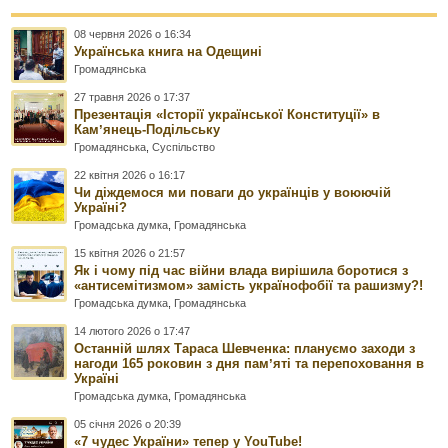
08 червня 2026 о 16:34
Українська книга на Одещині
Громадянська
27 травня 2026 о 17:37
Презентація «Історії української Конституції» в
Камʼянець-Подільську
Громадянська
,
Суспільство
22 квітня 2026 о 16:17
Чи діждемося ми поваги до українців у воюючій
Україні?
Громадська думка
,
Громадянська
15 квітня 2026 о 21:57
Як і чому під час війни влада вирішила боротися з
«антисемітизмом» замість українофобії та рашизму?!
Громадська думка
,
Громадянська
14 лютого 2026 о 17:47
Останній шлях Тараса Шевченка: плануємо заходи з
нагоди 165 роковин з дня памʼяті та перепоховання в
Україні
Громадська думка
,
Громадянська
05 січня 2026 о 20:39
«7 чудес України» тепер у YouTube!