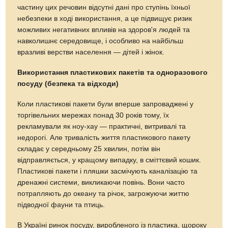
частину цих речовин відсутні дані про ступінь їхньої
небезпеки в ході використання, а це підвищує ризик
можливих негативних впливів на здоров'я людей та
навколишнє середовище, і особливо на найбільш
вразливі верстви населення — дітей і жінок.
Використання пластикових пакетів та одноразового
посуду (безпека та відходи)
Коли пластикові пакети були вперше запроваджені у
торгівельних мережах понад 30 років тому, їх
рекламували як ноу-хау — практичні, витривалі та
недорогі. Але тривалість життя пластикового пакету
складає у середньому 25 хвилин, потім він
відправляється, у кращому випадку, в сміттєвий кошик.
Пластикові пакети і пляшки засмічують каналізацію та
дренажні системи, викликаючи повінь. Вони часто
потрапляють до океану та річок, загрожуючи життю
підводної фауни та птиць.
В Україні ринок посуду, виробленого із пластика, щороку