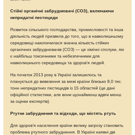
Стійкі органічні забруднювачі (СОЗ), включаючи
непридатні пестициди
Розвиток сільського господарства, промисловості та інша
діяльність людей призвела до того, що в навколишньому
середовищі накопичилася значна кількість стійких
органічних забруднювачів (СОЗ) — це хімічні сполуки, які
є найбільш токсичними та небезпечними для
навколишнього середовища та здоров’я людей.
На початок 2013 року в Україні залишилось та
планується до вивезення за межі країни близько 8,0 тис.
тонн непридатних пестицидів із 15 областей (це дані
офіційної статистики, але вони щонайменш вдвічі менш
за оцінки експертів).
Ртутне забруднення та відходи, що містять ртуть
Для здоров’я населення країни велику загрозу становить
проблема ртутного забруднення. В Україні наявні дві