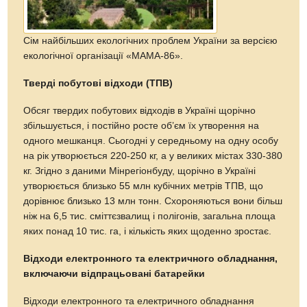
Сім найбільших екологічних проблем України за версією
екологічної організації «МАМА-86».
Тверді побутові відходи (ТПВ)
Обсяг твердих побутових відходів в Україні щорічно
збільшується, і постійно росте об’єм їх утворення на
одного мешканця. Сьогодні у середньому на одну особу
на рік утворюється 220-250 кг, а у великих містах 330-380
кг. Згідно з даними Мінрегіонбуду, щорічно в Україні
утворюється близько 55 млн кубічних метрів ТПВ, що
дорівнює близько 13 млн тонн. Схороняються вони більш
ніж на 6,5 тис. сміттєзвалищ і полігонів, загальна площа
яких понад 10 тис. га, і кількість яких щоденно зростає.
Відходи електронного та електричного обладнання,
включаючи відпрацьовані батарейки
Відходи електронного та електричного обладнання