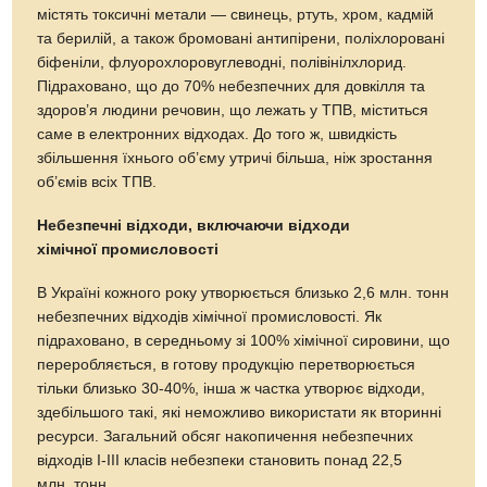
містять токсичні метали — свинець, ртуть, хром, кадмій
та берилій, а також бромовані антипірени, поліхлоровані
біфеніли, флуорохлоровуглеводні, полівінілхлорид.
Підраховано, що до 70% небезпечних для довкілля та
здоров’я людини речовин, що лежать у ТПВ, міститься
саме в електронних відходах. До того ж, швидкість
збільшення їхнього об’єму утричі більша, ніж зростання
об’ємів всіх ТПВ.
Небезпечні відходи, включаючи відходи
хімічної промисловості
В Україні кожного року утворюється близько 2,6 млн. тонн
небезпечних відходів хімічної промисловості. Як
підраховано, в середньому зі 100% хімічної сировини, що
переробляється, в готову продукцію перетворюється
тільки близько 30-40%, інша ж частка утворює відходи,
здебільшого такі, які неможливо використати як вторинні
ресурси. Загальний обсяг накопичення небезпечних
відходів І-III класів небезпеки становить понад 22,5
млн. тонн.