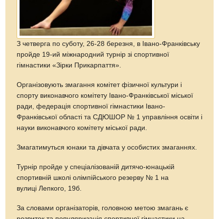
З четверга по суботу, 26-28 березня, в Івано-Франківську
пройде 19-ий міжнародний турнір зі спортивної
гімнастики «Зірки Прикарпаття».
Організовують змагання комітет фізичної культури і
спорту виконавчого комітету Івано-Франківської міської
ради, федерація спортивної гімнастики Івано-
Франківської області та СДЮШОР № 1 управління освіти і
науки виконавчого комітету міської ради.
Змагатимуться юнаки та дівчата у особистих змаганнях.
Турнір пройде у спеціалізованій дитячо-юнацькій
спортивній школі олімпійського резерву № 1 на
вулиці Лепкого, 19б.
За словами організаторів, головною метою змагань є
розвиток та популяризація спортивної гімнастики на