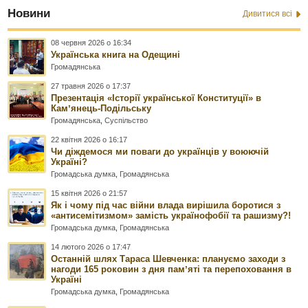
Новини
Дивитися всі
08 червня 2026 о 16:34
Українська книга на Одещині
Громадянська
27 травня 2026 о 17:37
Презентація «Історії української Конституції» в
Камʼянець-Подільську
Громадянська
,
Суспільство
22 квітня 2026 о 16:17
Чи діждемося ми поваги до українців у воюючій
Україні?
Громадська думка
,
Громадянська
15 квітня 2026 о 21:57
Як і чому під час війни влада вирішила боротися з
«антисемітизмом» замість українофобії та рашизму?!
Громадська думка
,
Громадянська
14 лютого 2026 о 17:47
Останній шлях Тараса Шевченка: плануємо заходи з
нагоди 165 роковин з дня памʼяті та перепоховання в
Україні
Громадська думка
,
Громадянська