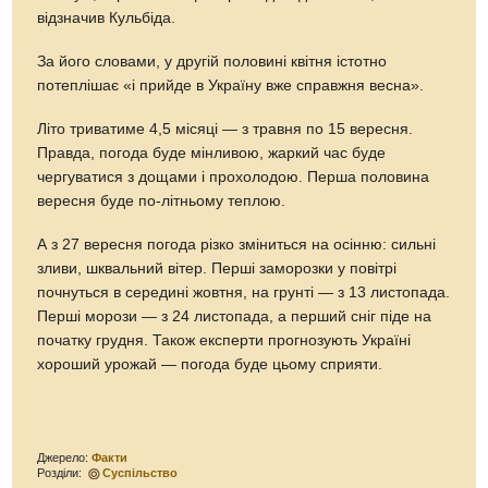
відзначив Кульбіда.
За його словами, у другій половині квітня істотно
потеплішає «і прийде в Україну вже справжня весна».
Літо триватиме 4,5 місяці — з травня по 15 вересня.
Правда, погода буде мінливою, жаркий час буде
чергуватися з дощами і прохолодою. Перша половина
вересня буде по-літньому теплою.
А з 27 вересня погода різко зміниться на осінню: сильні
зливи, шквальний вітер. Перші заморозки у повітрі
почнуться в середині жовтня, на грунті — з 13 листопада.
Перші морози — з 24 листопада, а перший сніг піде на
початку грудня. Також експерти прогнозують Україні
хороший урожай — погода буде цьому сприяти.
Джерело:
Факти
Розділи:
Суспільство