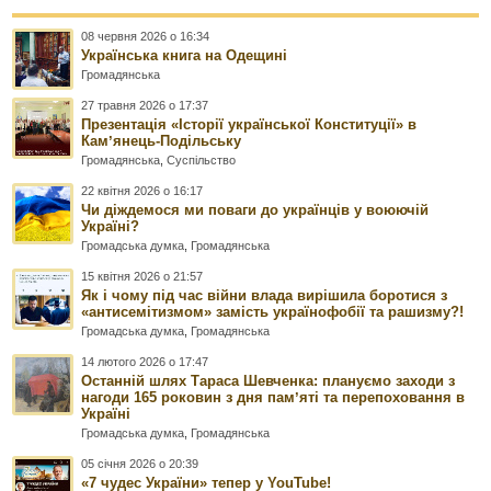
08 червня 2026 о 16:34
Українська книга на Одещині
Громадянська
27 травня 2026 о 17:37
Презентація «Історії української Конституції» в
Камʼянець-Подільську
Громадянська
,
Суспільство
22 квітня 2026 о 16:17
Чи діждемося ми поваги до українців у воюючій
Україні?
Громадська думка
,
Громадянська
15 квітня 2026 о 21:57
Як і чому під час війни влада вирішила боротися з
«антисемітизмом» замість українофобії та рашизму?!
Громадська думка
,
Громадянська
14 лютого 2026 о 17:47
Останній шлях Тараса Шевченка: плануємо заходи з
нагоди 165 роковин з дня памʼяті та перепоховання в
Україні
Громадська думка
,
Громадянська
05 січня 2026 о 20:39
«7 чудес України» тепер у YouTube!