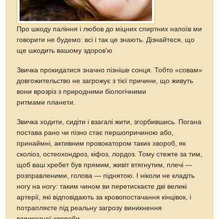
Про шкоду паління і любов до міцних спиртних напоїв ми
говорити не будемо: всі і так це знають. Дізнайтеся, що
ще шкодить вашому здоров'ю
Звичка прокидатися значно пізніше сонця. Тобто «совам»
довгожительство не загрожує з тієї причини, що живуть
вони врозріз з природними біологічними
ритмами планети.
Звичка ходити, сидіти і взагалі жити, згорбившись. Погана
постава рано чи пізно стає першопричиною або,
принаймні, активним провокатором таких хвороб, як
сколіоз, остеохондроз, кіфоз, лордоз. Тому стежте за тим,
щоб ваш хребет був прямим, живіт втягнутим, плечі —
розправленими, голова — піднятою. І ніколи не кладіть
ногу на ногу: таким чином ви перетискаєте дві великі
артерії, які відповідають за кровопостачання кінцівок, і
потрапляєте під реальну загрозу виникнення
варикозної хвороби.