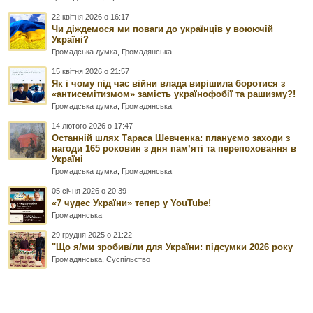
22 квітня 2026 о 16:17
Чи діждемося ми поваги до українців у воюючій
Україні?
Громадська думка
,
Громадянська
15 квітня 2026 о 21:57
Як і чому під час війни влада вирішила боротися з
«антисемітизмом» замість українофобії та рашизму?!
Громадська думка
,
Громадянська
14 лютого 2026 о 17:47
Останній шлях Тараса Шевченка: плануємо заходи з
нагоди 165 роковин з дня памʼяті та перепоховання в
Україні
Громадська думка
,
Громадянська
05 січня 2026 о 20:39
«7 чудес України» тепер у YouTube!
Громадянська
29 грудня 2025 о 21:22
"Що я/ми зробив/ли для України: підсумки 2026 року
Громадянська
,
Суспільство