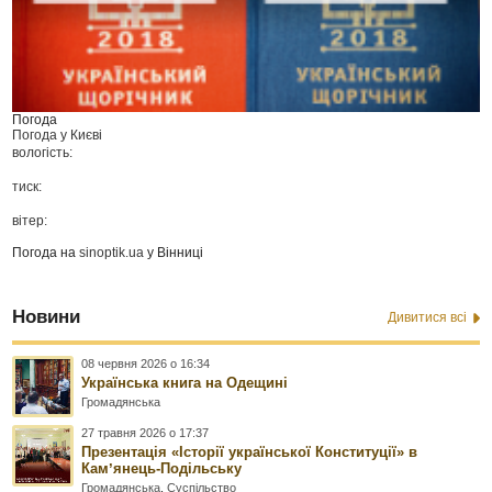
Погода
Погода у
Києві
вологість:
тиск:
вітер:
Погода на
sinoptik.ua
у Вінниці
Новини
Дивитися всі
08 червня 2026 о 16:34
Українська книга на Одещині
Громадянська
27 травня 2026 о 17:37
Презентація «Історії української Конституції» в
Камʼянець-Подільську
Громадянська
,
Суспільство