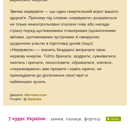
Звичка нервувати — ще один смертельний ворог вашого
здоров'я. Причому під словом «нервувати» розуміються
не тільки неконтрольовані спалахи гніву або напади
страху перед щотижневими планерками (щомісячними
звітами, щотижневими зустрічами зі свекрухою,
щоденною участю в підготовці уроків тощо).
«Нервувати» — значить бездарно витрачати свою
нервову енергію. Тобто брехати, заздрити, сумніватися,
лаятись і кричати, лихословити, ображатися, злитися,
«пережовувати» вже прожите і навіть мріяти, не
прикладаючи до досягнення своєї мрії ні
найменших зусиль.
Джерело:
ilife-news.com
Розділи:
Здорова