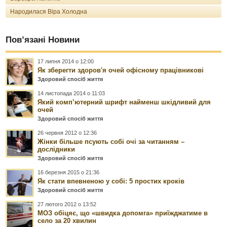
Народилася Віра Холодна
Пов’язані Новини
17 липня 2014 о 12:00
Як зберегти здоров'я очей офісному працівникові
Здоровий спосіб життя
14 листопада 2014 о 11:03
Який комп’ютерний шрифт найменш шкідливий для
очей
Здоровий спосіб життя
26 червня 2012 о 12:36
Жінки більше псують собі очі за читанням –
дослідники
Здоровий спосіб життя
16 березня 2015 о 21:36
Як стати впевненою у собі: 5 простих кроків
Здоровий спосіб життя
27 лютого 2012 о 13:52
МОЗ обіцяє, що «швидка допомга» приїжджатиме в
село за 20 хвилин