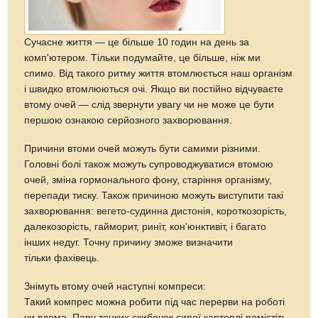
Сучасне життя — це більше 10 годин на день за
комп'ютером. Тільки подумайте, це більше, ніж ми
спимо. Від такого ритму життя втомлюється наш організм
і швидко втомлюються очі. Якщо ви постійно відчуваєте
втому очей — слід звернути увагу чи не може це бути
першою ознакою серйозного захворювання.
Причини втоми очей можуть бути самими різними.
Головні болі також можуть супроводжуватися втомою
очей, зміна гормонального фону, старіння організму,
перепади тиску. Також причиною можуть виступити такі
захворювання: вегето-судинна дистонія, короткозорість,
далекозорість, гайморит, риніт, кон'юнктивіт, і багато
інших недуг. Точну причину зможе визначити
тільки фахівець.
Знімуть втому очей наступні компреси:
Такий компрес можна робити під час перерви на роботі
чи вдома. Пару тонких скибочок сирої картоплі помістіть