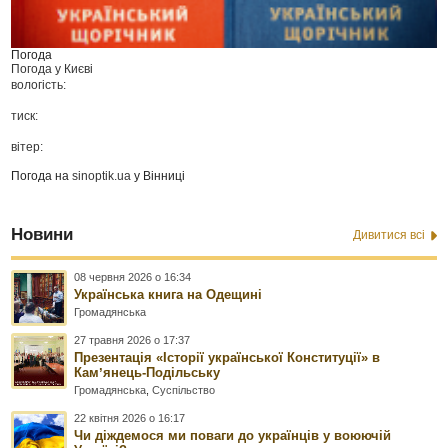
Погода
Погода у
Києві
вологість:
тиск:
вітер:
Погода на
sinoptik.ua
у Вінниці
Новини
Дивитися всі
08 червня 2026 о 16:34
Українська книга на Одещині
Громадянська
27 травня 2026 о 17:37
Презентація «Історії української Конституції» в
Камʼянець-Подільську
Громадянська
,
Суспільство
22 квітня 2026 о 16:17
Чи діждемося ми поваги до українців у воюючій