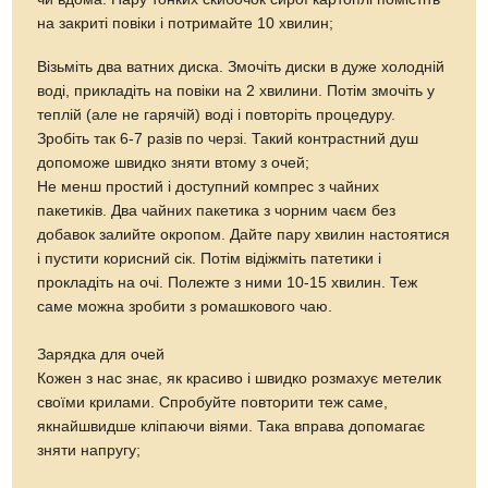
на закриті повіки і потримайте 10 хвилин;
Візьміть два ватних диска. Змочіть диски в дуже холодній
воді, прикладіть на повіки на 2 хвилини. Потім змочіть у
теплій (але не гарячій) воді і повторіть процедуру.
Зробіть так 6-7 разів по черзі. Такий контрастний душ
допоможе швидко зняти втому з очей;
Не менш простий і доступний компрес з чайних
пакетиків. Два чайних пакетика з чорним чаєм без
добавок залийте окропом. Дайте пару хвилин настоятися
і пустити корисний сік. Потім відіжміть патетики і
прокладіть на очі. Полежте з ними 10-15 хвилин. Теж
саме можна зробити з ромашкового чаю.
Зарядка для очей
Кожен з нас знає, як красиво і швидко розмахує метелик
своїми крилами. Спробуйте повторити теж саме,
якнайшвидше кліпаючи віями. Така вправа допомагає
зняти напругу;