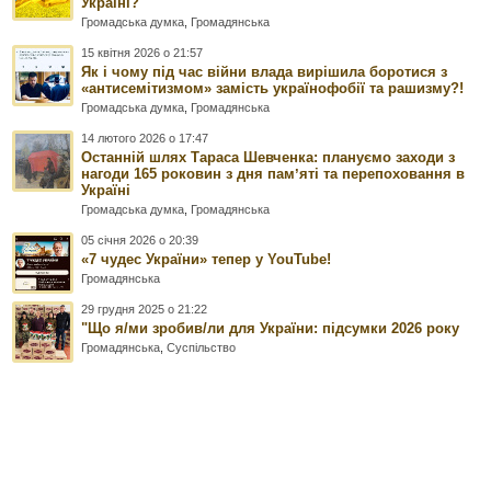
Україні?
Громадська думка
,
Громадянська
15 квітня 2026 о 21:57
Як і чому під час війни влада вирішила боротися з
«антисемітизмом» замість українофобії та рашизму?!
Громадська думка
,
Громадянська
14 лютого 2026 о 17:47
Останній шлях Тараса Шевченка: плануємо заходи з
нагоди 165 роковин з дня памʼяті та перепоховання в
Україні
Громадська думка
,
Громадянська
05 січня 2026 о 20:39
«7 чудес України» тепер у YouTube!
Громадянська
29 грудня 2025 о 21:22
"Що я/ми зробив/ли для України: підсумки 2026 року
Громадянська
,
Суспільство