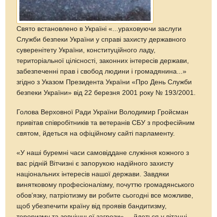
Свято встановлено в Україні «...ураховуючи заслуги
Служби безпеки України у справі захисту державного
суверенітету України, конституційного ладу,
територіальної цілісності, законних інтересів держави,
забезпеченні прав і свобод людини і громадянина...»
згідно з Указом Президента України «Про День Служби
безпеки України» від 22 березня 2001 року № 193/2001.
Голова Верховної Ради України Володимир Гройсман
привітав співробітників та ветеранів СБУ з професійним
святом, йдеться на офіційному сайті парламенту.
«У наші буремні часи самовіддане служіння кожного з
вас рідній Вітчизні є запорукою надійного захисту
національних інтересів нашої держави. Завдяки
винятковому професіоналізму, почуттю громадянського
обов’язку, патріотизму ви робите сьогодні все можливе,
щоб убезпечити країну від проявів бандитизму,
тероризму та зовнішньої загрози», – йдеться у вітанні.