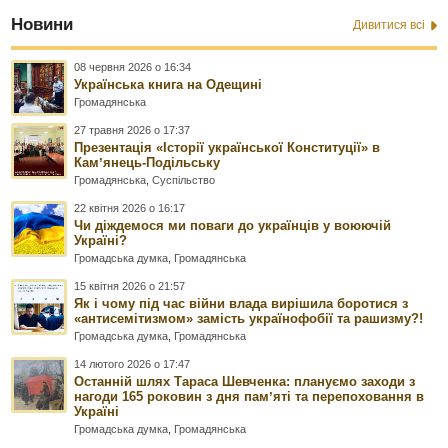
Новини
Дивитися всі
08 червня 2026 о 16:34
Українська книга на Одещині
Громадянська
27 травня 2026 о 17:37
Презентація «Історії української Конституції» в
Камʼянець-Подільську
Громадянська
,
Суспільство
22 квітня 2026 о 16:17
Чи діждемося ми поваги до українців у воюючій
Україні?
Громадська думка
,
Громадянська
15 квітня 2026 о 21:57
Як і чому під час війни влада вирішила боротися з
«антисемітизмом» замість українофобії та рашизму?!
Громадська думка
,
Громадянська
14 лютого 2026 о 17:47
Останній шлях Тараса Шевченка: плануємо заходи з
нагоди 165 роковин з дня памʼяті та перепоховання в
Україні
Громадська думка
,
Громадянська