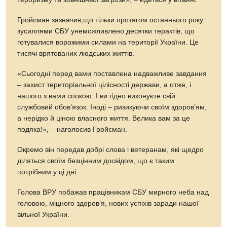
Гройсман зазначив,що тільки протягом останнього року
зусиллями СБУ унеможливлено десятки терактів, що
готувалися ворожими силами на території України. Це
тисячі врятованих людських життів.
«Сьогодні перед вами поставлена надважливе завдання
– захист територіальної цілісності держави, а отже, і
нашого з вами спокою. І ви гідно виконуєте свій
службовий обов’язок. Іноді – ризикуючи своїм здоров’ям,
а нерідко й ціною власного життя. Велика вам за це
подяка!», – наголосив Гройсман.
Окремо він передав добрі слова і ветеранам, які щедро
діляться своїм безцінним досвідом, що є таким
потрібним у ці дні.
Голова ВРУ побажав працівникам СБУ мирного неба над
головою, міцного здоров’я, нових успіхів заради нашої
вільної України.