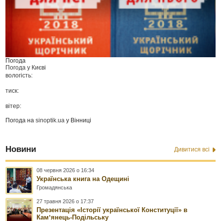
Погода
Погода у
Києві
вологість:
тиск:
вітер:
Погода на
sinoptik.ua
у Вінниці
Новини
Дивитися всі
08 червня 2026 о 16:34
Українська книга на Одещині
Громадянська
27 травня 2026 о 17:37
Презентація «Історії української Конституції» в
Камʼянець-Подільську