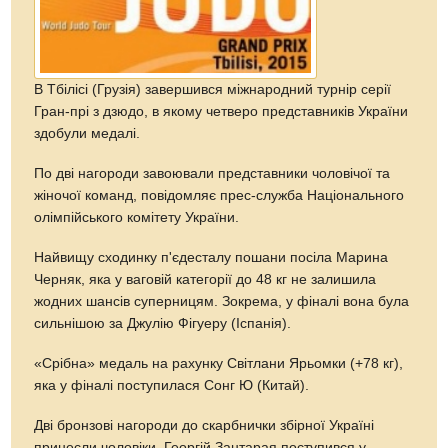
В Тбілісі (Грузія) завершився міжнародний турнір серії
Гран-прі з дзюдо, в якому четверо представників України
здобули медалі.
По дві нагороди завоювали представники чоловічої та
жіночої команд, повідомляє прес-служба Національного
олімпійського комітету України.
Найвищу сходинку п'єдесталу пошани посіла Марина
Черняк, яка у ваговій категорії до 48 кг не залишила
жодних шансів суперницям. Зокрема, у фіналі вона була
сильнішою за Джулію Фігуеру (Іспанія).
«Срібна» медаль на рахунку Світлани Ярьомки (+78 кг),
яка у фіналі поступилася Сонг Ю (Китай).
Дві бронзові нагороди до скарбнички збірної Україні
принесли чоловіки. Георгій Зантарая поступився у