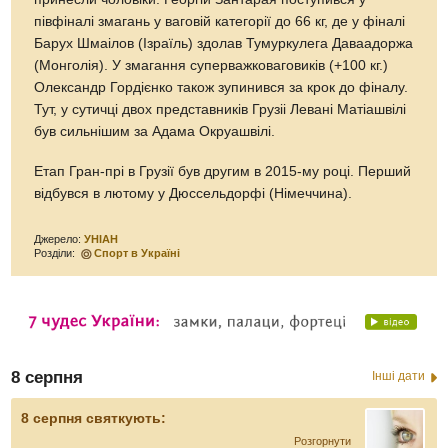
півфіналі змагань у ваговій категорії до 66 кг, де у фіналі
Барух Шмаілов (Ізраїль) здолав Тумуркулега Даваадоржа
(Монголія). У змагання суперважковаговиків (+100 кг.)
Олександр Гордієнко також зупинився за крок до фіналу.
Тут, у сутичці двох представників Грузіі Левані Матіашвілі
був сильнішим за Адама Окруашвілі.
Етап Гран-прі в Грузії був другим в 2015-му році. Перший
відбувся в лютому у Дюссельдорфі (Німеччина).
Джерело:
УНІАН
Розділи:
Спорт в Україні
8 серпня
Інші дати
8 серпня святкують:
Розгорнути