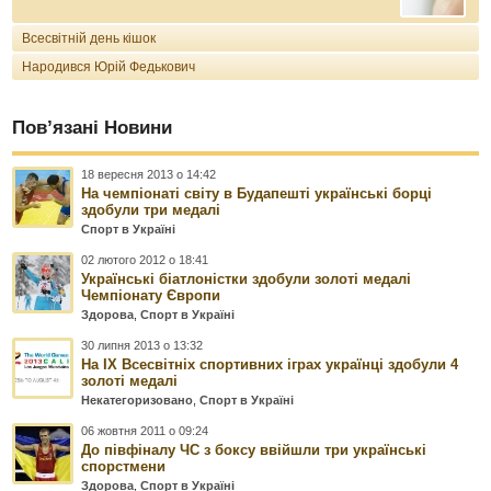
Всесвітній день кішок
Народився Юрій Федькович
Пов’язані Новини
18 вересня 2013 о 14:42
На чемпіонаті світу в Будапешті українські борці
здобули три медалі
Спорт в Україні
02 лютого 2012 о 18:41
Українські біатлоністки здобули золоті медалі
Чемпіонату Європи
Здорова
,
Спорт в Україні
30 липня 2013 о 13:32
На ІХ Всесвітніх спортивних іграх українці здобули 4
золоті медалі
Некатегоризовано
,
Спорт в Україні
06 жовтня 2011 о 09:24
До півфіналу ЧС з боксу ввійшли три українські
спорстмени
Здорова
,
Спорт в Україні