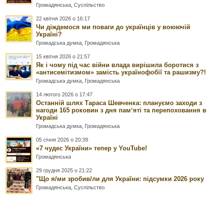
Громадянська
,
Суспільство
22 квітня 2026 о 16:17
Чи діждемося ми поваги до українців у воюючій
Україні?
Громадська думка
,
Громадянська
15 квітня 2026 о 21:57
Як і чому під час війни влада вирішила боротися з
«антисемітизмом» замість українофобії та рашизму?!
Громадська думка
,
Громадянська
14 лютого 2026 о 17:47
Останній шлях Тараса Шевченка: плануємо заходи з
нагоди 165 роковин з дня памʼяті та перепоховання в
Україні
Громадська думка
,
Громадянська
05 січня 2026 о 20:39
«7 чудес України» тепер у YouTube!
Громадянська
29 грудня 2025 о 21:22
"Що я/ми зробив/ли для України: підсумки 2026 року
Громадянська
,
Суспільство